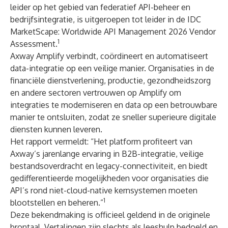
leider op het gebied van federatief API-beheer en
bedrijfsintegratie, is uitgeroepen tot leider in de IDC
MarketScape: Worldwide API Management 2026 Vendor
1
Assessment.
Axway Amplify
verbindt, coördineert en automatiseert
data-integratie op een veilige manier. Organisaties in de
financiële dienstverlening, productie, gezondheidszorg
en andere sectoren vertrouwen op Amplify om
integraties te moderniseren en data op een betrouwbare
manier te ontsluiten, zodat ze sneller superieure digitale
diensten kunnen leveren.
Het rapport vermeldt: “Het platform profiteert van
Axway’s jarenlange ervaring in B2B-integratie, veilige
bestandsoverdracht en legacy-connectiviteit, en biedt
gedifferentieerde mogelijkheden voor organisaties die
API’s rond niet-cloud-native kernsystemen moeten
1
blootstellen en beheren.”
Deze bekendmaking is officieel geldend in de originele
brontaal. Vertalingen zijn slechts als leeshulp bedoeld en