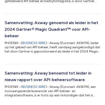
gefedereerd API-beheer en bedrijfsintegratie, is door Gartner
erkend als leider in het 2025 Magic Quadrant™ for API
Management1. Dit is de 10e keer dat Axway in het rapport als
leider wordt gepositioneerd. Op basis van specifieke criteria die
de algehele Completeness of Vision en Ability to Execute van
het bedrijf hebben geanalyseerd, zijn wij van mening dat de
Samenvatting: Axway genoemd als leider in het
beoordeling de kr...
2024 Gartner® Magic Quadrant™ voor API-
beheer
PHOENIX--(
BUSINESS WIRE
)--Axway (Euronext: AXW.PA), leider
op het gebied van API-beheer, heeft vandaag aangekondigd dat
het door Gartner is gepositioneerd als leider in het 2024 Magic
Quadrant™ voor API-beheer voor zijn aanbod, Amplify API
Management.¹ De evaluatie was gebaseerd op specifieke criteria
waarmee de algehele volledigheid van de visie en het vermogen
om uit te voeren van het bedrijf werden geanalyseerd. In het
onderzoek dat Gartner uitbracht samen met het rapport
Samenvatting: Axway benoemd tot leider in
Critical Capabiliti...
nieuw rapport over API-beheersoftware
PHOENIX--(
BUSINESS WIRE
)--Axway (Euronext: AXW.PA), een
toonaangevende leverancier van API-beheer- en
integratiesoftware, is er trots op aan te kondigen dat het is
gepositioneerd als leider in The Forrester Wave™: API
Management Software, derde kwartaal van 2024, gepubliceerd