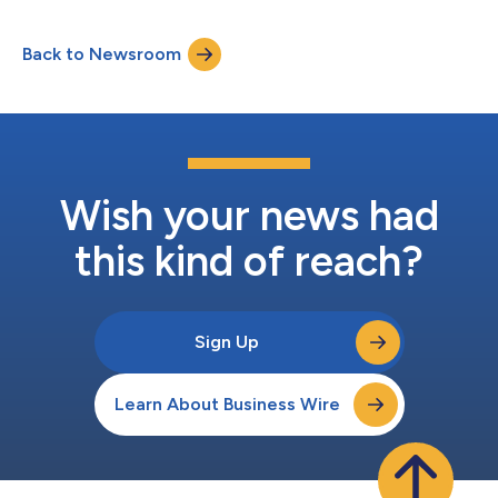
op 1 juli 2024.¹ "We zijn altijd vereerd als onze klanten de
positieve ervaringen en resultaten delen die ze hebben gehad
Back to Newsroom
met Axway," aldus Vince Padua, Chief Product Officer bij Axway.
"We investeren in hun succes en bied...
Wish your news had
this kind of reach?
Sign Up
Learn About Business Wire