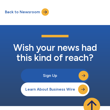
luglio 2024.¹ "Siamo sempre onorati quando i nostri clienti
condividono le esperienze positive e i risultati che hanno avuto
Back to Newsroom
con Axway", ha dichiarato Vince Padua, Chief Product Officer di
Axway. "Abbia...
Wish your news had
this kind of reach?
Sign Up
Learn About Business Wire