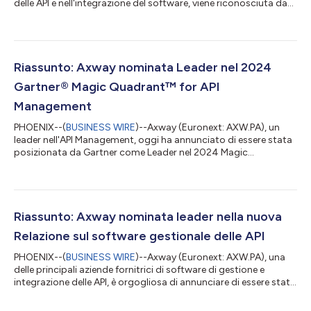
delle API e nell'integrazione del software, viene riconosciuta da
Gartner come Leader nel 2025 Magic Quadrant™ for API
Management1: è la 10a volta che Axway viene classificata
Leader nel rapporto. Sulla base di criteri specifici che hanno
analizzato la Completeness of Vision e la Ability to Execute
generali dell'azienda, crediamo che la valutazione evidenzi la
Riassunto: Axway nominata Leader nel 2024
forza delle proposte di A...
Gartner® Magic Quadrant™ for API
Management
PHOENIX--(
BUSINESS WIRE
)--Axway (Euronext: AXW.PA), un
leader nell'API Management, oggi ha annunciato di essere stata
posizionata da Gartner come Leader nel 2024 Magic
Quadrant™ for API Management per il suo prodotto, Amplify
API Management.¹ La valutazione si è basata su criteri specifici
che hanno analizzato la completezza generale della visione
dell'azienda e la sua capacità di esecuzione. In uno studio
parallelo svolto da Gartner assieme al rapporto "Critical
Riassunto: Axway nominata leader nella nuova
Capabilities for API Management...
Relazione sul software gestionale delle API
PHOENIX--(
BUSINESS WIRE
)--Axway (Euronext: AXW.PA), una
delle principali aziende fornitrici di software di gestione e
integrazione delle API, è orgogliosa di annunciare di essere stata
posizionata come Leader in The Forrester Wave™: API
Management Software, terzo trimestre 2024, pubblicato il 1°