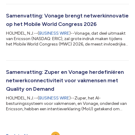
mening dat deze erkenning het omvattende
communicatieplatform van Vonage weerspiegelt, dat bedrijven
de mogelijkheid biedt om klant- en werknemersengagement op
Samenvatting: Vonage brengt netwerkinnovatie
wereldwijde schaal te herwerken. De IDC MarketScape: World...
op het Mobile World Congress 2026
HOLMDEL, N.J.--(
BUSINESS WIRE
)--Vonage, dat deel uitmaakt
van Ericsson (NASDAQ: ERIC), zal grote indruk maken tijdens
het Mobile World Congress (MWC) 2026, de meest invloedrijke
expo van de connectiviteitindustrie die doorgaat van 2 tot 5
maart in Barcelona. De aanwezigheid van Vonage zal bestaan
uit productdemo's, sessies met experts aan het woord en
ecosysteemsamenwerkingen, die aantonen hoe het bedrijf de
transformatie van mobiele netwerken in het bedrijfsplatform
Samenvatting: Zuper en Vonage herdefiniëren
van de toekomst leidt. “De...
netwerkconnectiviteit voor vakmensen met
Quality on Demand
HOLMDEL, N.J.--(
BUSINESS WIRE
)--Zuper, het AI-
besturingssysteem voor vakmensen, en Vonage, onderdeel van
Ericsson, hebben een intentieverklaring (MoU) getekend om
samen te werken aan de integratie van de netwerk-API's van
Vonage in het Zuper-platform. Dankzij deze samenwerking
krijgt Zuper vroegtijdige toegang tot netwerkoplossingen van
Vonage, te beginnen met Quality on Demand (QoD). Hierbij