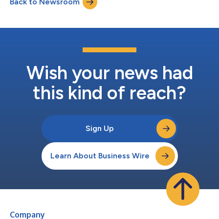
Back to Newsroom
kunnen mobiele netwerkprestaties selectief worden ingezet ter
ondersteuning van kritieke workflows in h...
Wish your news had
this kind of reach?
Sign Up
Learn About Business Wire
Company