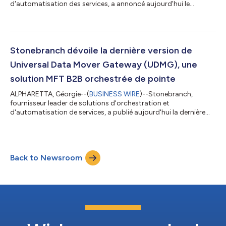
d'automatisation des services, a annoncé aujourd'hui le
lancement de Robi AI, un moteur d'intelligence artificielle
avancé, intégré à sa plateforme Universal Automation Center
(UAC). À mesure que les entreprises déploient une
automatisation adaptée à leurs besoins sur leurs
infrastructures cloud, sur site et conteneurisées, la gestion des
Stonebranch dévoile la dernière version de
workflows, le dépannage et la participation de plus gran...
Universal Data Mover Gateway (UDMG), une
solution MFT B2B orchestrée de pointe
ALPHARETTA, Géorgie--(
BUSINESS WIRE
)--Stonebranch,
fournisseur leader de solutions d'orchestration et
d'automatisation de services, a publié aujourd'hui la dernière
version de son Universal Data Mover Gateway (UDMG) : une
solution de transfert de fichiers géré (MFT), de niveau entreprise,
conçue spécifiquement pour un échange de données B2B
sécurisé et orchestré dans des environnements hybrides. « Dans
Back to Newsroom
les entreprises d’aujourd’hui, le transfert de fichiers n’est plus
une simple opération ponct...