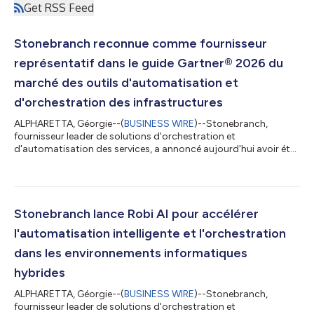
Get RSS Feed
Stonebranch reconnue comme fournisseur
représentatif dans le guide Gartner® 2026 du
marché des outils d'automatisation et
d'orchestration des infrastructures
ALPHARETTA, Géorgie--(
BUSINESS WIRE
)--Stonebranch,
fournisseur leader de solutions d'orchestration et
d'automatisation des services, a annoncé aujourd'hui avoir été
reconnue comme fournisseur représentatif dans le Guide
Gartner 2026 du marché des outils d'automatisation et
d'orchestration des infrastructures (IA&O).* « Guide Gartner
2026 du marché des outils d'automatisation et d'orchestration
des infrastructures est honorée de figurer dans le guide Gartner
Stonebranch lance Robi AI pour accélérer
2026 du marché des outils d'IA&am...
l'automatisation intelligente et l'orchestration
dans les environnements informatiques
hybrides
ALPHARETTA, Géorgie--(
BUSINESS WIRE
)--Stonebranch,
fournisseur leader de solutions d'orchestration et