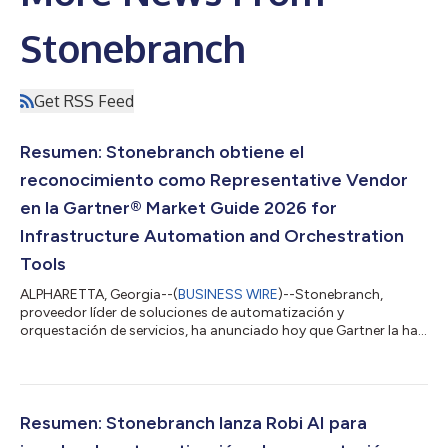
Stonebranch
Get RSS Feed
Resumen: Stonebranch obtiene el
reconocimiento como Representative Vendor
en la Gartner® Market Guide 2026 for
Infrastructure Automation and Orchestration
Tools
ALPHARETTA, Georgia--(
BUSINESS WIRE
)--Stonebranch,
proveedor líder de soluciones de automatización y
orquestación de servicios, ha anunciado hoy que Gartner la ha
reconocido como Representative Vendor en la Gartner® Market
Guide 2026 for Infrastructure Automation and Orchestration
(IA&O) Tools. «Para Stonebranch es un honor figurar como
Representative Vendor en la Gartner® Market Guide 2026 for
IA&O Tools», afirmó Giuseppe Damiani, director ejecutivo de
Resumen: Stonebranch lanza Robi AI para
Stonebranch. «La IA, la ingenierí...