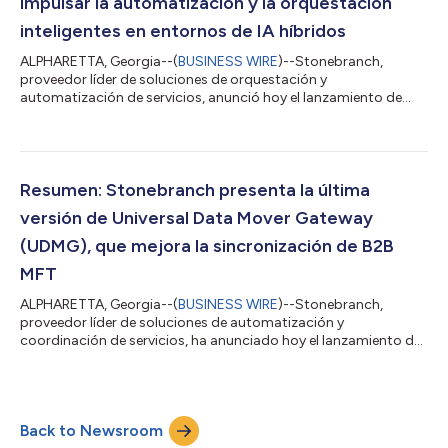
impulsar la automatización y la orquestación
inteligentes en entornos de IA híbridos
ALPHARETTA, Georgia--(
BUSINESS WIRE
)--Stonebranch,
proveedor líder de soluciones de orquestación y
automatización de servicios, anunció hoy el lanzamiento de
Robi AI, un motor de inteligencia artificial avanzado dentro de
Universal Automation Center (UAC). A medida que las
organizaciones escalan la automatización en la nube, de forma
local y en infraestructuras contenerizadas, enfrentan
complejidades cada vez mayores para gestionar flujos de
Resumen: Stonebranch presenta la última
trabajo, resolver problemas y permitir la participaci...
versión de Universal Data Mover Gateway
(UDMG), que mejora la sincronización de B2B
MFT
ALPHARETTA, Georgia--(
BUSINESS WIRE
)--Stonebranch,
proveedor líder de soluciones de automatización y
coordinación de servicios, ha anunciado hoy el lanzamiento de
la última versión de su Universal Data Mover Gateway (UDMG),
una solución de transferencia de archivos administrada (MFT)
de nivel empresarial diseñada específicamente para el
intercambio de datos de B2B seguro y coordinado en entornos
Back to Newsroom
híbridos. «En las empresas actuales, la transferencia de