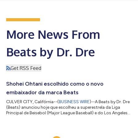
More News From
Beats by Dr. Dre
Get RSS Feed
Shohei Ohtani escolhido como o novo
embaixador da marca Beats
CULVER CITY, Califórnia--(
BUSINESS WIRE
)--A Beats by Dr. Dre
(Beats) anunciou hoje que escolheu a superestrela da Liga
Principal de Beisebol (Major League Baseball) e do Los Angeles
Dodgers, Shohei Ohtani, como o embaixador oficial da marca.
Com a nomeação, Ohtani deverá aparecer em campanhas de
marketing da Beats que destacam a linha de produtos
dinâmicos da marca. “Como embaixador da Beats, sinto-me