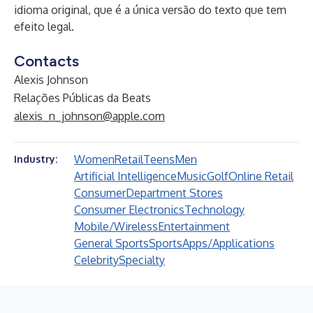
idioma original, que é a única versão do texto que tem
efeito legal.
Contacts
Alexis Johnson
Relações Públicas da Beats
alexis_n_johnson@apple.com
Women
Retail
Teens
Men
Industry:
Artificial Intelligence
Music
Golf
Online Retail
Consumer
Department Stores
Consumer Electronics
Technology
Mobile/Wireless
Entertainment
General Sports
Sports
Apps/Applications
Celebrity
Specialty