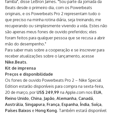
família", disse LeBron James. "Sou parte da jornada da
Beats desde o primeiro dia, com os Powerbeats
originais, e os Powerbeats Pro 2 representam tudo o
que preciso na minha rotina diária, seja treinando, me
recuperando ou simplesmente vivendo a vida. Estes não
são apenas meus fones de ouvido preferidos; eles
foram feitos para qualquer pessoa que se recusa a abrir
mão do desempenho."
Para saber mais sobre a cooperação e se inscrever para
receber atualizações sobre o lançamento, acesse
Nike.Beats
.
Kit de imprensa
Preços e disponibilidade
Os fones de ouvido Powerbeats Pro 2 – Nike Special
Edition estarão disponíveis para compra na
sexta-feira,
20 de março
, por
US$ 249,99
na
Apple.com
nos
EUA
,
Reino Unido
,
China
,
Japão
,
Alemanha
,
Canadá
,
Austrália
,
Singapura
,
França
,
Espanha
,
Índia
,
Suíça
,
Países Baixos
e
Hong Kong
. Também estará disponível