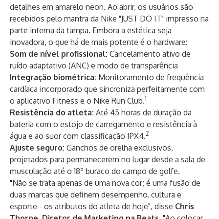
detalhes em amarelo neon. Ao abrir, os usuários são
recebidos pelo mantra da Nike "JUST DO IT" impresso na
parte interna da tampa. Embora a estética seja
inovadora, o que há de mais potente é o hardware:
Som de nível profissional:
Cancelamento ativo de
ruído adaptativo (ANC) e modo de transparência
Integração biométrica:
Monitoramento de frequência
cardíaca incorporado que sincroniza perfeitamente com
1
o aplicativo Fitness e o Nike Run Club.
Resistência do atleta:
Até 45 horas de duração da
bateria com o estojo de carregamento e resistência à
2
água e ao suor com classificação IPX4.
Ajuste seguro:
Ganchos de orelha exclusivos,
projetados para permanecerem no lugar desde a sala de
musculação até o 18º buraco do campo de golfe.
"Não se trata apenas de uma nova cor; é uma fusão de
duas marcas que definem desempenho, cultura e
esporte - os atributos do atleta de hoje", disse
Chris
Thorne, Diretor de Marketing na Beats
. "Ao colocar