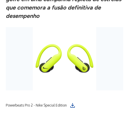
que comemora a fusão definitiva de
desempenho
Pow
Powerbeats Pro 2 - Nike Special Edition
bla
the 