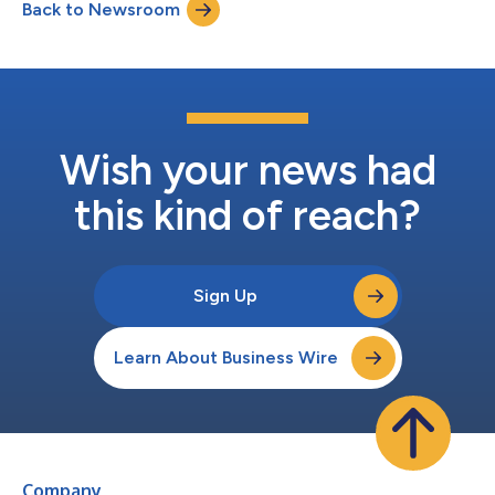
Back to Newsroom
profundamente honrado de trabalhar ao lado de atletas tão
incríveis, como o Lebron James e o L...
Wish your news had
this kind of reach?
Sign Up
Learn About Business Wire
Company