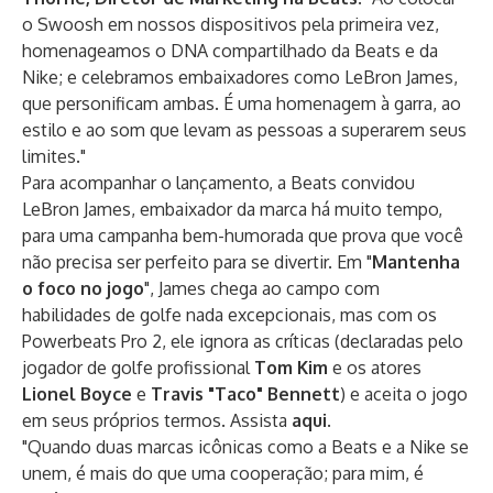
o Swoosh em nossos dispositivos pela primeira vez,
homenageamos o DNA compartilhado da Beats e da
Nike; e celebramos embaixadores como LeBron James,
que personificam ambas. É uma homenagem à garra, ao
estilo e ao som que levam as pessoas a superarem seus
limites."
Para acompanhar o lançamento, a Beats convidou
LeBron James, embaixador da marca há muito tempo,
para uma campanha bem-humorada que prova que você
não precisa ser perfeito para se divertir. Em "
Mantenha
o foco no jogo
", James chega ao campo com
habilidades de golfe nada excepcionais, mas com os
Powerbeats Pro 2, ele ignora as críticas (declaradas pelo
jogador de golfe profissional
Tom Kim
e os atores
Lionel Boyce
e
Travis "Taco" Bennett
) e aceita o jogo
em seus próprios termos. Assista
aqui
.
"Quando duas marcas icônicas como a Beats e a Nike se
unem, é mais do que uma cooperação; para mim, é