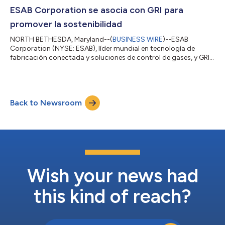
industrial y de la salud, máquinas de soldar y una diversa gama
ESAB Corporation se asocia con GRI para
de productos para s...
promover la sostenibilidad
NORTH BETHESDA, Maryland--(
BUSINESS WIRE
)--ESAB
Corporation (NYSE: ESAB), líder mundial en tecnología de
fabricación conectada y soluciones de control de gases, y GRI
Renewable Industries, uno de los principales fabricantes
mundiales de componentes para turbinas eólicas, han
formalizado una nueva asociación para colaborar en
proyectos ecológicos con el fin de respaldar su compromiso
Back to Newsroom
mutuo de llevar a cabo negocios sostenibles. La asociación
aprovechará la experiencia de cada empresa en los sect...
Wish your news had
this kind of reach?