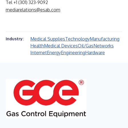
Tel +1 (301) 323-9092
mediarelations@esab.com
Medical Supplies
Technology
Manufacturing
Industry:
Health
Medical Devices
Oil/Gas
Networks
Internet
Energy
Engineering
Hardware