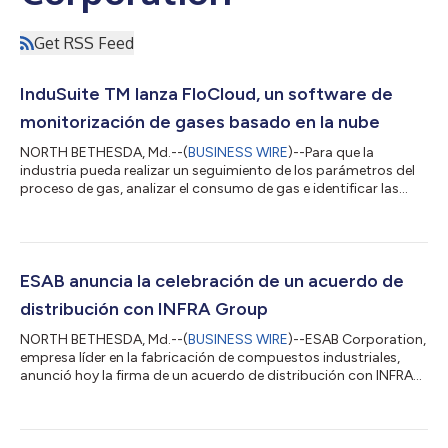
Get RSS Feed
InduSuite TM lanza FloCloud, un software de
monitorización de gases basado en la nube
NORTH BETHESDA, Md.--(
BUSINESS WIRE
)--Para que la
industria pueda realizar un seguimiento de los parámetros del
proceso de gas, analizar el consumo de gas e identificar las
fugas y el consumo excesivo de gas, InduSuite TM, la
plataforma de aplicaciones de software de ESAB para
soldadura, corte y robótica, presentó FloCloud, una solución
de software de supervisión de gas. FloCloud combina la marca
de confianza de productos de control de gas GCE® con la
ESAB anuncia la celebración de un acuerdo de
probada plataforma de aplicaciones de softw...
distribución con INFRA Group
NORTH BETHESDA, Md.--(
BUSINESS WIRE
)--ESAB Corporation,
empresa líder en la fabricación de compuestos industriales,
anunció hoy la firma de un acuerdo de distribución con INFRA
Group para ampliar la disponibilidad de las soluciones
diferenciadas de ESAB, al ofrecer sus equipos de soldadura y
control de gases a clientes de México. Fundado en 1919, INFRA
Group es un proveedor mexicano líder de gases para el sector