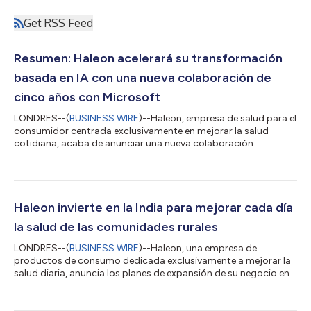
Get RSS Feed
Resumen: Haleon acelerará su transformación
basada en IA con una nueva colaboración de
cinco años con Microsoft
LONDRES--(
BUSINESS WIRE
)--Haleon, empresa de salud para el
consumidor centrada exclusivamente en mejorar la salud
cotidiana, acaba de anunciar una nueva colaboración
quinquenal con Microsoft para ampliar sus capacidades
digitales, de datos e inteligencia artificial en toda la empresa,
así como para acelerar la implementación de su estrategia
global «Win as One». Este nuevo acuerdo se basa en el uso que
actualmente hace Haleon de Microsoft 365 Copilot y
Haleon invierte en la India para mejorar cada día
profundiza aún más en la adopción generali...
la salud de las comunidades rurales
LONDRES--(
BUSINESS WIRE
)--Haleon, una empresa de
productos de consumo dedicada exclusivamente a mejorar la
salud diaria, anuncia los planes de expansión de su negocio en
la India, uno de sus mercados de más rápido crecimiento y
clave para que Haleon pueda cumplir su estrategia y sus
ambiciones de llegar a mil millones de consumidores más para