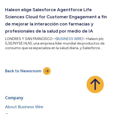
2030. Lo invertido por Haleon ascenderá a aproximadamente
175 millones de libras esterlinas2 en la construcción de una
Haleon elige Salesforce Agentforce Life
nueva planta de fabricación de prod...
Sciences Cloud for Customer Engagement a fin
de mejorar la interacción con farmacias y
profesionales de la salud por medio de IA
LONDRES Y SAN FRANCISCO--(
BUSINESS WIRE
)--Haleon plc
(LSE/NYSE:HLN), una empresa líder mundial de productos de
consumo que se especializa en la salud diaria, y Salesforce
(NYSE:CRM), la compañía de gestión de relaciones con el cliente
(CRM) con IA n.° 1 del mundo, anunciaron hoy que Haleon usará
Salesforce para impulsar una interacción más efectiva con
farmacias y profesionales de la salud en todo el mundo. Haleon
Back to Newsroom
eligió Salesforce Life Sciences Cloud for Customer
Engagement, Data Cloud y Agent...
Company
About Business Wire