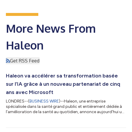
More News From
Haleon
Get RSS Feed
Haleon va accélérer sa transformation basée
sur l’IA grâce à un nouveau partenariat de cinq
ans avec Microsoft
LONDRES--(
BUSINESS WIRE
)--Haleon, une entreprise
spécialisée dans la santé grand public et entièrement dédiée à
l’amélioration de la santé au quotidien, annonce aujourd’hui un
nouveau partenariat de cinq ans avec Microsoft visant à
développer ses capacités numériques, de données et d’IA à
l’échelle de l’entreprise et à accélérer la mise en œuvre de sa