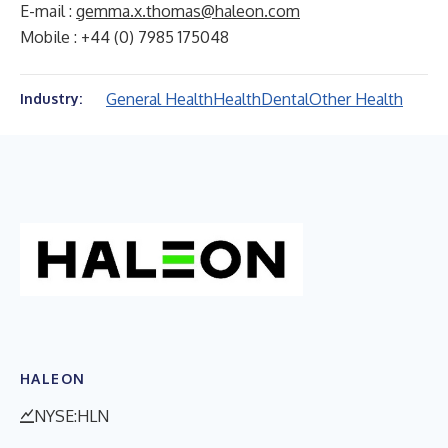
E-mail :
gemma.x.thomas@haleon.com
Mobile : +44 (0) 7985 175048
General Health
Health
Dental
Other Health
Industry:
HALEON
NYSE:HLN