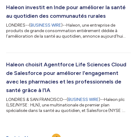
stratégie mondiale Win as One. Ce nouvel accord s’appuie sur
l’utilisation actuelle de Microsoft 365 Copilot par Haleon et
Haleon investit en Inde pour améliorer la santé
favorise davantage l’a...
au quotidien des communautés rurales
LONDRES--(
BUSINESS WIRE
)--Haleon, une entreprise de
produits de grande consommation entièrement dédiée à
l’amélioration de la santé au quotidien, annonce aujourd’hui
son intention d’étendre ses activités en Inde, l’un de ses
marchés à la croissance la plus rapide et un élément clé pour la
réalisation de sa stratégie et de son ambition d’atteindre un
milliard de consommateurs supplémentaires d’ici 2030. Haleon
investira environ 175 millions GBP2 dans la construction d’un
Haleon choisit Agentforce Life Sciences Cloud
nouveau site de fabricat...
de Salesforce pour améliorer l'engagement
avec les pharmacies et les professionnels de
santé grâce à l'IA
LONDRES & SAN FRANCISCO--(
BUSINESS WIRE
)--Haleon plc
(LSE/NYSE : HLN), une multinationale de premier plan
spécialisée dans la santé au quotidien, et Salesforce (NYSE :
CRM), le numéro un mondial des solutions CRM basées sur
l'intelligence artificielle, ont annoncé aujourd'hui que Haleon
allait s'appuyer sur Salesforce pour renforcer l'efficacité de ses
relations avec les pharmacies et les professionnels de santé du