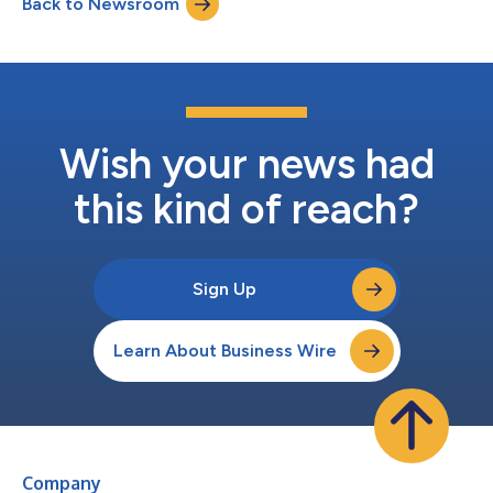
Back to Newsroom
monde entier. Haleon a choisi Life Sciences Cloud for Customer
Engagement, Data...
Wish your news had
this kind of reach?
Sign Up
Learn About Business Wire
Company