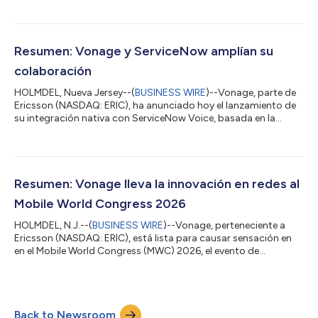
de líderes. Vonage considera que este reconocimiento refleja la
naturaleza integral de su plataforma de comunicaciones, que
permite a las empresas reinventar la interacción con clientes y
empleados a escala internacional. El IDC MarketScape:
Resumen: Vonage y ServiceNow amplían su
Worldwide Communications Engageme...
colaboración
HOLMDEL, Nueva Jersey--(
BUSINESS WIRE
)--Vonage, parte de
Ericsson (NASDAQ: ERIC), ha anunciado hoy el lanzamiento de
su integración nativa con ServiceNow Voice, basada en la
plataforma de IA de ServiceNow, que incorpora funciones de
voz de nivel empresarial y de IA en tiempo real directamente en
los flujos de trabajo de gestión del servicio al cliente (CSM) y de
gestión de servicios de TI (ITSM) de ServiceNow para los
clientes de Vonage Contact Center (VCC). Vonage ofrece un
Resumen: Vonage lleva la innovación en redes al
entorno de servicio...
Mobile World Congress 2026
HOLMDEL, N.J.--(
BUSINESS WIRE
)--Vonage, perteneciente a
Ericsson (NASDAQ: ERIC), está lista para causar sensación en
en el Mobile World Congress (MWC) 2026, el evento de
conectividad más influyente del mundo, se celebrará del 2 al 5
de marzo en Barcelona. La presencia de Vonage incluirá
demostraciones de productos, sesiones de liderazgo
intelectual y colaboraciones con el ecosistema, en las que la
Back to Newsroom
empresa mostrará cómo lidera la transformación de las redes