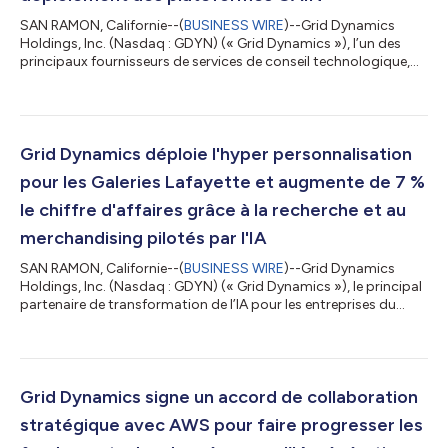
SAN RAMON, Californie--(
BUSINESS WIRE
)--Grid Dynamics
Holdings, Inc. (Nasdaq : GDYN) (« Grid Dynamics »), l’un des
principaux fournisseurs de services de conseil technologique,
d’ingénierie de plateformes et de produits et de services de
transformation numérique fondés sur l’IA, annonce aujourd’hui
une dynamique significative dans l’adoption de ses solutions
d’IA agentique d’entreprise. Les organisations des secteurs de la
vente au détail, des services financiers, de la fabrication, des
Grid Dynamics déploie l'hyper personnalisation
CPG et...
pour les Galeries Lafayette et augmente de 7 %
le chiffre d'affaires grâce à la recherche et au
merchandising pilotés par l'IA
SAN RAMON, Californie--(
BUSINESS WIRE
)--Grid Dynamics
Holdings, Inc. (Nasdaq : GDYN) (« Grid Dynamics »), le principal
partenaire de transformation de l’IA pour les entreprises du
Fortune 1000, annonce aujourd’hui le déploiement réussi d’une
expérience d'achat numérique hyper personnalisée pour les
Galeries Lafayette, l’emblématique grand magasin français. En
intégrant Google Vertex AI Search for Commerce à la
plateforme exclusive Merchandising Experience Platform (MXP)
Grid Dynamics signe un accord de collaboration
de Grid Dynamics, le dét...
stratégique avec AWS pour faire progresser les