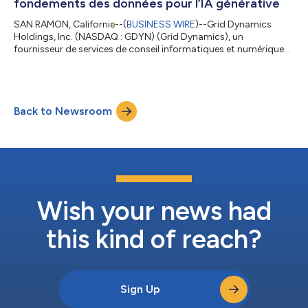
fondements des données pour l’IA générative
SAN RAMON, Californie--(
BUSINESS WIRE
)--Grid Dynamics
Holdings, Inc. (NASDAQ : GDYN) (Grid Dynamics), un
fournisseur de services de conseil informatiques et numériques
de premier plan, a annoncé aujourd’hui avoir conclu un accord
de collaboration stratégique (ACS) pluriannuel avec Amazon
Web Services (AWS). Cet accord vise à faciliter et à développer
l’utilisation de l’IA générative dans les entreprises, prolongeant
Back to Newsroom
ainsi une relation de quinze ans entre les deux sociétés. Cette
collaboration v...
Wish your news had
this kind of reach?
Sign Up