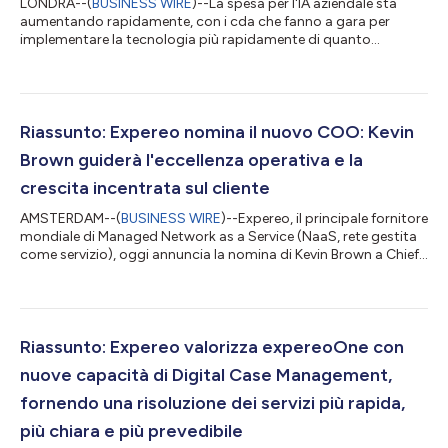
LONDRA--(
BUSINESS WIRE
)--La spesa per l'IA aziendale sta
aumentando rapidamente, con i cda che fanno a gara per
implementare la tecnologia più rapidamente di quanto
possano verificarne il funzionamento. Secondo l'ultimo report
IDC InfoBrief, commissionato da Expereo*, circa il 70% delle
organizzazioni investe nell'IA, a causa del suo potenziale o per
timore di restare indietro rispetto alla concorrenza, ma
ritardano a condurre rigorose valutazioni del ROI, e un'azienda
Riassunto: Expereo nomina il nuovo COO: Kevin
su cinque (20%) ammette d...
Brown guiderà l'eccellenza operativa e la
crescita incentrata sul cliente
AMSTERDAM--(
BUSINESS WIRE
)--Expereo, il principale fornitore
mondiale di Managed Network as a Service (NaaS, rete gestita
come servizio), oggi annuncia la nomina di Kevin Brown a Chief
Operating Officer (COO), rafforzando l'attenzione dell'azienda
sull'integrazione e l'efficienza delle operazioni, ampliando le sue
funzioni in ambito di clienti e fornitori a livello globale. Brown
assumerà la responsabilità globale della strategia delle
operazioni, la realizzazione della trasformazione e le pres...
Riassunto: Expereo valorizza expereoOne con
nuove capacità di Digital Case Management,
fornendo una risoluzione dei servizi più rapida,
più chiara e più prevedibile