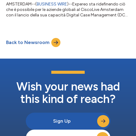
AMSTERDAM--(
BUSINESS WIRE
)--Expereo sta ridefinendo ciò
che è possibile per le aziende globali al CiscoLive Amsterdam
con il lancio della sua capacità Digital Case Management (DCM)
potenziata in expereoOne. In qualità di leader mondiale nella
fornitura di Network as a Service (NaaS) gestito, Expereo mette
i clienti al comando, riducendo i tempi di risoluzione, tagliando
il rumore operativo e assicurando che tutti siano allineati in
Back to Newsroom
ogni fase del processo. Con DCM, le difficoltà nei servizi non...
Wish your news had
this kind of reach?
Sign Up