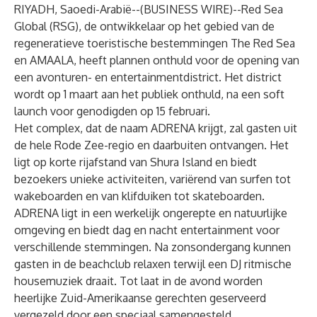
RIYADH, Saoedi-Arabië--(
BUSINESS WIRE
)--
Red Sea
Global (RSG), de ontwikkelaar op het gebied van de
regeneratieve toeristische bestemmingen The Red Sea
en AMAALA, heeft plannen onthuld voor de opening van
een avonturen- en entertainmentdistrict. Het district
wordt op 1 maart aan het publiek onthuld, na een soft
launch voor genodigden op 15 februari.
Het complex, dat de naam ADRENA krijgt, zal gasten uit
de hele Rode Zee-regio en daarbuiten ontvangen. Het
ligt op korte rijafstand van Shura Island en biedt
bezoekers unieke activiteiten, variërend van surfen tot
wakeboarden en van klifduiken tot skateboarden.
ADRENA ligt in een werkelijk ongerepte en natuurlijke
omgeving en biedt dag en nacht entertainment voor
verschillende stemmingen. Na zonsondergang kunnen
gasten in de beachclub relaxen terwijl een DJ ritmische
housemuziek draait. Tot laat in de avond worden
heerlijke Zuid-Amerikaanse gerechten geserveerd
vergezeld door een speciaal samengesteld