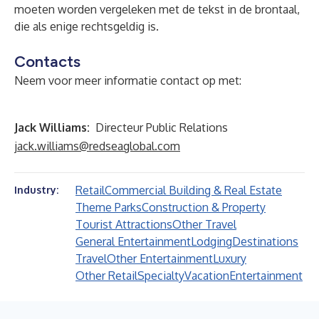
moeten worden vergeleken met de tekst in de brontaal,
die als enige rechtsgeldig is.
Contacts
Neem voor meer informatie contact op met:
Jack Williams:
Directeur Public Relations
jack.williams@redseaglobal.com
Retail
Commercial Building & Real Estate
Industry:
Theme Parks
Construction & Property
Tourist Attractions
Other Travel
General Entertainment
Lodging
Destinations
Travel
Other Entertainment
Luxury
Other Retail
Specialty
Vacation
Entertainment