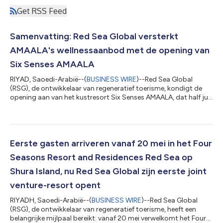
Get RSS Feed
Samenvatting: Red Sea Global versterkt
AMAALA's wellnessaanbod met de opening van
Six Senses AMAALA
RIYAD, Saoedi-Arabië--(
BUSINESS WIRE
)--Red Sea Global
(RSG), de ontwikkelaar van regeneratief toerisme, kondigt de
opening aan van het kustresort Six Senses AMAALA, dat half juli
de eerste gasten zal verwelkomen. De lancering vormt een
interessante volgende stap in het traject bestemmingen van
AMAALA nu het verder tot leven komt en gasten verwelkomt om
van ongeëvenaarde wellnesservaringen te genieten tegen een
achtergrond van indrukwekkende kliffen aan de kust, beschutte
Eerste gasten arriveren vanaf 20 mei in het Four
baaien, ongerepte stran...
Seasons Resort and Residences Red Sea op
Shura Island, nu Red Sea Global zijn eerste joint
venture-resort opent
RIYADH, Saoedi-Arabië--(
BUSINESS WIRE
)--Red Sea Global
(RSG), de ontwikkelaar van regeneratief toerisme, heeft een
belangrijke mijlpaal bereikt: vanaf 20 mei verwelkomt het Four