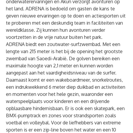
onderwaterervaringen en Akun verzorgt avonturen op
het land. ADRENA is bedoeld om gasten de kans te
geven nieuwe ervaringen op te doen en actiesporten uit
te proberen met een deskundig team in faciliteiten van
wereldklasse. Zij kunnen hun avonturen verder
voortzetten in de vrije natuur buiten het park.
ADRENA biedt een zoutwater-surfzwembad. Met een
lengte van 215 meter is het bij de opening het grootste
zwembad van Saoedi-Arabië. De golven bereiken een
maximale hoogte van 2,1 meter en kunnen worden
aangepast aan het vaardigheidsniveau van de surfer.
Daarnaast komt er een wakeboardmeer, snorkelroutes,
een indrukwekkend 6 meter diep duikbad en activiteiten
en momenten voor het hele gezin, waaronder een
waterspeelplaats voor kinderen en een drijvende
opblaasbare hindernisbaan. Er is ook een skatepark, een
BMX-pumptrack en zones voor strandsporten zoals
voetbal en volleybal. Voor de liefhebbers van extreme
sporten is er een zip-line boven het water en een 10