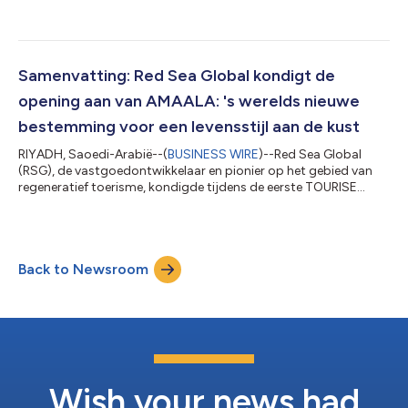
Seasons Resort and Residences Red Sea op Shura Island zijn
eerste gasten. Dit is het eerste resort in de portefeuille van het
bedrijf dat via een joint venture is ontwikkeld en nu op de markt
komt. De lancering, ontwikkeld in samenwerking met Kingdom
Holding Company (KHC), vormt een gezamenlijke mijlpaal voor
Samenvatting: Red Sea Global kondigt de
beide orga...
opening aan van AMAALA: 's werelds nieuwe
bestemming voor een levensstijl aan de kust
RIYADH, Saoedi-Arabië--(
BUSINESS WIRE
)--Red Sea Global
(RSG), de vastgoedontwikkelaar en pionier op het gebied van
regeneratief toerisme, kondigde tijdens de eerste TOURISE
Summit de langverwachte opening van AMAALA Triple Bay aan.
Deze ultraluxe wellnessbestemming, gelegen aan drie natuurlijke
baaien aan de ruige noordwestkust van Saoedi-Arabië, waar
het Hijaz-gebergte en de Rode Zee samenkomen, zal in de
Back to Newsroom
komende maanden zijn deuren openen. “Afgeleid van het
Arabische woord voor hoop, biedt AM...
Wish your news had