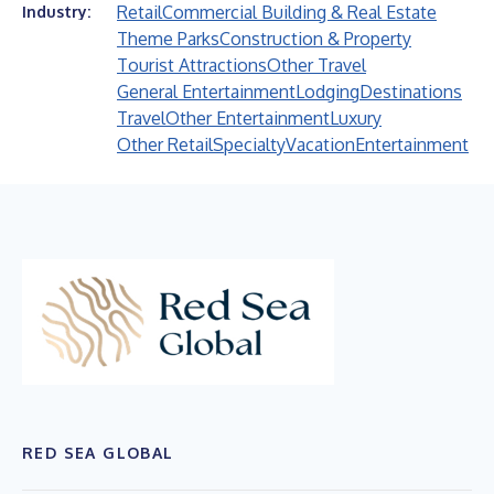
Retail
Commercial Building & Real Estate
Industry:
Theme Parks
Construction & Property
Tourist Attractions
Other Travel
General Entertainment
Lodging
Destinations
Travel
Other Entertainment
Luxury
Other Retail
Specialty
Vacation
Entertainment
RED SEA GLOBAL