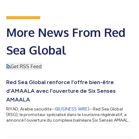
More News From Red
Sea Global
Get RSS Feed
Red Sea Global renforce l’offre bien-être
d’AMAALA avec l’ouverture de Six Senses
AMAALA
RIYAD, Arabie saoudite--(
BUSINESS WIRE
)--Red Sea Global
(RSG), le promoteur spécialisé dans le tourisme régénératif, a
annoncé l’ouverture du complexe balnéaire Six Senses AMAALA,
qui accueillera ses premiers clients à la mi-juillet. Ce lancement
marque une nouvelle étape passionnante dans l’évolution de la
destination AMAALA, qui continue de prendre vie et d’accueillir