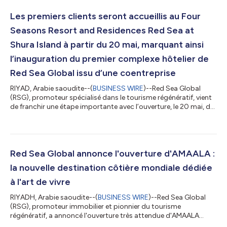
ses visiteurs pour leur faire découvrir des expériences de bien-
être inégalées, dans un cadre composé de falaises côtières
Les premiers clients seront accueillis au Four
spe...
Seasons Resort and Residences Red Sea at
Shura Island à partir du 20 mai, marquant ainsi
l’inauguration du premier complexe hôtelier de
Red Sea Global issu d’une coentreprise
RIYAD, Arabie saoudite--(
BUSINESS WIRE
)--Red Sea Global
(RSG), promoteur spécialisé dans le tourisme régénératif, vient
de franchir une étape importante avec l’ouverture, le 20 mai, du
Four Seasons Resort and Residences Red Sea at Shura Island,
qui accueillera ses premiers clients. Il s’agit du premier complexe
touristique du portefeuille de RSG, développé dans le cadre
d’une coentreprise, à faire son entrée sur le marché. Développé
en partenariat avec la Kingdom Holding Company (KHC), ce
Red Sea Global annonce l'ouverture d'AMAALA :
lance...
la nouvelle destination côtière mondiale dédiée
à l'art de vivre
RIYADH, Arabie saoudite--(
BUSINESS WIRE
)--Red Sea Global
(RSG), promoteur immobilier et pionnier du tourisme
régénératif, a annoncé l'ouverture très attendue d'AMAALA
Triple Bay lors du premier sommet TOURISE. Nichée entre trois