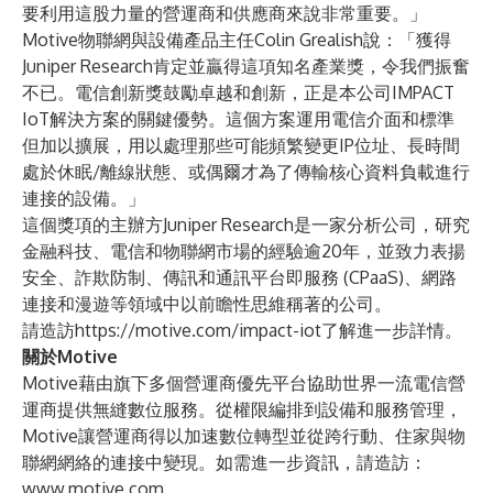
要利用這股力量的營運商和供應商來說非常重要。」
Motive物聯網與設備產品主任Colin Grealish說：「獲得
Juniper Research肯定並贏得這項知名產業獎，令我們振奮
不已。電信創新獎鼓勵卓越和創新，正是本公司IMPACT
IoT解決方案的關鍵優勢。這個方案運用電信介面和標準
但加以擴展，用以處理那些可能頻繁變更IP位址、長時間
處於休眠/離線狀態、或偶爾才為了傳輸核心資料負載進行
連接的設備。」
這個獎項的主辦方
Juniper Research
是一家分析公司，研究
金融科技、電信和物聯網市場的經驗逾20年，並致力表揚
安全、詐欺防制、傳訊和通訊平台即服務 (CPaaS)、網路
連接和漫遊等領域中以前瞻性思維稱著的公司。
請造訪
https://motive.com/impact-iot
了解進一步詳情。
關於Motive
Motive藉由旗下多個營運商優先平台協助世界一流電信營
運商提供無縫數位服務。從權限編排到設備和服務管理，
Motive讓營運商得以加速數位轉型並從跨行動、住家與物
聯網網絡的連接中變現。如需進一步資訊，請造訪：
www.motive.com
。