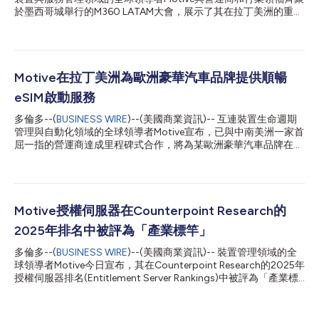
於墨西哥城舉行的M360 LATAM大會，展示了其在拉丁美洲的重大
實際部署：為偏遠地區提供衛星直連設備、eSIM大規模配置與可視
化，以及取代容易受詐騙威脅的簡訊一次性密碼（SMS OTP）的
SIM卡隱形驗證。 透過與Claro、Vivo及Entel等主要營運商的里程
碑式部署合作，Motive的授權伺服器（Motive ES）已從基礎設施
組件轉型為該地區的成長引擎。這些部署帶來了可衡量的商業成
Motive在拉丁美洲為歐洲豪華汽車品牌提供順暢
長，不僅簡化了eSIM的啟用流程，改善了裝置註冊體驗，更為數位
eSIM啟動服務
服務與安全身分驗證開闢了新的營收管道。 在Motive ES的技術支
援下， Entel Chile成為拉丁美洲首家透過低軌衛星（LEO）提供商
多倫多--(
BUSINESS WIRE
)--(美國商業資訊)-- 互連裝置生命週期
用行動服務的電信商。這項技術在首月就服務了超過45萬名使用
管理與自動化領域的全球領導者Motive宣布，已與中南美洲一家首
者，範圍涵蓋巴塔哥尼亞及偏遠沿海社區，讓過去缺乏地面基礎設
屈一指的營運商達成里程碑式合作，將為某歐洲豪華汽車品牌在墨
施的地區也能享有通訊服務。 擁有超過1.174億使用者的巴西最大
西哥市場的車輛提供順暢、安全的行動互連服務。該解決方案由
電信商Vivo Brazil率先在拉丁美洲推出基於GSMA Open Gat...
Motive的授權伺服器(Entitlement Server)提供技術支援，可讓營
運商的使用者借助符合GSMA行動互連標準的內建式SIM (eSIM)技
術，將個人行動身分直接與車輛綁定。 這是拉丁美洲地區第一個
專為汽車打造的此類服務，它讓車主進入車輛後即可啟動行動訂
Motive授權伺服器在Counterpoint Research的
閱，獲得與智慧型手機相當的個人化互連體驗。無論是娛樂、導航
2025年排名中被評為「產業標竿」
還是通訊服務，使用者都能不間斷使用個人行動服務，同時享有更
高的安全性與隱私保護。 Motive拉丁美洲地區銷售副總裁
多倫多--(
BUSINESS WIRE
)--(美國商業資訊)-- 裝置管理領域的全
Francisco Viana表示：「此次部署充分展現了智慧授權與設定技
球領導者Motive今日宣布，其在Counterpoint Research的2025年
術的強大功能。它簡化了使用者體驗，也為全球任何服務提供者開
授權伺服器排名(Entitlement Server Rankings)中被評為「產業標
啟了規模化互連汽車服務的大門。」 Motive的授權伺服器連接行
竿」(Pacesetter)。Counterpoint將Motive列入其最高層級的右上
動網路與車輛，核心功能包括： 使用者身分聯合(User Identity
角「產業標竿」象限，這是該排名中最先進的肯定等級。 這一榮
Federation)：將個人...
譽反映了在營運商面臨緊迫期限（包括Apple 2025年9月的RCS要