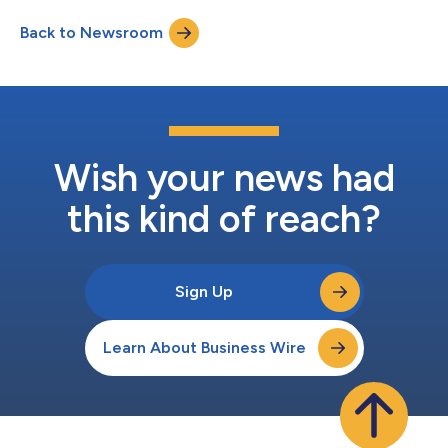
求）之際，Motive在授權編排方面的果斷投資。Motive已居於領先
Back to Newsroom
地位，證明了其大規模交付能力，目前已在北美、歐洲、非洲、中
東、亞太和拉丁美洲的大型行動服務提供者中部署。 消除RCS及更
多領域的障礙 長期以來，產業一直受制于富媒體商務訊息(RBM)缺
乏商業架構，以及Android和iOS之間缺乏跨平台支援的問題。
Motive透過確保營運商能夠毫無延遲地在Apple和Android裝置上
安全啟用RCS來解決這一問題。這種方法透過將授權編排打造為多
用途創新平台（而非單一用途的押注），降低了營運商的投資風
險。 Motive...
Wish your news had
this kind of reach?
Sign Up
Learn About Business Wire