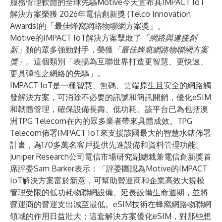
服務管理軟體的全球先驅
Motive
今天宣布其
IMPACT IoT
解決方案榮獲
2026年
電信創新獎 (Telco Innovation
Awards)
的「最佳蜂窩網路物聯網方案獎」。
Motive的IMPACT IoT解決方案擊敗了
「網路與連接創
新」
類的眾多強勁對手，榮獲
「最佳蜂窩網路物聯網方案
獎」
。這個類別「表揚為互聯世界打造更智慧、更快速、
更具彈性之網絡的先驅」。
IMPACT IoT是一種智慧、無碼、雲端原生且安全的網路觸
發解決方案，可消除不必要的訊號和簡訊開銷，優化eSIM
和韌體管理，確保設備長壽、低功耗。該平台已為包括澳
洲TPG Telecom在內的眾多業者帶來具體成效。TPG
Telecom佈署IMPACT IoT來支援該國最大的智慧水錶佈署
計畫，為170多萬名客戶提供先進設備和資料管理功能。
Juniper Research公司電信市場研究副總裁兼電信創新獎首
席評委Sam Barker表示：「評委團認為Motive的IMPACT
IoT解決方案富於新意，可幫助營運商和企業高效大規模
管理受限的低功耗物聯網設備、延長設備生命週期，並將
營運商的營運支出減至最低。eSIM技術在蜂窩網路物聯網
領域的作用日益壯大；這套解決方案優化eSIM，對那些想