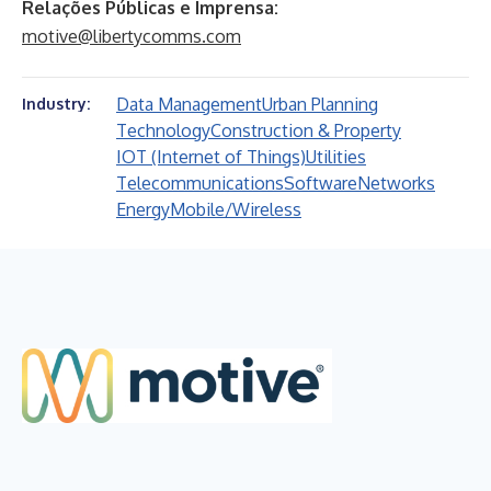
Relações Públicas e Imprensa:
motive@libertycomms.com
Data Management
Urban Planning
Industry:
Technology
Construction & Property
IOT (Internet of Things)
Utilities
Telecommunications
Software
Networks
Energy
Mobile/Wireless