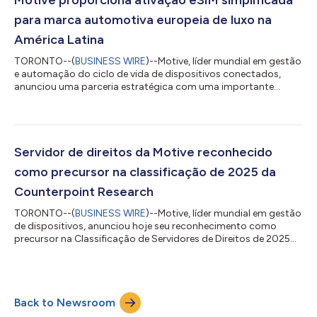
substituindo o SMS OTP...
para marca automotiva europeia de luxo na
América Latina
TORONTO--(
BUSINESS WIRE
)--Motive, líder mundial em gestão
e automação do ciclo de vida de dispositivos conectados,
anunciou uma parceria estratégica com uma importante
operadora da América Central e do Sul, levando conectividade
móvel perfeita e segura a veículos de uma marca automotiva
europeia de luxo no México. A solução, baseada no Entitlement
Server da Motive. permite que os assinantes da operadora
vinculem suas identidades móveis diretamente a seus veículos
Servidor de direitos da Motive reconhecido
com uso da tecnologia eSIM (SIM...
como precursor na classificação de 2025 da
Counterpoint Research
TORONTO--(
BUSINESS WIRE
)--Motive, líder mundial em gestão
de dispositivos, anunciou hoje seu reconhecimento como
precursor na Classificação de Servidores de Direitos de 2025
da Counterpoint Research. A Counterpoint colocou a Motive
no quadrante superior direito de precursor: o reconhecimento
mais avançado na classificação. Esta distinção reflete o
investimento decisivo da Motive na orquestração de direitos
Back to Newsroom
em um momento em que as operadoras enfrentam prazos
urgentes, incluindo o requisito RCS d...