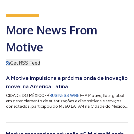
More News From
Motive
Get RSS Feed
A Motive impulsiona a próxima onda de inovação
móvel na América Latina
CIDADE DO MÉXICO--(
BUSINESS WIRE
)--A Motive, líder global
em gerenciamento de autorizações e dispositivos e serviços
conectados, participou do M360 LATAM na Cidade do México,
juntamente com operadoras e líderes do setor, apresentando
implantações ao vivo nos casos de uso mais relevantes da
região: Conectividade via satélite direta para dispositivos em
áreas remotas, provisionamento e visibilidade de eSIM de ponta
a ponta em escala e autenticação silenciosa baseada em SIM,
Motive proporciona ativação eSIM simplificada