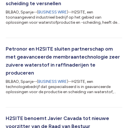
scheiding te versnellen
BILBAO, Spanje--(
BUSINESS WIRE
)--H2SITE, een
toonaangevend industrieel bedrijf op het gebied van
oplossingen voor waterstofproductie en -scheiding, heeft de
tweede afsluiting van zijn Serie B-financieringsronde afgerond.
De transactie brengt het EIC Fund en een particuliere
investeerder aan boord, die de volgende groeifase van het
bedrijf zullen helpen financieren. Het totale bedrag dat H2SITE
in deze ronde heeft opgehaald is meer dan 42 miljoen euro.
Petronor en H2SITE sluiten partnerschap om
Deze nieuwe partners voegen zich bij BEV, S...
met geavanceerde membraantechnologie zeer
zuivere waterstof in raffinaderijen te
produceren
BILBAO, Spanje--(
BUSINESS WIRE
)--H2SITE, een
technologiebedrijf dat gespecialiseerd is in geavanceerde
oplossingen voor de productie en scheiding van waterstof,
heeft een strategische overeenkomst gesloten met Petronor.
Petronor is een toonaangevende raffinaderij en belangrijke
industriële speler in de energiesector die zich duidelijk inzet voor
het bereiken van een netto-nuluitstoot. Het doel van de
overeenkomst is om de zeer efficiënte
H2SITE benoemt Javier Cavada tot nieuwe
waterstofscheidingstechnologie van H2SITE in de raffinade...
voorzitter van de Raad van Bestuur