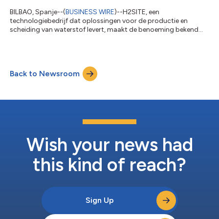
BILBAO, Spanje--(
BUSINESS WIRE
)--H2SITE, een
technologiebedrijf dat oplossingen voor de productie en
scheiding van waterstof levert, maakt de benoeming bekend
van Javier Cavada tot nieuwe voorzitter van de Raad van
Bestuur. Javier treedt bij H2SITE aan in een strategische fase
getekend door versnelde industriële integratie en
schaalvergroting van de waterstofoplossingen van het bedrijf.
Back to Newsroom
Met meer dan 25 jaar internationaal leiderschap in de
energiesector en andere industriële sectoren, staat Jav...
Wish your news had
this kind of reach?
Sign Up