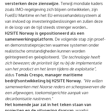
versterken deze zienswijze.
Terwijl mondiale kaders
zoals IMO-regelgeving zich blijven ontwikkelen, zijn
FuelEU Maritime en het EU-emissiehandelssysteem al
van invloed op investeringsbeslissingen en zullen deze
in de loop van de tijd steeds strenger worden..
H2SITE Norway is gepositioneerd als een
samenwerkingsplatform.
De volgende stap zijn proef-
en demonstratieprojecten waarmee systemen onder
realistische omstandigheden kunnen worden
geïntegreerd en geëxploiteerd.
"De technologie heeft
zich bewezen; de prioriteit ligt nu bij de implementatie
van het product en het leren tijdens de exploitatie”,
aldus
Tomás Crespo, manager maritieme
bedrijfsontwikkeling bij H2SITE Norway
.
“We willen
samenwerken met Noorse reders en scheepswerven die
een afgewogen, toekomstgerichte aanpak van
decarbonisatie nastreven."
Het komende jaar zal in het teken staan van
projecten en de uitvoering daarvan
, waarbij