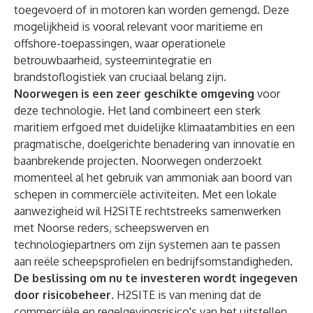
toegevoerd of in motoren kan worden gemengd. Deze
mogelijkheid is vooral relevant voor maritieme en
offshore-toepassingen, waar operationele
betrouwbaarheid, systeemintegratie en
brandstoflogistiek van cruciaal belang zijn.
Noorwegen is een zeer geschikte omgeving
voor
deze technologie. Het land combineert een sterk
maritiem erfgoed met duidelijke klimaatambities en een
pragmatische, doelgerichte benadering van innovatie en
baanbrekende projecten. Noorwegen onderzoekt
momenteel al het gebruik van ammoniak aan boord van
schepen in commerciële activiteiten. Met een lokale
aanwezigheid wil H2SITE rechtstreeks samenwerken
met Noorse reders, scheepswerven en
technologiepartners om zijn systemen aan te passen
aan reële scheepsprofielen en bedrijfsomstandigheden.
De beslissing om nu te investeren wordt ingegeven
door risicobeheer.
H2SITE is van mening dat de
commerciële en regelgevingsrisico's van het uitstellen