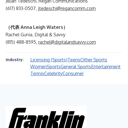
Jillian Tedeschi, Regan Communications
(617) 833-0507,
jtedeschi@regancomm.com
（代表 Anna Leigh Waters）
Rachel Gunia, Digital & Savvy
(815) 488-8595,
rachel@digitalandsavvy.com
Licensing (Sports)
Teens
Other Sports
Industry:
Women
Sports
General Sports
Entertainment
Tennis
Celebrity
Consumer