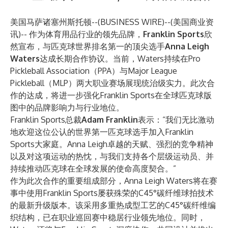
美国马萨诸塞州斯托顿--(
BUSINESS WIRE
)--
(美国商业资
讯)-- 作为体育用品行业的领先品牌，
Franklin Sports
欣
然宣布，与匹克球世界排名第一的顶尖选手
Anna Leigh
Waters
达成长期合作协议。当前，Waters持续在Pro
Pickleball Association（PPA）与Major League
Pickleball（MLP）两大职业赛场展现统治级实力。此次合
作的达成，将进一步强化Franklin Sports在全球匹克球版
图中的品牌影响力与行业地位。
Franklin Sports总裁
Adam Franklin
表示：“我们无比激动
地欢迎这位公认的世界第一匹克球选手加入Franklin
Sports大家庭。Anna Leigh卓越的天赋、强烈的竞争精神
以及对这项运动的热忱，与我们支持各个层级运动员、并
持续推动匹克球在全球发展的使命高度契合。”
作为此次合作的重要组成部分，Anna Leigh Waters将在赛
事中使用Franklin Sports屡获殊荣的C45°碳纤维球拍技术
的最新升级版本。该采用多重热成型工艺的C45°碳纤维编
织结构，已在职业巡回赛中稳居行业领先地位。同时，