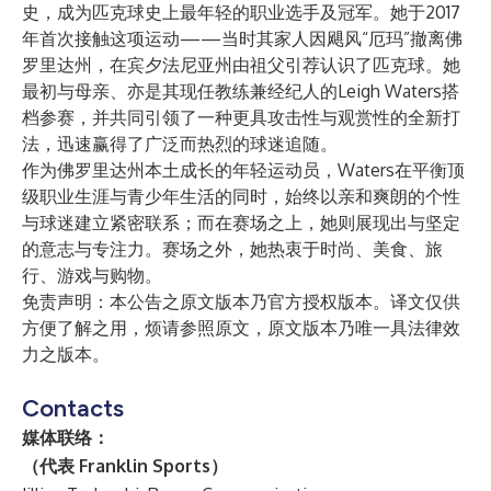
史，成为匹克球史上最年轻的职业选手及冠军。她于2017
年首次接触这项运动——当时其家人因飓风“厄玛”撤离佛
罗里达州，在宾夕法尼亚州由祖父引荐认识了匹克球。她
最初与母亲、亦是其现任教练兼经纪人的Leigh Waters搭
档参赛，并共同引领了一种更具攻击性与观赏性的全新打
法，迅速赢得了广泛而热烈的球迷追随。
作为佛罗里达州本土成长的年轻运动员，Waters在平衡顶
级职业生涯与青少年生活的同时，始终以亲和爽朗的个性
与球迷建立紧密联系；而在赛场之上，她则展现出与坚定
的意志与专注力。赛场之外，她热衷于时尚、美食、旅
行、游戏与购物。
免责声明：本公告之原文版本乃官方授权版本。译文仅供
方便了解之用，烦请参照原文，原文版本乃唯一具法律效
力之版本。
Contacts
媒体联络：
（代表 Franklin Sports）