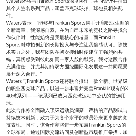
Waters还将与Franklin Sports深度协作，共同设计并推出
其个人签名系列产品，涵盖匹克球球拍、球包及相关配
件。
Waters表示：“能够与Franklin Sports携手开启职业生涯的
全新篇章，我深感自豪。在为自己未来的竞技之路寻找合
作伙伴时，性能始终是我最核心的考量，而Franklin
Sports对球拍创新的长期投入与专注让我倍感认可。除技
术实力之外，我与团队在初次接触时便建立了强烈的共
鸣，真切感受到彼此如同一家人般的默契。我对这段合作
充满信任，并尤其期待双方围绕国际化发展这一共同愿景
展开深入合作。”
Waters与Franklin Sports还将联合推出一款全新、世界级
的职业匹克球产品，以进一步丰富并完善Franklin现有的X-
40球系列——该系列已成为匹克球运动中公认的首选用
球。
此次合作将全面融入顶级运动员洞察、严格的产品测试与
持续技术创新，致力于为各个水平的球员带来更卓越的竞
技表现。同时，该合作亦将进一步拓展Franklin Sports的
全球布局，通过国际交流访问及创新型市场推广举措，加