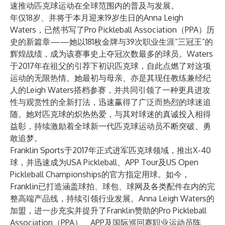
速推动匹克球运动在全球范围内的普及与发展。
年仅18岁、并将于本月迎来19岁生日的Anna Leigh
Waters，已然书写了Pro Pickleball Association（PPA）历
史的新篇章——她以181枚金牌与39次职业生涯“三冠王”的
辉煌战绩，成为该赛事史上夺冠次数最多的球员。Waters
于2017年在祖父的引荐下初识匹克球，自此点燃了对这项
运动的无限热情。她最初与母亲、亦是其现任教练兼经纪
人的Leigh Waters搭档参赛，并共同引领了一种更具进攻
性与观赏性的全新打法，迅速赢得了广泛而热烈的球迷追
随。她对匹克球的炽热热爱，与其对球迷的真诚投入相得
益彰，持续激励着全球新一代匹克球运动员不断突破、勇
敢追梦。
Franklin Sports于2017年正式进军匹克球领域，推出X-40
球，并迅速成为USA Pickleball、APP Tour及US Open
Pickleball Championships的官方指定用球。如今，
Franklin已打造涵盖球拍、球包、球网及各类配件在内的完
整高端产品线，持续引领行业发展。Anna Leigh Waters的
加盟，进一步充实并提升了Franklin赞助的Pro Pickleball
Association（PPA）、APP及国际巡回赛职业运动员阵