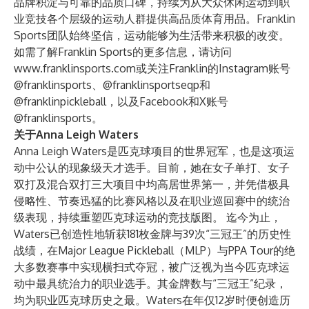
品牌积淀与可靠的品质口碑，持续为从大众休闲运动到职
业竞技各个层级的运动人群提供高品质体育用品。Franklin
Sports团队始终坚信，运动能够为生活带来积极的改变。
如需了解Franklin Sports的更多信息，请访问
www.franklinsports.com
或关注Franklin的Instagram账号
@franklinsports
、
@franklinsportseqp
和
@franklinpickleball
，以及
Facebook
和X账号
@franklinsports
。
关于Anna Leigh Waters
Anna Leigh Waters
是匹克球项目的世界冠军，也是这项运
动中公认的现象级天才选手。目前，她在女子单打、女子
双打及混合双打三大项目中均高居世界第一，并凭借极具
侵略性、节奏迅猛的比赛风格以及在职业巡回赛中的统治
级表现，持续重塑匹克球运动的竞技版图。 迄今为止，
Waters已创造性地斩获181枚金牌与39次“三冠王”的历史性
战绩，在Major League Pickleball（MLP）与PPA Tour的绝
大多数赛事中实现横扫式夺冠，被广泛视为当今匹克球运
动中最具统治力的职业选手。其金牌数与“三冠王”纪录，
均为职业匹克球历史之最。Waters在年仅12岁时便创造历