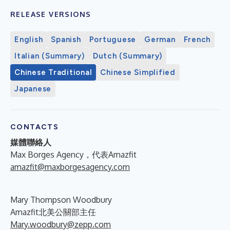
RELEASE VERSIONS
English
Spanish
Portuguese
German
French
Italian (Summary)
Dutch (Summary)
Chinese Traditional
Chinese Simplified
Japanese
CONTACTS
媒體聯絡人
Max Borges Agency，代表Amazfit
amazfit@maxborgesagency.com
Mary Thompson Woodbury
Amazfit北美公關部主任
Mary.woodbury@zepp.com