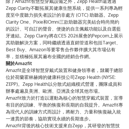
除了Amazfit智慧型穿戴設備之外，Zepp Health還透過
Zepp Clarity不斷拓展其健康生態系統，提供一系列專為輕
度至中度聽力損失者設計的非處方 (OTC) 助聽器。Zepp
Clarity One、Pixie和Omni三款助聽器完美結合時尚簡約
的設計、可自訂的聲音、便捷的自主佩戴功能以及自選藍
牙連結。Zepp Clarity將在CES 2026展會的Pepcom上展示
其助聽解決方案，同時繼續透過直銷管道和包括Target、
Best Buy、Amazon等要零售合作夥伴擴大其市場佔有
率，並積極拓展其遍布全國的經銷合作網。
關於Amazfit
Amazfit是全球智慧穿戴式裝置和健身領導者，隸屬于總部
位於荷蘭霍林赫姆的健康科技公司Zepp Health (NYSE:
ZEPP)。Zepp Health以分散式組織模式營運，團隊成員和
辦事處遍及美洲、歐洲、亞洲及全球其他市場。
Amazfit致力於打造以運動為核心的智慧穿戴式裝置，宣導
有目的的訓練、平衡的恢復和長期的自我提升。Amazfit專
為現代人的訓練方式而設計，將耐力、力量和恢復融入統
一連貫的節奏，協助實現永續的長期進步。
Amazfit背後的核心技術支援來自Zepp，其研發的智慧技