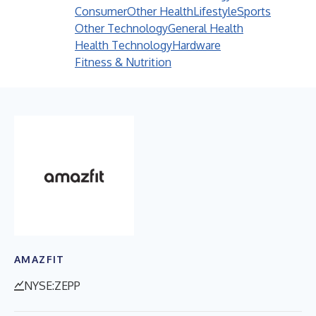
Consumer
Other Health
Lifestyle
Sports
Other Technology
General Health
Health Technology
Hardware
Fitness & Nutrition
AMAZFIT
NYSE:ZEPP