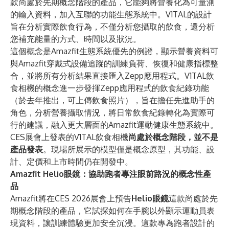
款尚處於先期概念階段的產品，它能夠將營養化為可量測
的輸入資料，加入互聯的功能生態系統中。V1TAL的設計
旨在分析實際飲食行為，不僅分析您攝取的飲食，還分析
您補充能量的方式、時間以及狀況。
這個概念是Amazfit生態系統優先的例證，顯示營養資料可
與Amazfit穿戴式設備追蹤的訓練負荷、恢復和健康指標整
合，並將所有分析結果直接匯入Zepp應用程式。V1TAL飲
食相機的概念進一步發揮Zepp應用程式的飲食紀錄功能
（於去年推出，可上傳飲食照片），旨在擔任先進助手的
角色，分析營養攝取情況，將日常飲食紀錄轉化為實際可
行的建議，融入更大層面的Amazfit運動健康生態系統中。
CES展會上發表的V1TAL飲食相機
尚處於概念階段，並不是
產品發表
。現場所展示的模型僅是概念原型，其功能、設
計、定價和上市時間仍在開發中。
Amazfit Helio眼鏡：協助跑者專注眼前路況的概念性產
品
Amazfit將在CES 2026展會上預告
Helio眼鏡
這款尚處於先
期概念階段的產品，它試探如何在手腕以外顯示運動員表
現資料，讓訓練體驗更加安全沉浸。這款專為跑者設計的