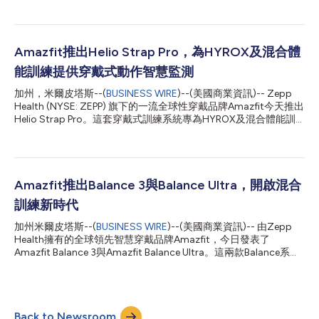
的通知體驗。 該功能超越了基礎的通知提醒，允許使用者直接在
手錶上與可接收的通知進行互動。根據通知類型的不同，使用者可
以回覆訊息、執行「標記為已讀」或「回撥」等快速操作，以及查
看來自攝影機、門鈴及其他警報的影像。 「iOS通知轉發」功能將
Amazfit推出Helio Strap Pro，為HYROX及混合體
首先在以下裝置推出： Amazfit Cheetah 2 Ultra Amazfit Balance
能訓練提供穿戴式動作智慧監測
Ultra Amazfit Balance 3 預計後續將支援Amazfit Bip Max、Active
3 Premium、Cheetah 2 Pro、T-Rex 3、T-Rex 3 Pro、T-Rex Ultra
加州，米爾皮塔斯--(
BUSINESS WIRE
)--(美國商業資訊)-- Zepp
2和Balance 2等機型。 符合條件的使用者在更新Zepp App和手錶
Health (NYSE: ZEPP) 旗下的一流全球性穿戴品牌Amazfit今天推出
韌體後即可啟用此功能。使用者可透過Zepp App中的設定提示...
Helio Strap Pro。這套穿戴式訓練系統專為HYROX及混合體能訓
練運動員而設計，幫助他們進一步了解身體在承受負荷時的表現。
Helio Strap Pro內建於無螢幕的Helio Strap中，新增腰部專用運動
感測器，可在監測訓練過程中監測軀幹動作與穩定度。這個系統結
合上臂心跳監測功能及相容的Amazfit智慧型手錶，提供廣及心肺
負荷、動作品質及肌肉負荷的資料，比手腕追蹤更加完整。 Helio
Amazfit推出Balance 3與Balance Ultra，開啟混合
Strap Pro說明了Amazfit的混合體能訓練系統下階段發展方向
訓練新時代
——追蹤超越心跳的其他表現，幫助運動員進一步了解隨著疲勞
的累積如何影響動作、效率及肌肉負荷的變化。 「心跳能反映運
加州米爾皮塔斯--(
BUSINESS WIRE
)--(美國商業資訊)-- 由Zepp
動員的運動強度，卻無法全面顯示動作因疲勞累積而產生的變
Health擁有的全球領先智慧穿戴品牌Amazfit，今日發表了
化。」Amazfit全球行銷負責人Scott Shepley說，「Helio Strap
Amazfit Balance 3與Amazfit Balance Ultra。這兩款Balance系列
Pro結合上臂心跳資料、腰部運動感測及智慧型手錶表現資料，向
的最新成員，也是Amazfit全新「混合訓練系統」的主打手錶，透
混合體能訓練引介了一種創新辦法...
過Zepp App將效能追蹤與智慧訓練指導緊密連結。 這些產品在紐
約舉行的一場發表會上亮相，會中還舉辦了一場由健身界與
HYROX社群領袖主持的座談會。Balance 3與Balance Ultra以現代
Back to Newsroom
運動員的訓練方式為核心而打造，專為在力量、耐力、恢復、工