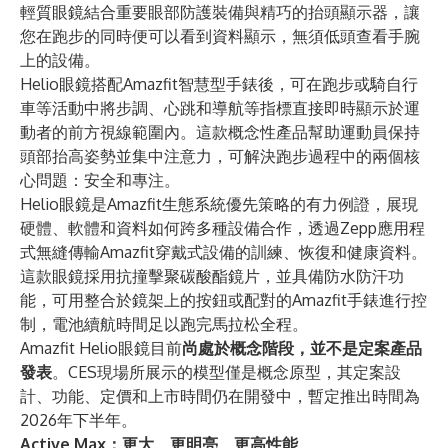
輕質眼鏡結合重要眼部防護裝備與精巧的抬頭顯示器，讓
您在跑步的同時便可以看到資料顯示，無須低頭查看手腕
上的設備。
Helio眼鏡搭配Amazfit智慧型手錶後，可在跑步或騎自行
車等活動中將步調、心跳和導航等指標直接即時顯示於運
動者的前方視線範圍內。這款概念性產品幫助運動員保持
頭部抬高姿勢並集中注意力，可解決跑步過程中的兩個核
心問題：安全和專注。
Helio眼鏡是Amazfit生態系統優先策略的有力例證，展現
硬體、軟體和資料如何跨多種設備合作，透過Zepp應用程
式無縫傳輸Amazfit穿戴式設備的訓練、恢復和健康資料。
這款眼鏡採用抗撞擊聚碳酸酯鏡片，並具備防水防汗功
能，可用整合於鏡架上的按鈕或配對的Amazfit手錶進行控
制，電池續航時間足以跑完馬拉松全程。
Amazfit Helio眼鏡目前
尚處於概念階段，並不是定案產品
發表
。CES現場所展示的模型僅是概念原型，其定案設
計、功能、定價和上市時間仍在開發中，暫定推出時間為
2026年下半年。
Active Max：更大、更明亮、更高性能