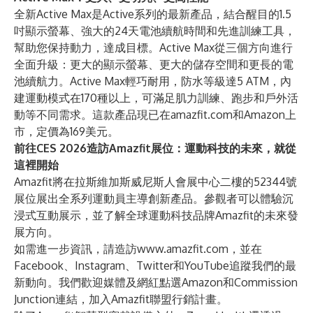
全新Active Max是Active系列的最新產品，結合醒目的1.5
吋顯示螢幕、強大的24天電池續航時間和先進訓練工具，
幫助您保持動力，達成目標。Active Max從三個方向進行
全面升級：更大的顯示螢幕、更大的儲存空間和更長的電
池續航力。Active Max輕巧耐用，防水等級達5 ATM，內
建運動模式在170種以上，可滿足肌力訓練、跑步和戶外活
動等不同需求。這款產品現已在
amazfit.com
和Amazon上
市，定價為169美元。
前往CES 2026造訪Amazfit展位：運動科技的未來，就從
這裡開始
Amazfit將在拉斯維加斯威尼斯人會展中心二樓的52344號
展位展出全系列運動員主導創新產品。參觀者可以體驗沉
浸式互動展示，並了解全球運動科技品牌Amazfit的未來發
展方向。
如需進一步資訊，請造訪
www.amazfit.com
，並在
Facebook
、
Instagram
、
Twitter
和
YouTube
追蹤我們的最
新動向。我們歡迎媒體及網紅點選
Amazon
和
Commission
Junction
連結，加入Amazfit聯盟行銷計畫。