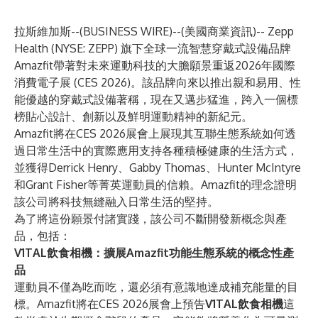
拉斯維加斯--(
BUSINESS WIRE
)--
(美國商業資訊)-- Zepp
Health (NYSE: ZEPP) 旗下全球一流智慧穿戴式設備品牌
Amazfit
帶著對未來運動科技的大膽願景重返2026年國際
消費電子展 (CES 2026)。該品牌向來以推出親和易用、性
能優越的穿戴式設備著稱，現在又邁步猛進，跨入一個標
榜貼心設計、創新以及鮮明運動精神的新紀元。
Amazfit將在CES 2026展會上展現其互聯生態系統如何透
過日常生活中的實際應用支持各種積極健康的生活方式，
並獲得Derrick Henry、Gabby Thomas、Hunter McIntyre
和Grant Fisher等菁英運動員的信賴。Amazfit的理念證明
該公司將科技無縫融入日常生活的堅持。
為了將這份願景付諸實踐，該公司不斷開發新概念與產
品，包括：
V1TAL飲食相機：擴展Amazfit功能生態系統的概念性產
品
運動員不僅為吃而吃，還必須有意識地達成補充能量的目
標。Amazfit將在CES 2026展會上預告
V1TAL飲食相機
這