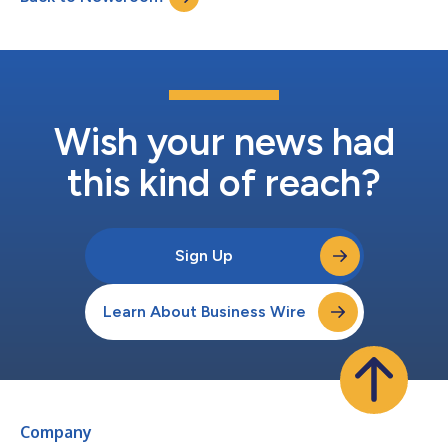
作、壓力和日常生活之間尋求平衡的人士所設計。這些裝置扮作為
連結混合訓練生態系統的「引擎層」，捕捉使用者隨時間做的訓
練、恢復和身體反應狀況；而Zepp App則扮演「智慧層」，將這
些資料統整為更清晰的指引。 Balance Ultra是Balance系列的旗艦
代表作，將5級鈦金屬工藝與精緻的效能設計融為一體，能在訓
練、工作和日常生活之間自然轉換。Balance 3則是專為日常混合
型運動員打造，滿足他們希望透過一支手錶就能搞...
Wish your news had
this kind of reach?
Sign Up
Learn About Business Wire
Company