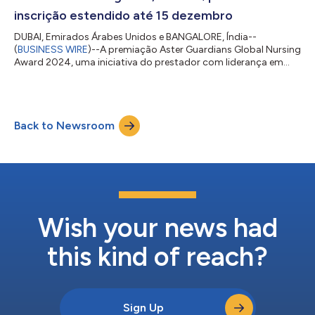
inscrição estendido até 15 dezembro
DUBAI, Emirados Árabes Unidos e BANGALORE, Índia--
(
BUSINESS WIRE
)--A premiação Aster Guardians Global Nursing
Award 2024, uma iniciativa do prestador com liderança em
cuidados integrados de saúde, a Aster DM Healthcare,
estendeu o prazo final das inscrições para o prêmio até 15 de
dezembro de 2023. Devido à resposta avassaladora de mais de
40.000 inscrições de profissionais de enfermagem de mais de
Back to Newsroom
130 países, a Aster já está quase alcançando o número de
inscrições do ano passado apenas nas pri...
Wish your news had
this kind of reach?
Sign Up