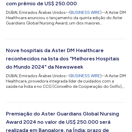
com prêmio de US$ 250.000
DUBAI, Emirados Árabes Unidos--(
BUSINESS WIRE
)--A Aster DM
Healthcare anunciou o lançamento da quinta edição do Aster
Guardians Global Nursing Award, um dos maiores
reconhecimentos de excelência em enfermagem do mundo, no
valor de US$ 250.000. O prêmio recebe indicações de
profissionais da enfermagem registrados do mundo todo que
tenham contribuído de forma significativa para o cuidado aos
pacientes, liderança em enfermagem, educação em
Nove hospitais da Aster DM Healthcare
enfermagem, serviço social ou comunitário ou pesquisa, ino...
reconhecidos na lista dos "Melhores Hospitais
do Mundo 2024" da Newsweek
DUBAI, Emirados Árabes Unidos--(
BUSINESS WIRE
)--A Aster DM
Healthcare, provedora integrada líder de cuidados com a
saúde na Índia e no CCG (Conselho de Cooperação do Golfo),
anunciou que nove de seus hospitais foram incluídos na
prestigiada lista dos Melhores Hospitais do Mundo 2024 da
revista Newsweek. Nos EAU, quatro hospitais da rede Aster
foram reconhecidos: Aster Hospital – Mankhool (classificado
em 5º lugar), Aster Hospital - Al Qusais (classificado em 14º
Premiação do Aster Guardians Global Nursing
lugar), Medcare Hospital – Al Sa...
Award 2024 no valor de US$ 250.000 será
realizada em Bangalore, na Índia; prazo de