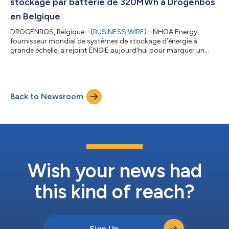
stockage par batterie de 320MWh à Drogenbos
en Belgique
DROGENBOS, Belgique--(
BUSINESS WIRE
)--NHOA Energy,
fournisseur mondial de systèmes de stockage d’énergie à
grande échelle, a rejoint ENGIE aujourd’hui pour marquer un
jalon majeur avec la cérémonie d’inauguration d’un système de
stockage d’énergie par batterie (BESS) de 320 MWh à la
centrale électrique d’ENGIE à Drogenbos, près de Bruxelles. La
cérémonie, qui s'est tenue ce matin en présence de Hans Bonte,
Back to Newsroom
ministre de l'Énergie du gouvernement flamand, Vincent
Verbeke, CEO d'ENGIE Belgique, Nic...
Wish your news had
this kind of reach?
Sign Up