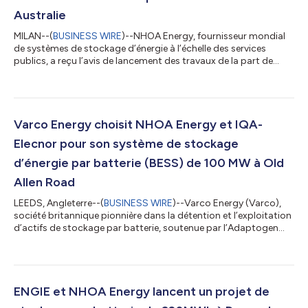
Australie
MILAN--(
BUSINESS WIRE
)--NHOA Energy, fournisseur mondial
de systèmes de stockage d’énergie à l’échelle des services
publics, a reçu l’avis de lancement des travaux de la part de
Neoen, l’une des principales entreprises mondiales du secteur
des énergies renouvelables, pour le projet Culcairn Battery
(Batterie de Culcairn) de cette dernière, un projet de 215 MW /
963 MWh qui sera installé en Nouvelle-Galles du Sud (NSW), en
Australie. Le projet sera réalisé dans le cadre d’un contrat EPC
Varco Energy choisit NHOA Energy et IQA-
en parte...
Elecnor pour son système de stockage
d’énergie par batterie (BESS) de 100 MW à Old
Allen Road
LEEDS, Angleterre--(
BUSINESS WIRE
)--Varco Energy (Varco),
société britannique pionnière dans la détention et l’exploitation
d’actifs de stockage par batterie, soutenue par l’Adaptogen
Capital Battery Storage Fund, a le plaisir d’annoncer la
signature de contrats de fourniture pour son système de
stockage d’énergie par batterie (BESS) de 100 MW/244 MWh
situé à Old Allen Road, dans le West Yorkshire. Points clés : Le
BESS d’Old Allen Road ajoute 100 MW au portefeuille de projets
ENGIE et NHOA Energy lancent un projet de
opérationnels et...