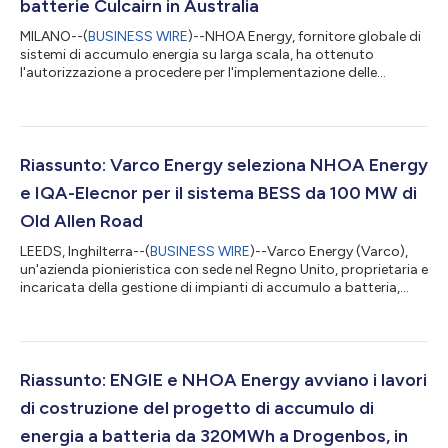
batterie Culcairn in Australia
MILANO--(
BUSINESS WIRE
)--NHOA Energy, fornitore globale di
sistemi di accumulo energia su larga scala, ha ottenuto
l'autorizzazione a procedere per l'implementazione delle
batterie Culcairn da parte di Neoen, tra i leader mondiali nelle
rinnovabili. Il progetto prevede installazioni da 215 MW / 963
MWh nel Nuovo Galles del Sud (NSW), in Australia. L'iniziativa
sarà realizzata nell'ambito di un contratto di prestazione
energetica (EPC) in collaborazione con una joint venture tra
Riassunto: Varco Energy seleziona NHOA Energy
Equans Solar &am...
e IQA-Elecnor per il sistema BESS da 100 MW di
Old Allen Road
LEEDS, Inghilterra--(
BUSINESS WIRE
)--Varco Energy (Varco),
un'azienda pionieristica con sede nel Regno Unito, proprietaria e
incaricata della gestione di impianti di accumulo a batteria,
sostenuta da Adaptogen Capital Battery Storage Fund, è lieta
di annunciare di aver sottoscritto contratti di fornitura per il
suo sistema di accumulo di energia a batteria (BESS) da
100MW / 244MWh di Old Allen Road nel West Yorkshire. Punti
chiave: Il sistema BESS di Old Allen Road aggiunge 100 MW al
Riassunto: ENGIE e NHOA Energy avviano i lavori
portafogli...
di costruzione del progetto di accumulo di
energia a batteria da 320MWh a Drogenbos, in