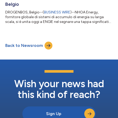
Belgio
DROGENBOS, Belgio--(
BUSINESS WIRE
)--NHOA Energy,
fornitore globale di sistemi di accumulo di energia su larga
scala, si è unita oggi a ENGIE nel segnare una tappa significativa
con la cerimonia di inaugurazione della costruzione di un
sistema di accumulo di energia a batteria (Battery Energy
Storage System, BESS) da 320MWh presso la centrale di ENGIE
a Drogenbos, vicino a Bruxelles. La cerimonia, che si è svolta
Back to Newsroom
stamattina in presenza di Hans Bonte, Ministro dell'energia del
Governo delle Fiand...
Wish your news had
this kind of reach?
Sign Up