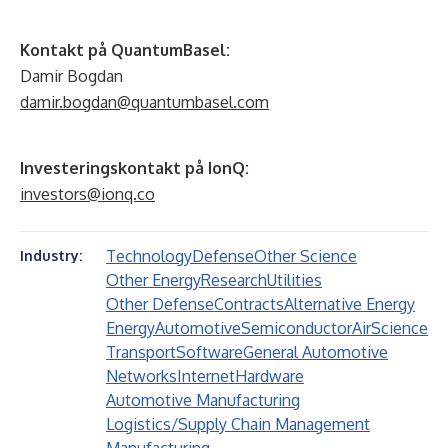
Kontakt på QuantumBasel:
Damir Bogdan
damir.bogdan@quantumbasel.com
Investeringskontakt på IonQ:
investors@ionq.co
Technology
Defense
Other Science
Industry:
Other Energy
Research
Utilities
Other Defense
Contracts
Alternative Energy
Energy
Automotive
Semiconductor
Air
Science
Transport
Software
General Automotive
Networks
Internet
Hardware
Automotive Manufacturing
Logistics/Supply Chain Management