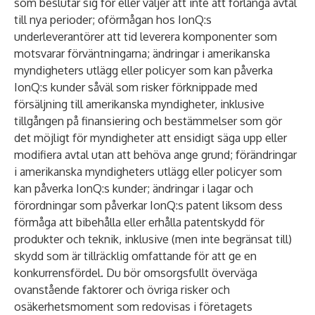
som beslutar sig för eller väljer att inte att förlänga avtal
till nya perioder; oförmågan hos IonQ:s
underleverantörer att tid leverera komponenter som
motsvarar förväntningarna; ändringar i amerikanska
myndigheters utlägg eller policyer som kan påverka
IonQ:s kunder såväl som risker förknippade med
försäljning till amerikanska myndigheter, inklusive
tillgången på finansiering och bestämmelser som gör
det möjligt för myndigheter att ensidigt säga upp eller
modifiera avtal utan att behöva ange grund; förändringar
i amerikanska myndigheters utlägg eller policyer som
kan påverka IonQ:s kunder; ändringar i lagar och
förordningar som påverkar IonQ:s patent liksom dess
förmåga att bibehålla eller erhålla patentskydd för
produkter och teknik, inklusive (men inte begränsat till)
skydd som är tillräcklig omfattande för att ge en
konkurrensfördel. Du bör omsorgsfullt överväga
ovanstående faktorer och övriga risker och
osäkerhetsmoment som redovisas i företagets