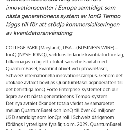
innovationscenter i Europa samtidigt som
nästa generationens system av IonQ Tempo
läggs till för att stödja kommersialiseringen
av kvantdatoranvändning
COLLEGE PARK (Maryland), USA.--(
BUSINESS WIRE
)--
IonQ (NYSE: IONQ), världens ledande kvantdatorföretag,
tillkännagav i dag ett utökat samarbetsavtal med
QuantumBasel, kvantinitiativet vid uptownBasel,
Schweiz internationella innovationscampus. Genom det
utökade avtalet beviljas QuantumBasel äganderätten till
det befintliga IonQ Forte Enterprise-systemet och blir
ägare av ett nästa generationens Tempo-system.
Det nya avtalet ökar det totala värdet av samarbetet
mellan QuantumBasel och IonQ till över 60 miljoner
USD samtidigt som IonQ:s roll i Schweiz därigenom
förlängs i ytterligare fyra år, t.o.m. 2029. QuantumBasel