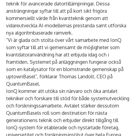
teknik för avancerade datortillämpningar. Dessa
ansträngningar syftar till att på kort sikt frigöra
kommersiellt värde från kvantteknik genom att
vidareutveckla AI-modellernas prestanda samt utforska
nya algoritmbaserade ramverk.
“Vi är glada och stolta över vårt samarbete med IonQ
som syftar till att vi gemensamt de möjligheter som
kvantdatoranvändning har att erbjuda idag och i
framtiden. Systemet på anläggningen fungerar också
som en katalysator för en blomstrande gemenskap på
uptownBasel“, förklarar Thomas Landolt, CEO på
QuantumBasel.
IonQ kommer att utöka sin närvaro och öka antalet
tekniker och forskare till stöd för både systemutveckling
och forskningssamarbete. Avtalet stärker dessutom
QuantumBasels roll som destination för nästa
generationens teknik och erbjuder direkt tillgång till
IonQ-system för etablerade och nystartade företag,
universetitet och forskningsinstitut över hela Europa.