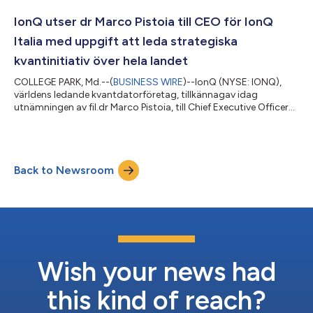
teknik. Samarbetet inkluderar ett åtagande att investera i
CCRM:s nya initiativ inom kvantbioteknik och innebär att IonQ
IonQ utser dr Marco Pistoia till CEO för IonQ
blir den huvudsakliga teknikpartnern i CCRM:s global...
Italia med uppgift att leda strategiska
kvantinitiativ över hela landet
COLLEGE PARK, Md.--(
BUSINESS WIRE
)--IonQ (NYSE: IONQ),
världens ledande kvantdatorföretag, tillkännagav idag
utnämningen av fil.dr Marco Pistoia, till Chief Executive Officer
för IonQ Italia S.r.l., ett helägt dottebolag. Dr Pistoia kommer
att leda IonQ:s strategiska initiativ i Italien och bygga vidare på
företagets ställning som världens enda heltäckande
kvantplattform med produkter och tjänster för kvantdatorer,
Back to Newsroom
kvantnätverk, kvantanalys och kvantsäkerhet. IonQ Italia
kommer att hjälpa Itali...
Wish your news had
this kind of reach?