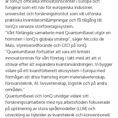
är IonQ:s officiella innovationscenter i Europa och
fungerar som ett nav för europeiska industrier,
universitet och forskningsinstitut som vill utforska
praktiska kvantdatortillämpningar och få tillgång till
IonQ:s senaste storföretagssystem.
”Vårt förlängda samarbete med QuantumBasel utgör en
hörnsten i IonQ:s globala strategi”, säger Niccolo de
Masi, styrelseordförande och CEO på IonQ.
”QuantumBasel fortsätter att vara ett kritiskt
innovationsnav för vårt företag i takt med att att vi
strävar efter att expandera kvantanvändningen. Vi bygger
vidare på ett kvantförberett ekosystem i Europa med
förmågan att driva framsteg inom materialvetenskap,
försvarsteknik, AI, livsvetenskap, logistik och på andra
områden.”
QuantumBasel och IonQ utvidgar vidare sitt
forskningssamarbete med nya arbetsflöden fokuserade
på optimering av stora språkmodeller (LLM) och
utveckling av hybrider av kvantteknik och konventionell