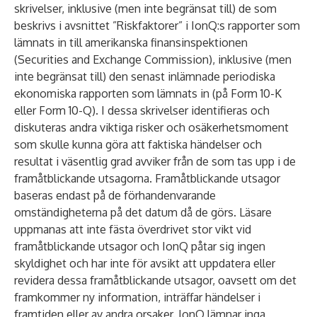
skrivelser, inklusive (men inte begränsat till) de som
beskrivs i avsnittet ”Riskfaktorer” i IonQ:s rapporter som
lämnats in till amerikanska finansinspektionen
(Securities and Exchange Commission), inklusive (men
inte begränsat till) den senast inlämnade periodiska
ekonomiska rapporten som lämnats in (på Form 10-K
eller Form 10-Q). I dessa skrivelser identifieras och
diskuteras andra viktiga risker och osäkerhetsmoment
som skulle kunna göra att faktiska händelser och
resultat i väsentlig grad avviker från de som tas upp i de
framåtblickande utsagorna. Framåtblickande utsagor
baseras endast på de förhandenvarande
omständigheterna på det datum då de görs. Läsare
uppmanas att inte fästa överdrivet stor vikt vid
framåtblickande utsagor och IonQ påtar sig ingen
skyldighet och har inte för avsikt att uppdatera eller
revidera dessa framåtblickande utsagor, oavsett om det
framkommer ny information, inträffar händelser i
framtiden eller av andra orsaker. IonQ lämnar inga