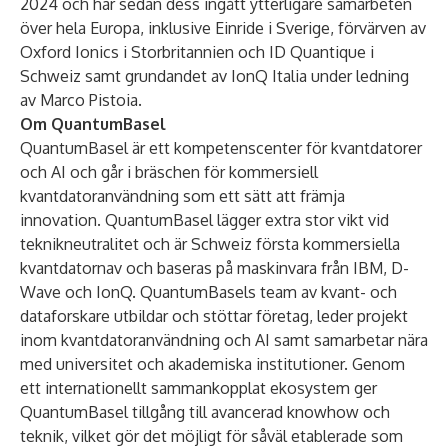
2024 och har sedan dess ingått ytterligare samarbeten
över hela Europa, inklusive
Einride
i Sverige, förvärven av
Oxford Ionics
i Storbritannien och
ID Quantique
i
Schweiz samt grundandet av
IonQ Italia
under ledning
av Marco Pistoia.
Om QuantumBasel
QuantumBasel är ett kompetenscenter för kvantdatorer
och AI och går i bräschen för kommersiell
kvantdatoranvändning som ett sätt att främja
innovation. QuantumBasel lägger extra stor vikt vid
teknikneutralitet och är Schweiz första kommersiella
kvantdatornav och baseras på maskinvara från IBM, D-
Wave och IonQ. QuantumBasels team av kvant- och
dataforskare utbildar och stöttar företag, leder projekt
inom kvantdatoranvändning och AI samt samarbetar nära
med universitet och akademiska institutioner. Genom
ett internationellt sammankopplat ekosystem ger
QuantumBasel tillgång till avancerad knowhow och
teknik, vilket gör det möjligt för såväl etablerade som