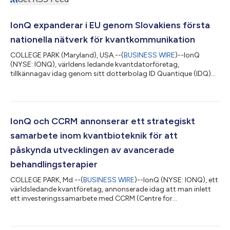
IonQ expanderar i EU genom Slovakiens första
nationella nätverk för kvantkommunikation
COLLEGE PARK (Maryland), USA.--(
BUSINESS WIRE
)--IonQ
(NYSE: IONQ), världens ledande kvantdatorföretag,
tillkännagav idag genom sitt dotterbolag ID Quantique (IDQ)
implementeringen av Slovakiens första nationella
kvantkommunikationsnätverk. Det nya systemet har utvecklats
i samarbete med institutet för teoretisk och praktisk fysik vid
Slovakiens vetenskapsakademi (Fyzikálny ústav Slovenská
akadémia vied, FUSAV) och omfattar en robust hybridarkitektur
IonQ och CCRM annonserar ett strategiskt
som är avsedd att stärka landets infrastruktu...
samarbete inom kvantbioteknik för att
påskynda utvecklingen av avancerade
behandlingsterapier
COLLEGE PARK, Md.--(
BUSINESS WIRE
)--IonQ (NYSE: IONQ), ett
världsledande kvantföretag, annonserade idag att man inlett
ett investeringssamarbete med CCRM (Centre for
Commercialization of Regenerative Medicine) i syfte att
påskynda utvecklingen av nästa generationens
behandlingsterapier med hjälp av hybridkvant- och kvant-AI-