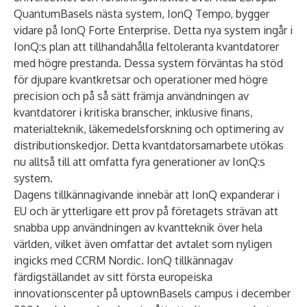
QuantumBasels nästa system, IonQ Tempo, bygger
vidare på IonQ Forte Enterprise. Detta nya system ingår i
IonQ:s plan att tillhandahålla feltoleranta kvantdatorer
med högre prestanda. Dessa system förväntas ha stöd
för djupare kvantkretsar och operationer med högre
precision och på så sätt främja användningen av
kvantdatorer i kritiska branscher, inklusive finans,
materialteknik, läkemedelsforskning och optimering av
distributionskedjor. Detta kvantdatorsamarbete utökas
nu alltså till att omfatta fyra generationer av IonQ:s
system.
Dagens tillkännagivande innebär att IonQ expanderar i
EU och är ytterligare ett prov på företagets strävan att
snabba upp användningen av kvantteknik över hela
världen, vilket även omfattar det avtalet som nyligen
ingicks med
CCRM Nordic
. IonQ
tillkännagav
färdigställandet
av sitt första europeiska
innovationscenter på uptownBasels campus i december