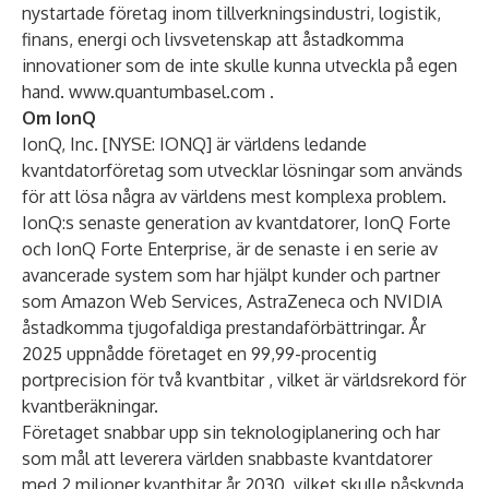
nystartade företag inom tillverkningsindustri, logistik,
finans, energi och livsvetenskap att åstadkomma
innovationer som de inte skulle kunna utveckla på egen
hand.
www.quantumbasel.com
.
Om IonQ
IonQ, Inc.
[NYSE: IONQ] är världens ledande
kvantdatorföretag som utvecklar lösningar som används
för att lösa några av världens mest komplexa problem.
IonQ:s senaste generation av kvantdatorer,
IonQ Forte
och
IonQ Forte Enterprise
, är de senaste i en serie av
avancerade system som har hjälpt kunder och partner
som
Amazon Web Services, AstraZeneca och NVIDIA
åstadkomma tjugofaldiga prestandaförbättringar. År
2025 uppnådde företaget en 99,99-procentig
portprecision för två kvantbitar
, vilket är världsrekord för
kvantberäkningar
.
Företaget snabbar upp sin teknologiplanering och har
som mål att leverera världen snabbaste kvantdatorer
med 2 miljoner kvantbitar år 2030, vilket skulle påskynda