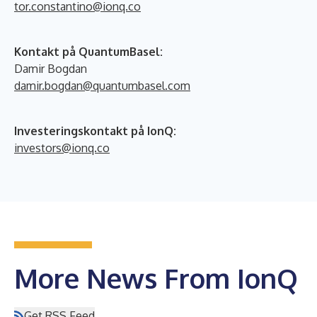
tor.constantino@ionq.co
Kontakt på QuantumBasel:
Damir Bogdan
damir.bogdan@quantumbasel.com
Investeringskontakt på IonQ:
investors@ionq.co
More News From IonQ
Get RSS Feed