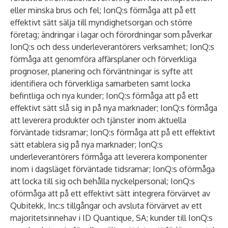
eller minska brus och fel; IonQ:s förmåga att på ett
effektivt sätt sälja till myndighetsorgan och större
företag; ändringar i lagar och förordningar som påverkar
IonQ:s och dess underleverantörers verksamhet; IonQ:s
förmåga att genomföra affärsplaner och förverkliga
prognoser, planering och förväntningar is syfte att
identifiera och förverkliga samarbeten samt locka
befintliga och nya kunder; IonQ:s förmåga att på ett
effektivt sätt slå sig in på nya marknader; IonQ:s förmåga
att leverera produkter och tjänster inom aktuella
förväntade tidsramar; IonQ:s förmåga att på ett effektivt
sätt etablera sig på nya marknader; IonQ:s
underleverantörers förmåga att leverera komponenter
inom i dagsläget förväntade tidsramar; IonQ:s oförmåga
att locka till sig och behålla nyckelpersonal; IonQ:s
oförmåga att på ett effektivt sätt integrera förvärvet av
Qubitekk, Inc:s tillgångar och avsluta förvärvet av ett
majoritetsinnehav i ID Quantique, SA; kunder till IonQ:s