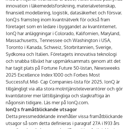
innovation i läkemedelsforskning, materialvetenskap,
finansiell modellering, logistik, datasäkerhet och försvar.
IonQ:s framsteg inom kvantnätverk för också fram
företaget som en ledare i byggandet av kvantinternet.
IonQ har anläggningar i Colorado, Kalifornien, Maryland,
Massachusetts, Tennessee och Washington i USA,
Toronto i Kanada, Schweiz, Storbritannien, Sverige,
Sydkorea och Italien. Företagets innovativa teknologi
och snabba tillväxt har uppmärksammats genom att det
har tagit plats på Fortune Future 50-listan, Newsweeks
2025 Excellence Index 1000 och Forbes Most
Successful Mid- Cap Companies-lista för 2025. IonQ är
tillgängligt via alla stora molntjänsteleverantörer och gör
kvantdatorer mer lättillgängliga och slagkraftiga än
någonsin tidigare. Läs mer på
IonQ.com
.
IonQ:s framåtblickande utsagor
Detta pressmeddelande innehåller vissa framåtblickande
utsagor så som detta definieras i paragraf 27A i 1933 års