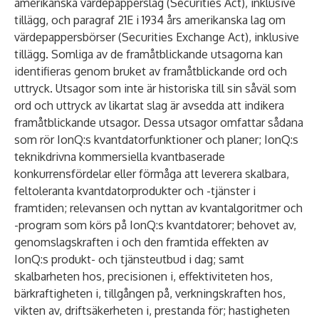
amerikanska värdepapperslag (Securities Act), inklusive
tillägg, och paragraf 21E i 1934 års amerikanska lag om
värdepappersbörser (Securities Exchange Act), inklusive
tillägg. Somliga av de framåtblickande utsagorna kan
identifieras genom bruket av framåtblickande ord och
uttryck. Utsagor som inte är historiska till sin såväl som
ord och uttryck av likartat slag är avsedda att indikera
framåtblickande utsagor. Dessa utsagor omfattar sådana
som rör IonQ:s kvantdatorfunktioner och planer; IonQ:s
teknikdrivna kommersiella kvantbaserade
konkurrensfördelar eller förmåga att leverera skalbara,
feltoleranta kvantdatorprodukter och -tjänster i
framtiden; relevansen och nyttan av kvantalgoritmer och
-program som körs på IonQ:s kvantdatorer; behovet av,
genomslagskraften i och den framtida effekten av
IonQ:s produkt- och tjänsteutbud i dag; samt
skalbarheten hos, precisionen i, effektiviteten hos,
bärkraftigheten i, tillgången på, verkningskraften hos,
vikten av, driftsäkerheten i, prestanda för; hastigheten