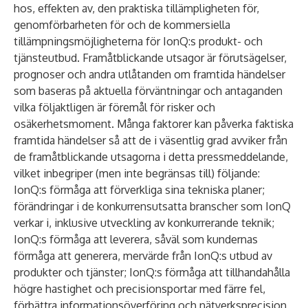
hos, effekten av, den praktiska tillämpligheten för,
genomförbarheten för och de kommersiella
tillämpningsmöjligheterna för IonQ:s produkt- och
tjänsteutbud. Framåtblickande utsagor är förutsägelser,
prognoser och andra utlåtanden om framtida händelser
som baseras på aktuella förväntningar och antaganden
vilka följaktligen är föremål för risker och
osäkerhetsmoment. Många faktorer kan påverka faktiska
framtida händelser så att de i väsentlig grad avviker från
de framåtblickande utsagorna i detta pressmeddelande,
vilket inbegriper (men inte begränsas till) följande:
IonQ:s förmåga att förverkliga sina tekniska planer;
förändringar i de konkurrensutsatta branscher som IonQ
verkar i, inklusive utveckling av konkurrerande teknik;
IonQ:s förmåga att leverera, såväl som kundernas
förmåga att generera, mervärde från IonQ:s utbud av
produkter och tjänster; IonQ:s förmåga att tillhandahålla
högre hastighet och precisionsportar med färre fel,
förbättra informationsöverföring och nätverksprecision