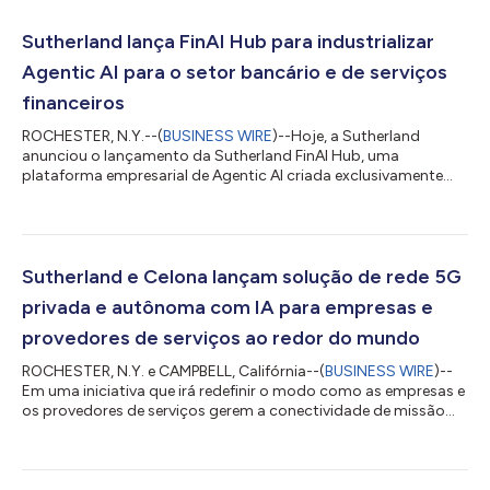
Sutherland lança FinAI Hub para industrializar
Agentic AI para o setor bancário e de serviços
financeiros
ROCHESTER, N.Y.--(
BUSINESS WIRE
)--Hoje, a Sutherland
anunciou o lançamento da Sutherland FinAI Hub, uma
plataforma empresarial de Agentic AI criada exclusivamente
para o setor bancário e de serviços financeiros. À medida que
as instituições financeiras aceleram a adoção da IA, muitas
iniciativas permanecem confinadas a projetos-piloto, sem
conseguir serem ampliadas para sistemas legados e operações
essenciais. A Sutherland FinAI Hub foi projetada para ajudar a
Sutherland e Celona lançam solução de rede 5G
preencher essa lacuna. O FinAI Hub...
privada e autônoma com IA para empresas e
provedores de serviços ao redor do mundo
ROCHESTER, N.Y. e CAMPBELL, Califórnia--(
BUSINESS WIRE
)--
Em uma iniciativa que irá redefinir o modo como as empresas e
os provedores de serviços gerem a conectividade de missão
crítica, a Sutherland, líder mundial em transformação digital e
de negócios, anunciou hoje o lançamento de uma solução de
Rede Privada 5G e Autônoma habilitada por IA, em cooperação
com a Celona, a empresa inovadora do Vale do Silício que foi