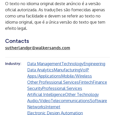
O texto no idioma original deste anúncio é a versão
oficial autorizada. As traduções são fornecidas apenas
como uma facilidade e devem se referir ao texto no
idioma original, que é a única versão do texto que tem
efeito legal.
Contacts
sutherlandpr@walkersands.com
Data Management
Technology
Engineering
Industry:
Data Analytics
Manufacturing
VoIP
Apps/Applications
Mobile/Wireless
Other Professional Services
Fintech
Finance
Security
Professional Services
Artificial Intelligence
Other Technology
Audio/Video
Telecommunications
Software
Networks
Internet
Electronic Design Automation