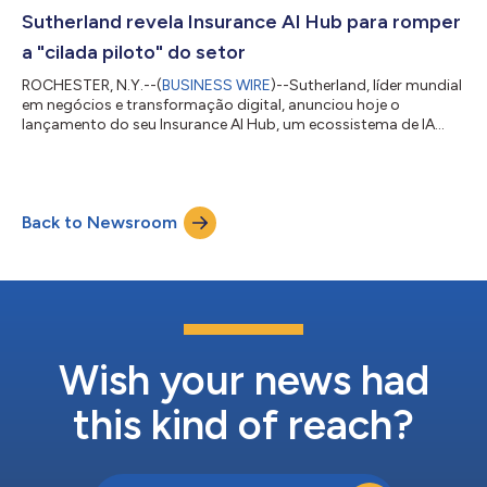
pioneira na arquitetura de LAN 5G. Esta oferta completa
Sutherland revela Insurance AI Hub para romper
integra a plataforma de...
a "cilada piloto" do setor
ROCHESTER, N.Y.--(
BUSINESS WIRE
)--Sutherland, líder mundial
em negócios e transformação digital, anunciou hoje o
lançamento do seu Insurance AI Hub, um ecossistema de IA
agêntica concebido para solucionar os desafios de escala,
conformidade e ROI que as seguradoras enfrentam ao
operacionalizar a IA. Diferentemente de plataformas de IA
generalizadas adaptadas para seguros ou ferramentas
Back to Newsroom
isoladas que raramente passam da fase de demonstração, a
solução da Sutherland é treinada em fluxos de trabalh...
Wish your news had
this kind of reach?