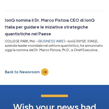
Commercialization of Regenerative Medicine (CCRM) per
accelerare lo sviluppo di terapie di nuova generazione
utilizzando tecnologie ibride quantistiche e basate sulla
quantistica e l'intelligenza artificiale. La collaborazione
comprende un impegno di investimento nelle nuove iniziative
IonQ nomina il Dr. Marco Pistoia CEO di IonQ
quantistiche-biotecnologiche di CCRM...
Italia per guidare le iniziative strategiche
quantistiche nel Paese
COLLEGE PARK, Md.--(
BUSINESS WIRE
)--IonQ (NYSE: IONQ),
azienda leader mondiale nel settore quantistico, ha annunciato
oggi la nomina del Dr. Marco Pistoia, Ph.D., a Chief Executive
Officer di IonQ Italia S.r.l., una società interamente controllata. Il
Dr. Pistoia guiderà le iniziative strategiche di IonQ in Italia,
sfruttando lo slancio dell'azienda come unico provider al
mondo di una piattaforma quantistica full-stack che
Back to Newsroom
comprende quantum computing, quantum networking,
quantum sensing e quant...
Wish your news had