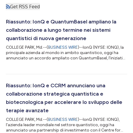
Get RSS Feed
Riassunto: IonQ e QuantumBasel ampliano la
collaborazione a lungo termine nei sistemi
quantistici di nuova generazione
COLLEGE PARK, Md.--(
BUSINESS WIRE
)--IonQ (NYSE: IONQ), la
principale azienda al mondo in ambito quantistico, oggi ha
annunciato un accordo ampliato con QuantumBasel, l'iniziativa
quantistica di uptownBasel, il campus svizzero delle
innovazioni. Il contratto esteso concede a QuantumBasel il
possesso del suo sistema esistente IonQ Forte Enterprise e
garantisce il possesso di un sistema Tempo di nuova
generazione. Questo nuovo accordo porta a oltre 60 milioni di
Riassunto: IonQ e CCRM annunciano una
dollari il valore totale della coll...
collaborazione strategica quantistica e
biotecnologica per accelerare lo sviluppo delle
terapie avanzate
COLLEGE PARK, Md.--(
BUSINESS WIRE
)--IonQ (NYSE: IONQ),
l'azienda leader mondiale nel settore quantistico, oggi ha
annunciato una partnership di investimento con il Centre for