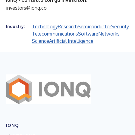
IonQ - Contatto con gli investitori:
investors@ionq.co
Technology
Research
Semiconductor
Security
Industry:
Telecommunications
Software
Networks
Science
Artificial Intelligence
IONQ