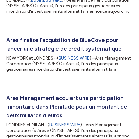
LONDRES--(
BUSINESS WIRE
)--Ares Management Corporation
(NYSE : ARES) (« Ares »), l'un des principaux gestionnaires
mondiaux d'investissements alternatifs, a annoncé aujourd'hui
le prix de son deuxième titre de créance adossé à des prêts
directs européens, Ares European Direct Lending CLO II (« EDL
CLO II »), à plus de 300 millions d'euros. Conformément à la
composition sous-jacente de son prédécesseur, EDL CLO II est
un CLO diversifié composé exclusivement de prêts directement
Ares finalise l’acquisition de BlueCove pour
émis et activement...
lancer une stratégie de crédit systématique
NEW YORK et LONDRES--(
BUSINESS WIRE
)--Ares Management
Corporation (NYSE : ARES) (« Ares »), l’un des principaux
gestionnaires mondiaux d’investissements alternatifs, a
annoncé aujourd’hui avoir finalisé l’acquisition de toutes les
actions en circulation de BlueCove Limited (« BlueCove »), un
gestionnaire systématique de titres à revenu fixe basé à
Londres. L’activité intégrée de BlueCove sera exploitée sous le
nom d’Ares Systematic Credit, la dernière stratégie en date
Ares Management acquiert une participation
d’Ares Credit Group. Ares...
minoritaire dans Plenitude pour un montant de
deux milliards d'euros
LONDRES et MILAN--(
BUSINESS WIRE
)--Ares Management
Corporation (« Ares ») (NYSE : ARES), l’un des principaux
gestionnaires mondiaux d’investissements alternatifs, annonce