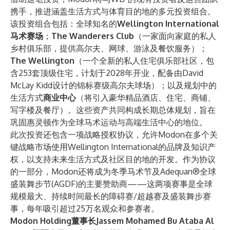
携手，推进涵盖生活方式与体育目的地的多元投资组合。
该投资组合包括：全球知名的
Wellington International
马术赛场
；
The Wanderers Club
（一家面向家庭的私人
乡村俱乐部，提供高尔夫、网球、游泳及餐饮服务）；
The Wellington
（一个全新的私人住宅俱乐部社区，包
含253套顶级住宅，计划于2028年开业，配备由David
McLay Kidd设计的锦标赛级高尔夫球场）；以及规划中的
生活方式
商业中心
（将引入豪华精品酒店、住宅、商铺、
写字楼及餐厅）。这些资产共同构成长期总体规划，旨在
巩固惠灵顿作为全球马术运动与高端生活中心的地位。
此次投资还包含一项战略授权协议，允许Modon在多个关
键战略市场使用Wellington International的品牌及知识产
权，以支持未来生活方式及社区目的地的开发。作为协议
的一部分，Modon还将成为冬季马术节及Adequan®全球
盛装舞步节(AGDF)的主要赞助商——这两项赛事是全球
规模最大、持续时间最长的障碍赛/超越赛及盛装舞步赛
事，每年吸引超过25万名观众和参赛者。
Modon Holding董事长Jassem Mohamed Bu Ataba Al