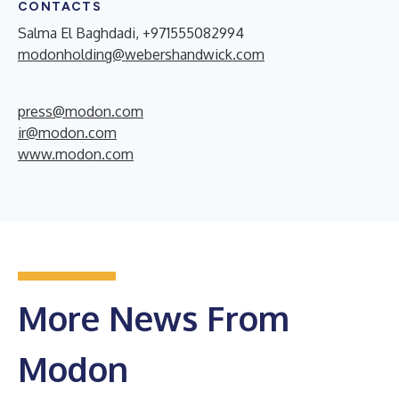
CONTACTS
Salma El Baghdadi, +971555082994
modonholding@webershandwick.com
press@modon.com
ir@modon.com
www.modon.com
More News From
Modon