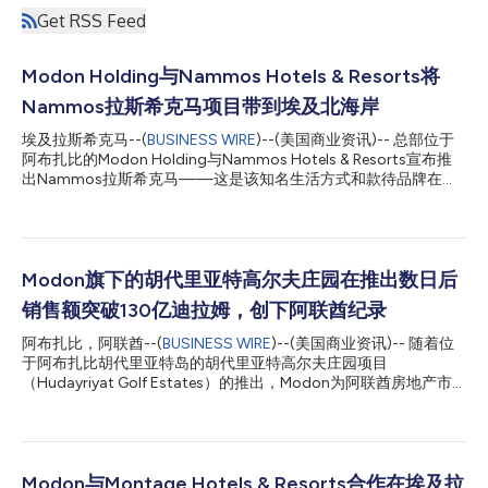
Get RSS Feed
Modon Holding与Nammos Hotels & Resorts将
Nammos拉斯希克马项目带到埃及北海岸
埃及拉斯希克马--(
BUSINESS WIRE
)--(美国商业资讯)-- 总部位于
阿布扎比的Modon Holding与Nammos Hotels & Resorts宣布推
出Nammos拉斯希克马——这是该知名生活方式和款待品牌在埃
及的首个完全一体化目的地。该项目位于瓦迪耶姆(Wadi Yemm)区
域内，将使拉斯希克马“永恒的地中海生活”承诺成为现实，融合了
Nammos住宅、Nammos度假村、Nammos村以及一系列精心策
划的全天候餐饮和康养体验，其中包括享誉全球的Nammos餐厅
和海滩俱乐部。 Nammos拉斯希克马是对当代地中海奢华生活的
Modon旗下的胡代里亚特高尔夫庄园在推出数日后
全新诠释。这一目的地既反映了埃及北海岸的自然美景，又体现了
销售额突破130亿迪拉姆，创下阿联酋纪录
Nammos所代表的精致而充满活力的生活方式。它引入了一种受
地中海精神启发的生活理念，将建筑、景观、艺术和款待服务无缝
阿布扎比，阿联酋--(
BUSINESS WIRE
)--(美国商业资讯)-- 随着位
融合为一个整体环境。 Nammos住宅将包括72套一至四居室公寓
于阿布扎比胡代里亚特岛的胡代里亚特高尔夫庄园项目
和一套顶层公寓，而Nammos度假村将提供79间客房，分为五个
（Hudayriyat Golf Estates）的推出，Modon为阿联酋房地产市
类别，从初级套房、一居室和两居室套房到总统套房和庆典套房，
场树立了新的标杆。 该项目推出仅数日，销售额便创下超过130亿
应有尽有。住户和宾客将可享用精心打造的款待、康养、零售和休
迪拉姆的纪录，成为阿联酋单个住宅项目公开发布的最高销售额纪
闲设施，在埃及北海岸新兴...
录。 该开发项目由一系列独一无二的高尔夫豪宅、别墅和联排别
墅组成，在推出短短几天后，已有1,700套住宅售出。 买家和投资
者的积极反响体现了他们对阿布扎比房地产市场以及Modon发展
Modon与Montage Hotels & Resorts合作在埃及拉