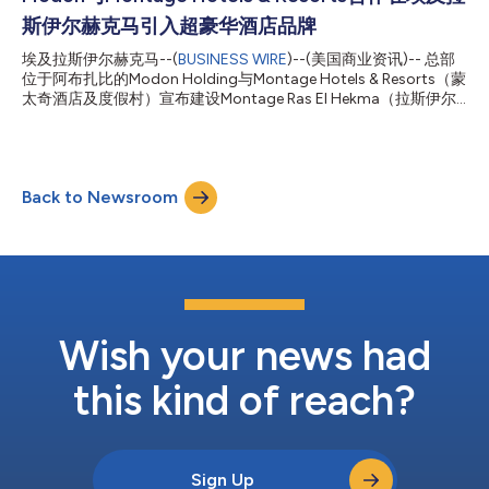
愿景的信心，同时也进一步巩固了胡代里亚特岛作为顶级生活方式
斯伊尔赫克马引入超豪华酒店品牌
目的地的地位。 这个以隐私、健康和高端生活为设计理念的封闭
式社区吸引了广泛关注，其中15%的买家为非阿联酋居民，81%为
埃及拉斯伊尔赫克马--(
BUSINESS WIRE
)--(美国商业资讯)-- 总部
Modon的新客户。受安达卢西亚风格启发的建筑、双面水景与球
位于阿布扎比的Modon Holding与Montage Hotels & Resorts（蒙
道景观，以及占地95公顷的高尔夫球场，均融入了这一适合步行
太奇酒店及度假村）宣布建设Montage Ras El Hekma（拉斯伊尔
出行的总体规划之中。一条2.3公里的绿色中轴线将各类配套设施
赫克马蒙太奇酒店），并推出首批对外开放销售的品牌住宅。该项
串联起来，包括会所、健康与健身设施、零售及休闲场所、共享办
目位于埃及地中海沿海的拉斯伊尔赫克马，将是埃及的首个
公空间和一所学校。 Modon Holding董事长Jassem Mo...
Montage度假村，以支持这座新兴城市的成长，建设全球休闲、商
务和旅游之都。 Montage Ras El Hekma将设200间客房和套房、
Back to Newsroom
96套Montage住宅，以及精选的养生和休闲设施，包括可游泳的
滨海环礁湖、拥有13间理疗室的Spa Montage水疗中心、六处餐
饮设施以及多种零售和家庭活动体验。该度假村采用大社区式体验
核心设计，还设有丰富的活动空间宽阔的室外草坪和露台，以及作
为私人住宅环境补充的业主会所。 该度假村是拉斯伊尔赫克马地
区建设的中心，旨在建设酒店式的人居环境，将私人住宅与
Montage经典的直观、低调奢华主义以及全服务式公寓生活方式相
结合，融便利、私密和慎独于一体。住宅组团坐落于错落有致的海
Wish your news had
岸环境...
this kind of reach?
Sign Up