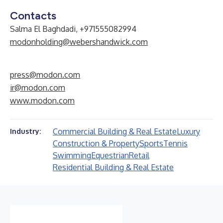
Contacts
Salma El Baghdadi, +971555082994
modonholding@webershandwick.com
press@modon.com
ir@modon.com
www.modon.com
Commercial Building & Real Estate
Luxury
Industry:
Construction & Property
Sports
Tennis
Swimming
Equestrian
Retail
Residential Building & Real Estate