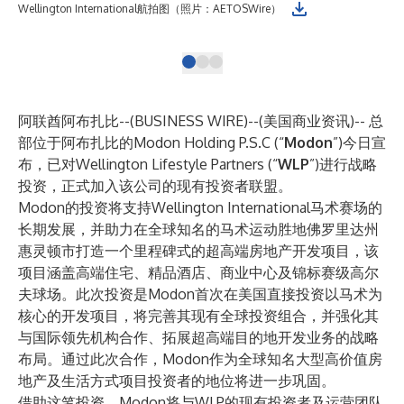
Wel
Wellington International航拍图（照片：AETOSWire）
AE
阿联酋阿布扎比--(
BUSINESS WIRE
)--
(美国商业资讯)-- 总
部位于阿布扎比的Modon Holding P.S.C (“
Modon
”)今日宣
布，已对Wellington Lifestyle Partners (“
WLP
”)进行战略
投资，正式加入该公司的现有投资者联盟。
Modon的投资将支持Wellington International马术赛场的
长期发展，并助力在全球知名的马术运动胜地佛罗里达州
惠灵顿市打造一个里程碑式的超高端房地产开发项目，该
项目涵盖高端住宅、精品酒店、商业中心及锦标赛级高尔
夫球场。此次投资是Modon首次在美国直接投资以马术为
核心的开发项目，将完善其现有全球投资组合，并强化其
与国际领先机构合作、拓展超高端目的地开发业务的战略
布局。通过此次合作，Modon作为全球知名大型高价值房
地产及生活方式项目投资者的地位将进一步巩固。
借助这笔投资，Modon将与WLP的现有投资者及运营团队