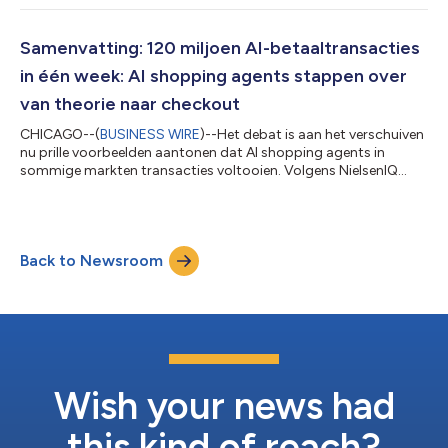
groei, innovatie en consumentengedrag hervormen. Aan de
hand van toespraken van executives, panelbesprekingen,
exclusieve marktinformatie en strategische klantengagementen
Samenvatting: 120 miljoen AI-betaaltransacties
(waaronder deelname aan de IF...
in één week: AI shopping agents stappen over
van theorie naar checkout
CHICAGO--(
BUSINESS WIRE
)--Het debat is aan het verschuiven
nu prille voorbeelden aantonen dat AI shopping agents in
sommige markten transacties voltooien. Volgens NielsenIQ
(NYSE: NIQ), een toonaangevend bedrijf gespecialiseerd in
consumenteninformatie, wijst zijn wereldwijde report The
Commerce Revolution: Where East Meets West op agentic
commerce die de overgang maakt van experimenteren naar
Back to Newsroom
dagelijkse infrastructuur. Volgens Ant Group verwerkte Alipay AI
Pay meer dan 120 miljoen transacties...
Wish your news had
this kind of reach?