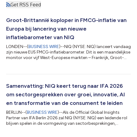
Get RSS Feed
Groot-Brittannië koploper in FMCG-inflatie van
Europa bij lancering van nieuwe
inflatiebarometer van NIQ
LONDEN--(
BUSINESS WIRE
)--NIQ (NYSE: NIQ) lanceert vandaag
zijn nieuwe EU5 FMCG-inflatiebarometer. Dit is een maandelijkse
monitor voor vijf West-Europese markten – Frankrijk, Groot-
Brittannië, Duitsland, Italië en Spanje – die bedoeld is om
retailers, fabrikanten en de media inzicht te geven in de
inflatieontwikkeling op de grootste Europese markten voor
dagelijkse boodschappen en de reactie van consumenten
daarop. Uit de eerste editie van de barometer blijkt dat de
Samenvatting: NIQ keert terug naar IFA 2026
inflatie in de Europese FMCG...
om sectorgesprekken over groei, innovatie, AI
en transformatie van de consument te leiden
BERLIJN--(
BUSINESS WIRE
)--Als de Official Global Insights
Partner van IFA Berlin 2026 zal NIQ (NYSE: NIQ) een leidende rol
blijven spelen in de vormgeving van sectorbesprekingen,
waarbij data, informatie aangestuurd door AI en menselijk
inzicht worden samengebracht om de krachten te belichten die