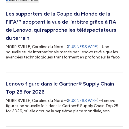
Les supporters de la Coupe du Monde de la
FIFA™ adoptent la vue de l’arbitre grâce à l’IA
de Lenovo, qui rapproche les téléspectateurs
du terrain
MORRISVILLE, Caroline du Nord--(
BUSINESS WIRE
)--Une
nouvelle étude internationale menée par Lenovo révèle que les
avancées technologiques transforment en profondeur la façon
dont les supporters vivent la Coupe du Monde de la FIFA
2026™, en leur permettant de se sentir plus proches de l’action
que jamais. Selon une enquête menée auprès de fans de
football en Australie, au Canada, en Inde, au Royaume-Uni et
aux États-Unis, 87 % d’entre eux affirment que la technologie
Lenovo figure dans le Gartner® Supply Chain
améliore leur expérience de...
Top 25 for 2026
MORRISVILLE, Caroline du Nord--(
BUSINESS WIRE
)--Lenovo
figure une nouvelle fois dans le Gartner® Supply Chain Top 25
for 2026, où elle occupe la septième place mondiale, son
meilleur classement à ce jour. Le Gartner Supply Chain Top 25
est un classement annuel réputé qui répertorie les meilleures
chaînes d’approvisionnement au monde. Pour sa 22e édition, le