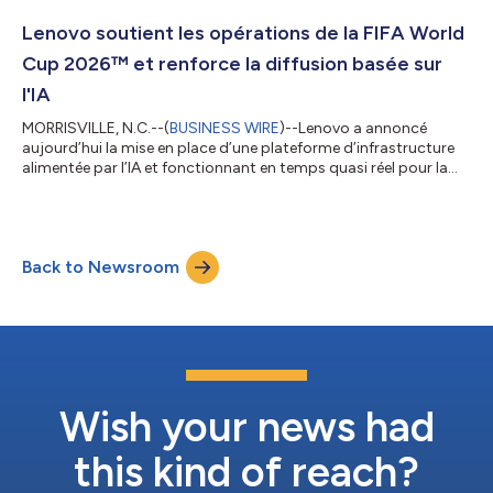
Gartner Supply Chain Top 25 identifie, met à l’honneur et
présente les exemples d’excellence en matière de gestion de la
Lenovo soutient les opérations de la FIFA World
chaîne d’approvisi...
Cup 2026™ et renforce la diffusion basée sur
l'IA
MORRISVILLE, N.C.--(
BUSINESS WIRE
)--Lenovo a annoncé
aujourd’hui la mise en place d’une plateforme d’infrastructure
alimentée par l’IA et fonctionnant en temps quasi réel pour la
FIFA World Cup 2026™. Celle-ci permettra la diffusion vidéo
IPTV (télévision par protocole Internet) à très faible latence, en
complément des diffusions traditionnelles par câble et par
satellite, ainsi que la diffusion intelligente de contenus et la prise
Back to Newsroom
de décisions stratégiques à l’échelle de l’écosystème et des op...
Wish your news had
this kind of reach?