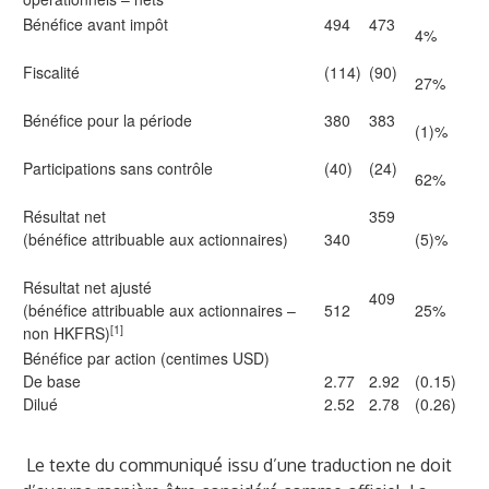
Bénéfice avant impôt
494
473
4%
Fiscalité
(114)
(90)
27%
Bénéfice pour la période
380
383
(1)%
Participations sans contrôle
(40)
(24)
62%
Résultat net
359
(bénéfice attribuable aux actionnaires)
340
(5)%
Résultat net ajusté
409
(bénéfice attribuable aux actionnaires –
512
25%
[1]
non HKFRS)
Bénéfice par action (centimes USD)
De base
2.77
2.92
(0.15)
Dilué
2.52
2.78
(0.26)
Le texte du communiqué issu d’une traduction ne doit