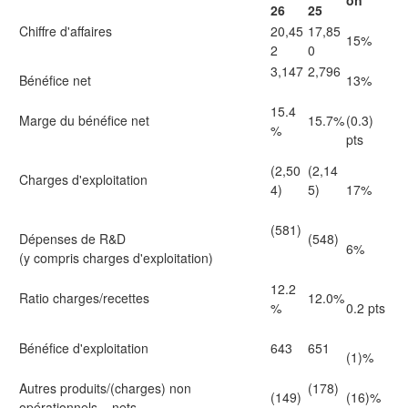
on
26
25
Chiffre d'affaires
20,45
17,85
15%
2
0
3,147
2,796
Bénéfice net
13%
15.4
Marge du bénéfice net
15.7%
(0.3)
%
pts
(2,50
(2,14
Charges d'exploitation
4)
5)
17%
(581)
Dépenses de R&D
(548)
6%
(y compris charges d'exploitation)
12.2
Ratio charges/recettes
12.0%
%
0.2 pts
Bénéfice d'exploitation
643
651
(1)%
Autres produits/(charges) non
(178)
(149)
(16)%
opérationnels – nets