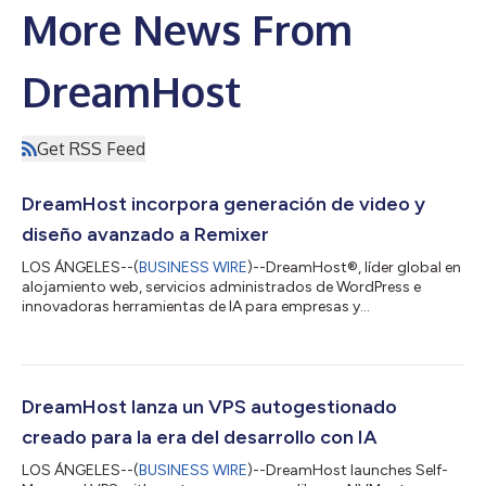
More News From
DreamHost
Get RSS Feed
DreamHost incorpora generación de video y
diseño avanzado a Remixer
LOS ÁNGELES--(
BUSINESS WIRE
)--DreamHost®, líder global en
alojamiento web, servicios administrados de WordPress e
innovadoras herramientas de IA para empresas y
desarrolladores, presentó hoy la nueva versión de Remixer, su
creador conversacional de sitios web y aplicaciones con IA, que
ahora incorpora generación de video mediante IA, generación
de imágenes mejorada y un nuevo sistema de diseño basado en
las preferencias de cada cliente, todo desde la misma ventana
DreamHost lanza un VPS autogestionado
de chat. La principal novedad...
creado para la era del desarrollo con IA
LOS ÁNGELES--(
BUSINESS WIRE
)--DreamHost launches Self-