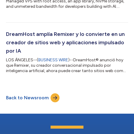
Managed VPS with root access, an app library, NVMe storage,
and unmetered bandwidth for developers building with AI....
DreamHost amplía Remixer y lo convierte en un
creador de sitios web y aplicaciones impulsado
por IA
LOS ÁNGELES--(
BUSINESS WIRE
)--DreamHost® anunció hoy
que Remixer, su creador conversacional impulsado por
inteligencia artificial, ahora puede crear tanto sitios web como
aplicaciones completas (full-stack) a partir de descripciones en
lenguaje natural, sin necesidad de escribir una sola línea de
código. Remixer está diseñado tanto para propietarios de
pequeñas empresas como para desarrolladores. Cualquier
Back to Newsroom
persona que pueda describir lo que necesita en lenguaje sencillo
puede crear con Remixer,...