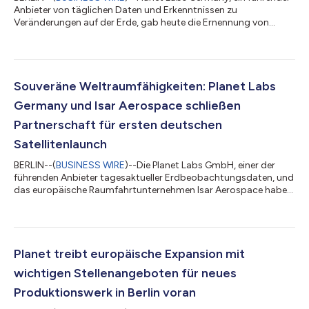
Anbieter von täglichen Daten und Erkenntnissen zu
Veränderungen auf der Erde, gab heute die Ernennung von
Wolfgang Schmidt, ehemaliger Bundesminister für
Sonderaufgaben und Leiter des Bundeskanzleramts, zum
Mitglied seines europäischen Beirats bekannt. Er tritt dem Beirat
zu einem entscheidenden Zeitpunkt bei, da Planet seine Präsenz
in Europa ausbaut und Pläne für eine neue
Souveräne Weltraumfähigkeiten: Planet Labs
Satellitenfertigungsanlage in Berlin vorantreibt, was die wac...
Germany und Isar Aerospace schließen
Partnerschaft für ersten deutschen
Satellitenlaunch
BERLIN--(
BUSINESS WIRE
)--Die Planet Labs GmbH, einer der
führenden Anbieter tagesaktueller Erdbeobachtungsdaten, und
das europäische Raumfahrtunternehmen Isar Aerospace haben
eine strategische Launch-Partnerschaft geschlossen. Im
Rahmen des Startvertrags wird Isar Aerospace einen der
hochauflösenden Pelican-Satelliten von Planet in den Orbit
transportieren. Weitere gemeinsame Missionen sind bereits in
Planung. Der Satellit soll frühstens Ende 2026 mit der
Planet treibt europäische Expansion mit
Spectrum-Trägerrakete von Isar Aerospac...
wichtigen Stellenangeboten für neues
Produktionswerk in Berlin voran