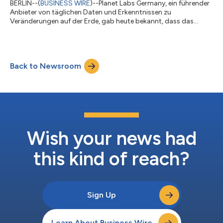
BERLIN--(
BUSINESS WIRE
)--Planet Labs Germany, ein führender
Anbieter von täglichen Daten und Erkenntnissen zu
Veränderungen auf der Erde, gab heute bekannt, dass das
Unternehmen mit der Rekrutierung hochqualifizierter deutscher
Fachkräfte begonnen hat, um sein künftiges
Satellitenproduktionswerk in Berlin in Betrieb zu nehmen. Diese
Rekrutierungsphase markiert einen wichtigen Meilenstein in der
Back to Newsroom
strategischen Expansion von Planet im Bereich der
europäischen Fertigung. Planet baut und betreibt di...
Wish your news had
this kind of reach?
Sign Up
Learn About Business Wire