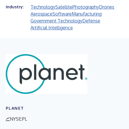
Technology
Satellite
Photography
Drones
Industry:
Aerospace
Software
Manufacturing
Government Technology
Defense
Artificial Intelligence
PLANET
NYSE:PL