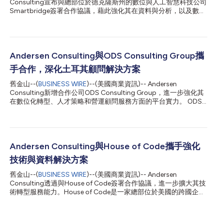
Consulting宣布與總部位於德克薩斯州的數位與人工智慧科技公司
Smartbridge簽署合作協議，藉此強化其在資料與分析，以及數位
轉型服務方面的能力。 Smartbridge成立於2003年，透過數位創
新、人工智慧、資料與分析，以及應用程式現代化服務，協助企業
加速數位轉型並實現營運現代化。公司客戶涵蓋石油與天然氣、醫
療科技及餐飲業等領域，透過整合諮詢與技術服務，助力企業實現
轉型與成長。Smartbridge利用與頂尖技術供應商的策略性合作，
Andersen Consulting與ODS Consulting Group攜
協助企業整合資料、完善決策，並加速實現商業成果。 「當今企
手合作，深化土耳其顧問解決方案
業正致力於加速數位與人工智慧轉型，並尋求將創新轉化為可量化
商業價值的實用方法。」Smartbridge執行長Sri Raju表示，「我
舊金山--(
BUSINESS WIRE
)--(美國商業資訊)-- Andersen
們的團隊致力於協助客戶加速現代化，並建立向其客戶提供卓越體
Consulting新增合作公司ODS Consulting Group，進一步強化其
驗，並為股東創造財務成長所需的能力。透過與Andersen
在數位化轉型、人才策略和營運顧問服務方面的平台實力。 ODS
Consulting合作，我們拓展並深化了自身能力，使Smartbridge能
Consulting Group成立於2008年，總部位於土耳其，為尋求在土
為具備全球營運能力的客戶提供整合式的端對端服務。」
耳其及國際市場獲得成長、人才和投資機會的企業提供顧問服務。
「Smartbridge一...
該公司透過國際業務發展與出口顧問、招募與人才管理解決方案以
及投資顧問服務來支援客戶，協助企業擴大業務營運、開拓新市
場、吸引優秀人才，並駕馭土耳其的商業環境。憑藉跨領域的方法
Andersen Consulting與House of Code攜手強化
和深厚的本地專長，ODS提供量身打造的策略，推動永續成長和長
技術與資料解決方案
期價值創造。 ODS Consulting Group共同創辦人Onur Seçkin表
示：「自成立以來，我們一直專注於透過策略洞察與務實執行相結
舊金山--(
BUSINESS WIRE
)--(美國商業資訊)-- Andersen
合的方式，協助企業實現永續成長。與Andersen Consulting的合
Consulting透過與House of Code簽署合作協議，進一步擴大其技
作使我們能夠擴大能力，在技術、人才和全球擴張方面為客戶提供
術轉型服務能力。House of Code是一家總部位於美國的跨國企
更具綜合性的解決方案。」 Andersen全球董事長兼執行長Mark L.
業，專注於資料驅動的平台、自動化和代理式AI解決方案。 House
Vorsatz表示：「正在經歷轉型的企業需要的...
of Code成立於2001年，致力於為能源交易與金融服務領域開發軟