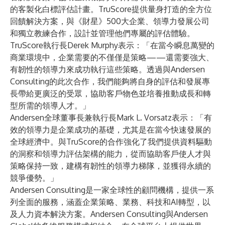
的客製化白標評估計畫。TruScore提供量身打造的全方位
回饋解決方案，與《財星》500大企業、領導力發展公司
和獨立教練合作，設計並管理他們專屬的評估體驗。
TruScore執行長Derek Murphy表示：「在當今瞬息萬變的
商業環境中，企業需要的不僅僅是策略——還需要強大、
有韌性的領導力來成功執行這些策略。透過與Andersen
Consulting的此次合作，我們能夠將自身的評估和發展專
長帶給更廣泛的受眾，協助客戶物色並培養推動成長和轉
型所需的領導人才。」
Andersen全球董事長兼執行長Mark L. Vorsatz表示：「有
效的領導力是企業成功的基礎，尤其是在當今快速發展的
全球經濟中。與TruScore的合作強化了我們提供資料驅動
的洞察和領導力評估架構的能力，從而協助客戶使人才與
策略保持一致，建構有韌性的領導力梯隊，並獲得永續的
競爭優勢。」
Andersen Consulting
是一家全球性的顧問機構，提供一系
列全面的服務，涵蓋企業策略、業務、科技和AI轉型，以
及人力資本解決方案。Andersen Consulting與
Andersen