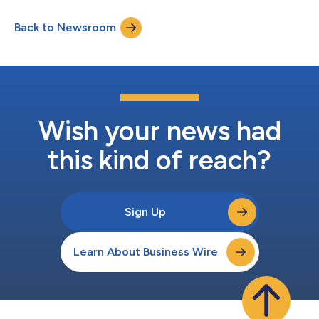
體解決方案並提供顧問服務，客戶涵蓋避險基金、私募股權公司和
公用事業公司。該公司在能源交易與風險管理方面擁有深厚的專業
Back to Newsroom
知識，能夠為企業提供系統實施、業務轉型、資料自動化和AI驅動
的工作流程現代化等方面的支援。其專有的整合式法規遵循企業平
台(EPIC)能夠簡化資料管理、實現報告流程自動化、提升跨企業系
統的營運透明度，並為建構智慧代理式工作流程奠定基礎。 House
of Code執行長Neil Shah表示：「我們在因應每一項挑戰時，都專
注於清晰度、效率和可衡量的成果。透過此次合作，我們不僅能夠
擴大規模、更好地服務於大中型企業，同時還能繼續發展和強化自
身能力。」 Andersen全球董事長兼執行長Mark L. Vorsatz表...
Wish your news had
this kind of reach?
Sign Up
Learn About Business Wire