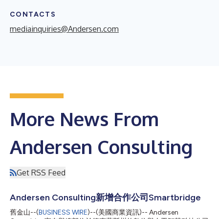
CONTACTS
mediainquiries@Andersen.com
More News From
Andersen Consulting
Get RSS Feed
Andersen Consulting新增合作公司Smartbridge
舊金山--(
BUSINESS WIRE
)--(美國商業資訊)-- Andersen