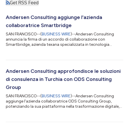
Get RSS Feed
Andersen Consulting aggiunge l'azienda
collaboratrice Smartbridge
SAN FRANCISCO--(
BUSINESS WIRE
)--Andersen Consulting
annuncia la firma di un accordo di collaborazione con
Smartbridge, azienda texana specializzata in tecnologia
digitale e intelligenza artificiale, potenziando così le sue
competenze in materia di dati e analisi, oltre a servizi di
trasformazione digitale. Fondata nel 2003, Smartbridge aiuta
le organizzazioni ad accelerare la propria trasformazione
digitale e modernizzare le operazioni attraverso servizi di
Andersen Consulting approfondisce le soluzioni
innovazione digitale, AI, dati e anal...
di consulenza in Turchia con ODS Consulting
Group
SAN FRANCISCO--(
BUSINESS WIRE
)--Andersen Consulting
aggiunge l'azienda collaboratrice ODS Consulting Group,
potenziando la sua piattaforma nella trasformazione digitale,
nella strategia per la gestione dei talenti e nei servizi di
consulenza operativa. Fondato nel 2008 e con sede in Turchia,
ODS Consulting Group offre servizi di consulenza alle
organizzazioni alla ricerca di espansione, talenti e opportunità