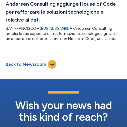
di investimento in Turchia e nei mercati internazionali. Lo studio
Andersen Consulting aggiunge House of Code
supporta i clienti a...
per rafforzare le soluzioni tecnologiche e
relative ai dati
SAN FRANCISCO--(
BUSINESS WIRE
)--Andersen Consulting
amplia le sue capacità di trasformazione tecnologica grazie a
un accordo di collaborazione con House of Code, un'azienda
globale con sede negli Stati Uniti, specializzata in piattaforme
basate sui dati, automazione e soluzioni agentiche. Fondata nel
2001, House of Code sviluppa soluzioni software e fornisce
servizi di consulenza per i settori del trading energetico e dei
Back to Newsroom
servizi finanziari, con clienti che comprendono hedge fund,
società di pr...
Wish your news had
this kind of reach?