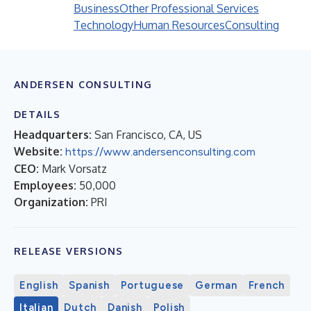
Business
Other Professional Services
Technology
Human Resources
Consulting
ANDERSEN CONSULTING
DETAILS
Headquarters:
San Francisco, CA, US
Website:
https://www.andersenconsulting.com
CEO:
Mark Vorsatz
Employees:
50,000
Organization:
PRI
RELEASE VERSIONS
English
Spanish
Portuguese
German
French
Italian
Dutch
Danish
Polish