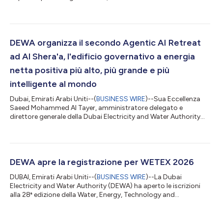
di "DEWA International", una controllata interamente
indipendente della Dubai Electricity and Water Authority
(DEWA). La società mira a sviluppare progetti nel settore
dell'energia convenzionale e pulita in tutto il mondo e a
esportare il modello di successo di Dubai in materia di
DEWA organizza il secondo Agentic AI Retreat
infrastrutture energetiche e idric...
ad Al Shera'a, l'edificio governativo a energia
netta positiva più alto, più grande e più
intelligente al mondo
Dubai, Emirati Arabi Uniti--(
BUSINESS WIRE
)--Sua Eccellenza
Saeed Mohammed Al Tayer, amministratore delegato e
direttore generale della Dubai Electricity and Water Authority
(DEWA), ha sottolineato che DEWA impiega le più recenti
tecnologie di Agentic AI, in linea con la visione di rafforzare il suo
ruolo di leader e consolidare la posizione di Dubai come città
del futuro. Egli ha fatto queste osservazioni durante l'Agentic AI
Executive Retreat, che la DEWA ha organizzato ad Al Shera'a, la
DEWA apre la registrazione per WETEX 2026
sua...
DUBAI, Emirati Arabi Uniti--(
BUSINESS WIRE
)--La Dubai
Electricity and Water Authority (DEWA) ha aperto le iscrizioni
alla 28ª edizione della Water, Energy, Technology and
Environment Exhibition (WETEX), che si terrà dal 20 al 22
ottobre 2026 presso il Dubai World Trade Centre. Una delle