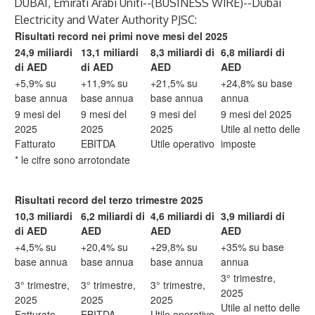
DUBAI, Emirati Arabi Uniti--(
BUSINESS WIRE
)--
Dubai
Electricity and Water Authority PJSC:
Risultati record nei primi nove mesi del 2025
24,9 miliardi
13,1 miliardi
8,3 miliardi di
6,8 miliardi di
di AED
di AED
AED
AED
+5,9% su
+11,9% su
+21,5% su
+24,8% su base
base annua
base annua
base annua
annua
9 mesi del
9 mesi del
9 mesi del
9 mesi del 2025
2025
2025
2025
Utile al netto delle
Fatturato
EBITDA
Utile operativo
imposte
* le cifre sono arrotondate
Risultati record del terzo trimestre 2025
10,3 miliardi
6,2 miliardi di
4,6 miliardi di
3,9 miliardi di
di AED
AED
AED
AED
+4,5% su
+20,4% su
+29,8% su
+35% su base
base annua
base annua
base annua
annua
3° trimestre,
3° trimestre,
3° trimestre,
3° trimestre,
2025
2025
2025
2025
Utile al netto delle
Fatturato
EBITDA
Utile operativo