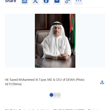
Share
HE Saeed Mohammed Al Tayer, MD & CEO of DEWA (Photo:
DEW
AETOSWire)