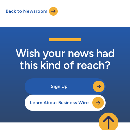
principali fiere specializzate del suo genere al mondo e la più
grande della regione, WETEX è organizzata dalla DEWA sotto la
Back to Newsroom
guida di Sua Altezza lo Sceicco Mohammed bin Rashid Al
Maktoum, Vicepresidente e Prim...
Wish your news had
this kind of reach?
Sign Up
Learn About Business Wire