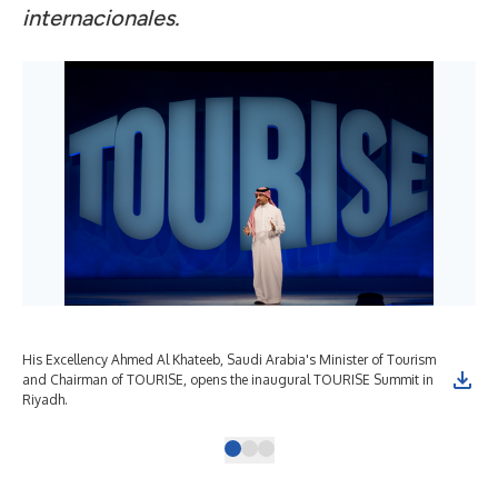
internacionales.
His Excellency Ahmed Al Khateeb, Saudi Arabia's Minister of Tourism
His
and Chairman of TOURISE, opens the inaugural TOURISE Summit in
and
Riyadh.
Riy