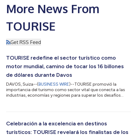
More News From
TOURISE
Get RSS Feed
TOURISE redefine el sector turístico como
motor mundial, camino de tocar los 16 billones
de dólares durante Davos
DAVOS, Suiza--(
BUSINESS WIRE
)--TOURISE promovió la
importancia del turismo como sector vital que conecta a las
industrias, economías y regiones para superar los desafíos
mundiales comunes en la Reunión Anual del Foro Económico
Mundial en Davos. TOURISE insistió en la necesidad de que el
turismo, un sector que suele pasarse por alto por considerarlo
una industria aislada, sea reconocido como un sector
estratégico, que aporta uno de cada diez dólares al PBI mundial
Celebración a la excelencia en destinos
y potencia todas las industrias...
turísticos: TOURISE revelará los finalistas de los