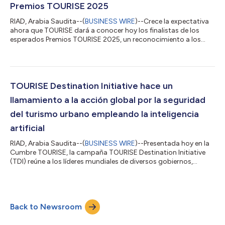
Premios TOURISE 2025
RIAD, Arabia Saudita--(
BUSINESS WIRE
)--Crece la expectativa
ahora que TOURISE dará a conocer hoy los finalistas de los
esperados Premios TOURISE 2025, un reconocimiento a los
principales destinos turísticos del mundo que están
redefiniendo el mismísimo concepto de exploración. Se
seleccionaron doce destinos como finalistas en los Premios
TOURISE de este año, que serán los que establezcan las pautas
del futuro del turismo. Todos ellos representan lugares del
TOURISE Destination Initiative hace un
mundo que no solo están cambiando las...
llamamiento a la acción global por la seguridad
del turismo urbano empleando la inteligencia
artificial
RIAD, Arabia Saudita--(
BUSINESS WIRE
)--Presentada hoy en la
Cumbre TOURISE, la campaña TOURISE Destination Initiative
(TDI) reúne a los líderes mundiales de diversos gobiernos,
organizaciones internacionales, el mundo académico y el
sector privado con el fin de transformar los destinos turísticos
en laboratorios vivos de innovación turística. Guiada por su
Declaración de principios, la TDI promueve la seguridad, la
Back to Newsroom
gestión ambiental, la preservación cultural y el desarrollo en
torno a la comuni...