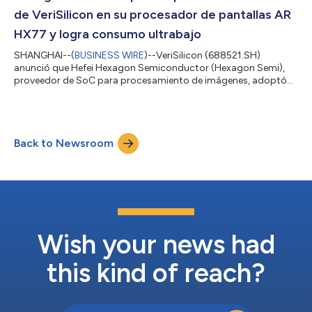
consumo y multimedia. VeriSilicon lanzó V...
de VeriSilicon en su procesador de pantallas AR
HX77 y logra consumo ultrabajo
SHANGHAI--(
BUSINESS WIRE
)--VeriSilicon (688521.SH)
anunció que Hefei Hexagon Semiconductor (Hexagon Semi),
proveedor de SoC para procesamiento de imágenes, adoptó
su portafolio de IP probado en la serie de SoC de alto
rendimiento HX77. Las IP incorporadas incluyen la GPU
GCNanoUltraV 2.5D, la DW100 DeWarp Processing IP y la
DC9200Nano Display Processing IP. El SoC ya completó su
Back to Newsroom
primer prototipo de silicio, alcanzando un éxito total en esta
primera fabricación. La serie HX77 es un SoC de proces...
Wish your news had
this kind of reach?