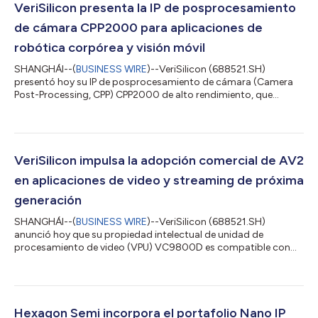
VeriSilicon presenta la IP de posprocesamiento
de cámara CPP2000 para aplicaciones de
robótica corpórea y visión móvil
SHANGHÁI--(
BUSINESS WIRE
)--VeriSilicon (688521.SH)
presentó hoy su IP de posprocesamiento de cámara (Camera
Post-Processing, CPP) CPP2000 de alto rendimiento, que
amplía sus soluciones de procesamiento de señales de imagen
(Image Signal Processing, ISP) mediante capacidades
avanzadas de posprocesamiento. Al mejorar la calidad visual y
la percepción en entornos de captura móvil, CPP2000 ofrece
un rendimiento más fiable para robots, drones y otras
VeriSilicon impulsa la adopción comercial de AV2
aplicaciones de visión móvil. CPP2000 integra múl...
en aplicaciones de video y streaming de próxima
generación
SHANGHÁI--(
BUSINESS WIRE
)--VeriSilicon (688521.SH)
anunció hoy que su propiedad intelectual de unidad de
procesamiento de video (VPU) VC9800D es compatible con
decodificación AV2, lo que amplía aún más la cartera de
códecs de video avanzados de la empresa para aplicaciones de
video y streaming de próxima generación. VC9800D permite la
implementación flexible de tecnologías de video de próxima
generación en una amplia gama de dispositivos inteligentes de
Hexagon Semi incorpora el portafolio Nano IP