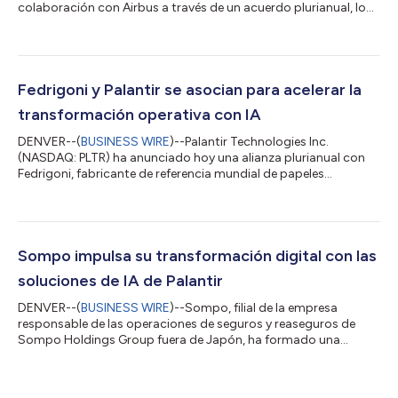
colaboración con Airbus a través de un acuerdo plurianual, lo
que confirma una relación que ha impulsado la innovación en el
sector aeroespacial durante más de una década. En el marco
de este contrato renovado, Airbus seguirá utilizando Skywise, la
plataforma de datos abiertos de aviación de Palantir. La
plataforma Skywise mejora los diseños de aeronaves y equipos
Fedrigoni y Palantir se asocian para acelerar la
para hacer posible una...
transformación operativa con IA
DENVER--(
BUSINESS WIRE
)--Palantir Technologies Inc.
(NASDAQ: PLTR) ha anunciado hoy una alianza plurianual con
Fedrigoni, fabricante de referencia mundial de papeles
especiales para embalaje y otras aplicaciones creativas,
etiquetas autoadhesivas, soportes gráficos para
comunicación visual e identificación por radiofrecuencia. Esta
asociación estratégica tiene como objetivo acelerar la
transformación digital de Fedrigoni al aprovechar las
Sompo impulsa su transformación digital con las
capacidades avanzadas de IA y las soluciones innovadoras...
soluciones de IA de Palantir
DENVER--(
BUSINESS WIRE
)--Sompo, filial de la empresa
responsable de las operaciones de seguros y reaseguros de
Sompo Holdings Group fuera de Japón, ha formado una
alianza con Palantir Technologies Inc. (NYSE: PLTR), proveedor
líder de sistemas de Inteligencia Artificial (IA) para la empresa
moderna. Una iniciativa que tiene previsto invertir durante los