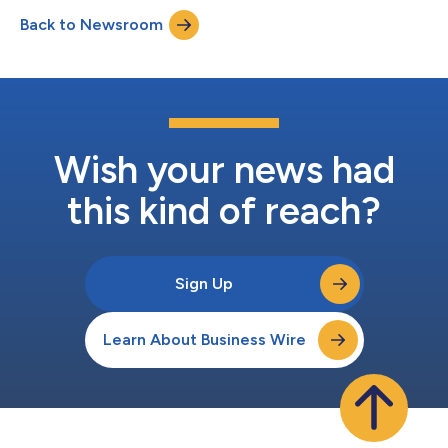
próximos tres años en una solución de integración de datos e
Back to Newsroom
IA para impulsar la transformación digital en la aseguradora,
que se encuentra ent...
Wish your news had
this kind of reach?
Sign Up
Learn About Business Wire