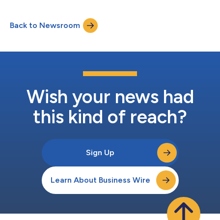
comunicación visual e identificación por radiofrecuencia. Esta
asociación estratégica tiene como objetivo acelerar la
Back to Newsroom
transformación digital de Fedrigoni al aprovechar las
capacidades avanzadas de IA y las soluciones innovadoras...
Wish your news had
this kind of reach?
Sign Up
Learn About Business Wire