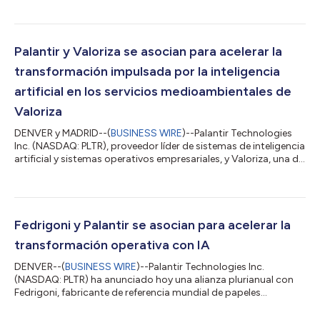
sector aeroespacial durante más de una década. En el marco
de este contrato renovado, Airbus seguirá utilizando Skywise, la
plataforma de datos abiertos de aviación de Palantir. La
plataforma Skywise mejora los diseños de aeronaves y equipos
Palantir y Valoriza se asocian para acelerar la
para hacer posible una...
transformación impulsada por la inteligencia
artificial en los servicios medioambientales de
Valoriza
DENVER y MADRID--(
BUSINESS WIRE
)--Palantir Technologies
Inc. (NASDAQ: PLTR), proveedor líder de sistemas de inteligencia
artificial y sistemas operativos empresariales, y Valoriza, una de
las principales empresas de servicios medioambientales de
España, acaban de anunciar una alianza que permitirá a
Valoriza impulsar sus operaciones avanzadas de gestión de
residuos y servicios urbanos mediante el software AIP de
Palantir. Valoriza se encuentra a la vanguardia de la gestión
Fedrigoni y Palantir se asocian para acelerar la
medioambiental urbana...
transformación operativa con IA
DENVER--(
BUSINESS WIRE
)--Palantir Technologies Inc.
(NASDAQ: PLTR) ha anunciado hoy una alianza plurianual con
Fedrigoni, fabricante de referencia mundial de papeles
especiales para embalaje y otras aplicaciones creativas,
etiquetas autoadhesivas, soportes gráficos para