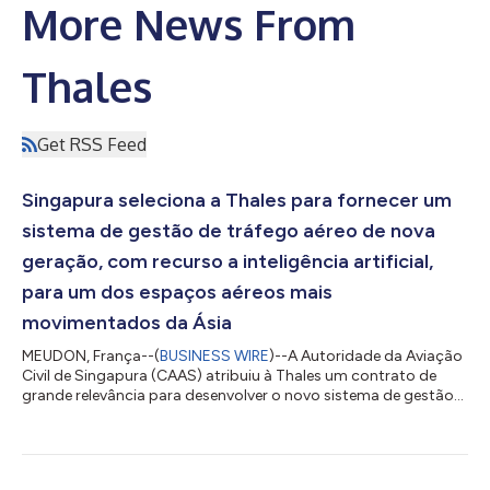
More News From
Thales
Get RSS Feed
Singapura seleciona a Thales para fornecer um
sistema de gestão de tráfego aéreo de nova
geração, com recurso a inteligência artificial,
para um dos espaços aéreos mais
movimentados da Ásia
MEUDON, França--(
BUSINESS WIRE
)--A Autoridade da Aviação
Civil de Singapura (CAAS) atribuiu à Thales um contrato de
grande relevância para desenvolver o novo sistema de gestão
de tráfego aéreo NexGen ATMS, bem como radares de controlo
de tráfego aéreo. Este contrato representa um passo decisivo
para um ecossistema de aviação mais eficiente, seguro e
sustentável. O NexGen ATMS substituirá o atual sistema