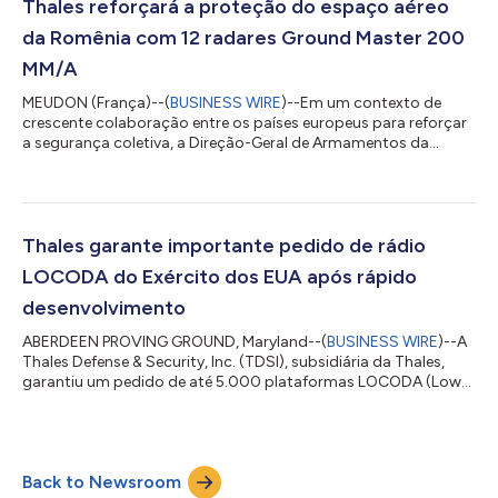
LORADS III pela solução TopSky – ATC One da Thales. O projeto
Thales reforçará a proteção do espaço aéreo
abrange também a transferência...
da Romênia com 12 radares Ground Master 200
MM/A
MEUDON (França)--(
BUSINESS WIRE
)--Em um contexto de
crescente colaboração entre os países europeus para reforçar
a segurança coletiva, a Direção-Geral de Armamentos da
Romênia acaba de assinar um acordo histórico com a
Direction Générale de l’Armement (DGA), da França, para
adquirir 12 radares Thales Ground Master 200 Multi-Mission All-
in-one (GM200 MM/A). O acordo entre governos, financiado
pelo programa SAFE da União Europeia, evidencia o elevado
Thales garante importante pedido de rádio
nível da parceria entre a França e a Romênia....
LOCODA do Exército dos EUA após rápido
desenvolvimento
ABERDEEN PROVING GROUND, Maryland--(
BUSINESS WIRE
)--A
Thales Defense & Security, Inc. (TDSI), subsidiária da Thales,
garantiu um pedido de até 5.000 plataformas LOCODA (Low
Cost Data Architecture) Radio Adaptable Transport (RAT). A
solução RAT da Thales, concebida, desenvolvida e pronta para
uso em campo em menos de quatro meses, moderniza as
comunicações de voz e dados e se integra facilmente aos
Back to Newsroom
suportes de rádio em todas as plataformas de veículos atuais e