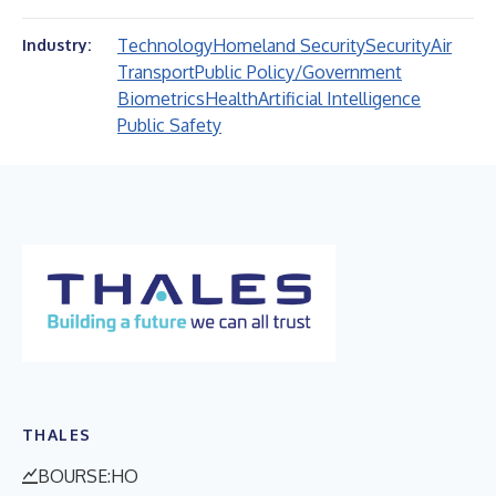
Technology
Homeland Security
Security
Air
Industry:
Transport
Public Policy/Government
Biometrics
Health
Artificial Intelligence
Public Safety
THALES
BOURSE:HO