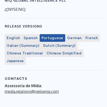
NIQ GLOBAL INTELLIGENCE PLC
NYSE:NIQ
RELEASE VERSIONS
English
Spanish
Portuguese
German
French
Italian (Summary)
Dutch (Summary)
Chinese Traditional
Chinese Simplified
Japanese
CONTACTS
Assessoria de Mídia:
media.relations@nielseniq.com