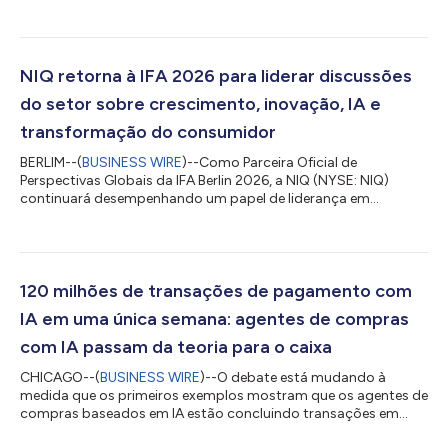
programa de adesão à ConnectAI. O anúncio segue o
lançamento realizado pela NIQ do programa com cinco
organizações globais nas áreas de cuidado pessoal, cuidado
com animais de estimação, beleza e bebidas, havendo
anúncios de mais clientes e estudos de caso esperados à
NIQ retorna à IFA 2026 para liderar discussões
medida que os engajamentos evoluem. Através da ConnectAI,...
do setor sobre crescimento, inovação, IA e
transformação do consumidor
BERLIM--(
BUSINESS WIRE
)--Como Parceira Oficial de
Perspectivas Globais da IFA Berlin 2026, a NIQ (NYSE: NIQ)
continuará desempenhando um papel de liderança em
conduzir os debates do setor, ao unir dados, inteligência
impulsionada por IA e conhecimentos humanos para esclarecer
as forças que remodelam o crescimento, a inovação e o
comportamento do consumidor. Mediante apresentações de
executivos, mesas redondas, inteligência de mercado exclusiva
120 milhões de transações de pagamento com
e interações estratégicas com clientes (incluindo a...
IA em uma única semana: agentes de compras
com IA passam da teoria para o caixa
CHICAGO--(
BUSINESS WIRE
)--O debate está mudando à
medida que os primeiros exemplos mostram que os agentes de
compras baseados em IA estão concluindo transações em
alguns mercados. Segundo a NielsenIQ (NYSE: NIQ), empresa