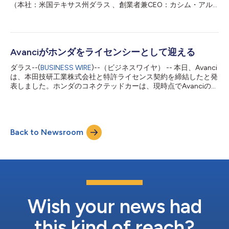
ライセンサー、および今後参加するライセンサーの5G、4G、
（本社：米国テキサス州ダラス 、創業者兼CEO：カシム・アル
3G、2Gの標準必須特許のライセンスを取得することになりま
ファラヒ）は本日、次世代コネクテッドカーで使用されるセルラ
す。 アバンシ韓国のシニアバイスプレジデントであるホシク・
ー技術のライセンスを簡易化する5Gコネクテッドカー向けプロ
ジャン（Hosik Jang）...
グラムの開始を発表しました。 アバンシの創業者兼CEOである
カシム・アルファラヒ（Kasim Alfalahi）は、次のように述べて
います。 「アバンシは、テクノロジーの共有方法を変革すると
Avanciがホンダをライセンシーとして迎える
いうビジョンのもと設立されました。 当社は、世界中の何千も
ダラス--(
BUSINESS WIRE
)--（ビジネスワイヤ） -- 本日、Avanci
の発明家の功績が認められ、報われることを保証します。 また
は、本田技研工業株式会社と特許ライセンス契約を締結したと発
同時に、企業は、テクノロジーへのアクセスを簡易化すること
表しました。ホンダのコネクテッドカーは、現時点でAvanciの自
で、世界中の人々の生活を日々向上させる素晴らしい新製品を開
動車ライセンスプログラムに参加している51のライセンサーと、
発することができます。」 本プログラムは、5G、4G、3G、2G
今後参加する他のライセンサーの2G／3G／4G必須特許のライセ
接続に不可欠な特許技術を対象としており、これには、車両が他
ンスを受けることができるようになりました。 Avanciの創業者
の車両、自転車、歩行者、交通インフラと直接通信することを可
で最高経営責任者（CEO）のカシム・アルファラヒは、次のよう
能にするC-V2X（セルラーV2X・自動車とあらゆるモノを繋げる
Back to Newsroom
に述べています。「夢の力を原動力とする企業である本田技研工
無線通信技術）も含ま...
業株式会社をAvanciに迎えることができ、大変うれしく思いま
す。」 Avanciは、自動車のライフサイクルの中で一度だけ低価
格の固定料金を支払うことで、多くの異なる特許権者の知的財産
を単一の取引でライセンスできるようにし、それによって企業が
技術を共有する方法を変革してきました。Avanciは、技術共有の
プロセスを合理化することで、自動車メーカーへコネクテッドカ
ーに必要な無線技術へのアクセスを効率的かつ透明性の高い方法
Wish your news had
で提供します。参加自動車ブランドは80を超え、世界の道路を
走る...
this kind of reach?