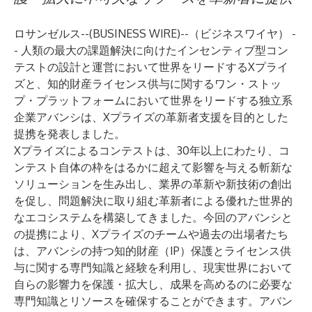
ロサンゼルス--(
BUSINESS WIRE
)--
（ビジネスワイヤ） -
- 人類の最大の課題解決に向けたインセンティブ型コン
テストの設計と運営において世界をリードするXプライ
ズと、知的財産ライセンス供与に関するワン・ストッ
プ・プラットフォームにおいて世界をリードする独立系
企業アバンシは、Xプライズの革新者支援を目的とした
提携を発表しました。
Xプライズによるコンテストは、30年以上にわたり、コ
ンテスト自体の枠をはるかに超えて影響を与える斬新な
ソリューションを生み出し、業界の革新や新技術の創出
を促し、問題解決に取り組む革新者による優れた世界的
なエコシステムを構築してきました。今回のアバンシと
の提携により、Xプライズのチームや過去の出場者たち
は、アバンシの持つ知的財産（IP）保護とライセンス供
与に関する専門知識と経験を利用し、現実世界において
自らの影響力を保護・拡大し、成果を高めるのに必要な
専門知識とリソースを確保することができます。アバン