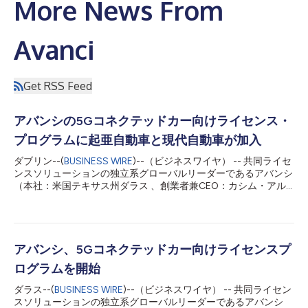
More News From
Avanci
Get RSS Feed
アバンシの5Gコネクテッドカー向けライセンス・
プログラムに起亜自動車と現代自動車が加入
ダブリン--(
BUSINESS WIRE
)--（ビジネスワイヤ） -- 共同ライセ
ンスソリューションの独立系グローバルリーダーであるアバンシ
（本社：米国テキサス州ダラス 、創業者兼CEO：カシム・アル
ファラヒ）は本日、Avanci Vehicle ライセンス・プログラムの進
捗状況を発表しました。 Avanci 4G Vehicleプログラム：ワンス
トップのソリューションを提供する4Gコネクテッドカー向けプ
ログラムが広く受け入れられ、過去１年で8社の新規ライセンサ
ーが参加し、9つの新規自動車ブランドが同プログラムを通して
アバンシ、5Gコネクテッドカー向けライセンスプ
ライセンスを取得しました。 Avanci 5G Vehicleプログラム：こ
ログラムを開始
のほど、起亜自動車および現代自動車と契約を締結しました。こ
れにより、ジェネシス、起亜、現代ブランドの5Gコネクテッド
ダラス--(
BUSINESS WIRE
)--（ビジネスワイヤ） -- 共同ライセン
カーが、現在Avanci 5G Vehicleプログラムに参加している62社の
スソリューションの独立系グローバルリーダーであるアバンシ