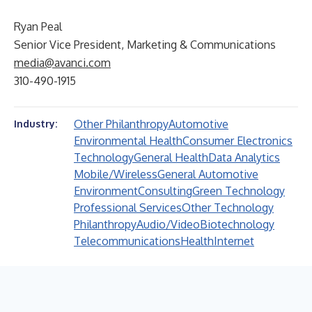
Ryan Peal
Senior Vice President, Marketing & Communications
media@avanci.com
310-490-1915
Other Philanthropy
Automotive
Industry:
Environmental Health
Consumer Electronics
Technology
General Health
Data Analytics
Mobile/Wireless
General Automotive
Environment
Consulting
Green Technology
Professional Services
Other Technology
Philanthropy
Audio/Video
Biotechnology
Telecommunications
Health
Internet