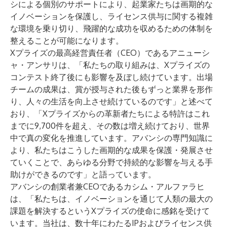
シによる個別のサポートにより、起業家たちは画期的な
イノベーションを保護し、ライセンス供与に関する複雑
な環境を乗り切り、飛躍的な成功を収めるための体制を
整えることが可能になります。
Xプライズの最高経営責任者（CEO）であるアニューシ
ャ・アンサリは、「私たちの取り組みは、Xプライズの
コンテスト終了後にも影響を及ぼし続けています。出場
チームの成果は、賞が授与された後もずっと業界を形作
り、人々の生活を向上させ続けているのです」と述べて
おり、「Xプライズからの革新者たちによる特許はこれ
までに9,700件を超え、その数は増え続けており、世界
中で真の変化を推進しています。アバンシの専門知識に
より、私たちはこうした画期的な成果を保護・発展させ
ていくことで、あらゆる分野で持続的な影響を与える手
助けができるのです」と語っています。
アバンシの創業者兼CEOであるカシム・アルファラヒ
は、「私たちは、イノベーションを通じて人類の最大の
課題を解決するというXプライズの使命に感銘を受けて
います。当社は、数十年にわたるIPおよびライセンス供