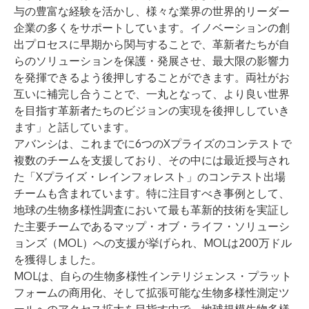
与の豊富な経験を活かし、様々な業界の世界的リーダー
企業の多くをサポートしています。イノベーションの創
出プロセスに早期から関与することで、革新者たちが自
らのソリューションを保護・発展させ、最大限の影響力
を発揮できるよう後押しすることができます。両社がお
互いに補完し合うことで、一丸となって、より良い世界
を目指す革新者たちのビジョンの実現を後押ししていき
ます」と話しています。
アバンシは、これまでに6つのXプライズのコンテストで
複数のチームを支援しており、その中には最近授与され
た「Xプライズ・レインフォレスト」のコンテスト出場
チームも含まれています。特に注目すべき事例として、
地球の生物多様性調査において最も革新的技術を実証し
た主要チームであるマップ・オブ・ライフ・ソリューシ
ョンズ（MOL）への支援が挙げられ、MOLは200万ドル
を獲得しました。
MOLは、自らの生物多様性インテリジェンス・プラット
フォームの商用化、そして拡張可能な生物多様性測定ツ