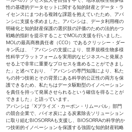
ールへのアクセス拡大を目指す中で、地球規模生物多様
性の基礎的データセットに関する知的財産とデータ・ラ
イセンスにまつわる複雑な課題を抱えていたため、アバ
ンシに支援を求めました。アバンシは、データ利用権の
明確化と知的財産保護の選択肢の評価のための法的かつ
戦略的指針を提示することでMOLの支援を行いました。
MOLの最高商務責任者（CCO）であるクリッシー・ダー
キン氏は、「アバンシの支援により、世界規模生物多様
性科学プラットフォームを実用的なビジネスへと発展さ
せる上で非常に重要なプロセスを進めることができまし
た」と述べており、「アバンシの専門知識により、私た
ちの持つ技術とその背景にある科学的公正性の両方を保
護できるため、私たちはデータ駆動型のイノベーション
を責任を持って発展させられるという確信を得ることが
できました」と語っています。
アバンシは「Xプライズ・カーボン・リムーバル」部門
の競合企業で、バイオ炭による炭素除去ソリューション
に取り組むBIOSORRAも支援し、BIOSORRAの科学的か
つ技術的イノベーションを保護する強固な知的財産戦略