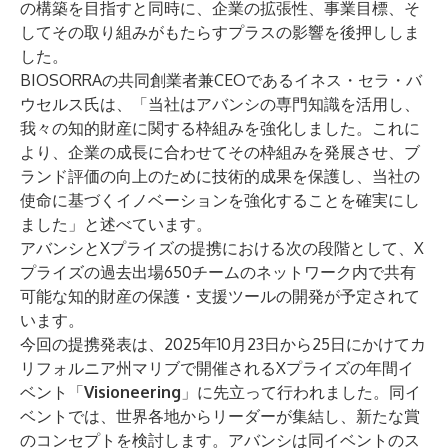
の構築を目指すと同時に、企業の拡張性、事業目標、そ
してその取り組みがもたらすプラスの影響を後押ししま
した。
BIOSORRAの共同創業者兼CEOであるイネス・セラ・バ
ウセルス氏は、「当社はアバンシの専門知識を活用し、
我々の知的財産に関する枠組みを強化しました。これに
より、企業の成長に合わせてその枠組みを発展させ、ブ
ランド評価の向上のために技術的成果を保護し、当社の
使命に基づくイノベーションを強化することを確実にし
ました」と述べています。
アバンシとXプライズの提携における次の段階として、X
プライズの過去出場650チームのネットワーク内で共有
可能な知的財産の保護・支援ツールの開発が予定されて
います。
今回の提携発表は、2025年10月23日から25日にかけてカ
リフォルニア州マリブで開催されるXプライズの年間イ
ベント「
Visioneering
」に先立って行われました。同イ
ベントでは、世界各地からリーダーが集結し、新たな賞
のコンセプトを検討します。アバンシは同イベントのス