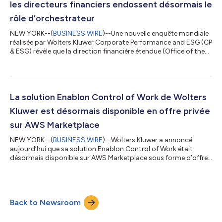
les directeurs financiers endossent désormais le
rôle d’orchestrateur
NEW YORK--(
BUSINESS WIRE
)--Une nouvelle enquête mondiale
réalisée par Wolters Kluwer Corporate Performance and ESG (CP
& ESG) révèle que la direction financière étendue (Office of the
CFO) a dépassé le stade de la préparation à la transformation
numérique et qu’elle est désormais ancrée dans une réalité
opérationnelle définie par la technologie, les risques et la
responsabilité stratégique. Les résultats mettent en évidence le
rôle d’orchestrateur interfonctionnel endossé par les
La solution Enablon Control of Work de Wolters
directeurs...
Kluwer est désormais disponible en offre privée
sur AWS Marketplace
NEW YORK--(
BUSINESS WIRE
)--Wolters Kluwer a annoncé
aujourd’hui que sa solution Enablon Control of Work était
désormais disponible sur AWS Marketplace sous forme d’offre
privée. Ce modèle d’achat permet aux clients de procéder à des
négociations ainsi que de bénéficier de tarifs, de conditions et
de contrats de licence sur mesure, tout en rationalisant les
processus d’approvisionnement et en tirant parti des
Back to Newsroom
workflows de facturation existants d’Amazon Web Services
(AWS) pour accélérer le déploi...