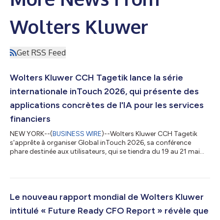
Wolters Kluwer
Get RSS Feed
Wolters Kluwer CCH Tagetik lance la série
internationale inTouch 2026, qui présente des
applications concrètes de l'IA pour les services
financiers
NEW YORK--(
BUSINESS WIRE
)--Wolters Kluwer CCH Tagetik
s'apprête à organiser Global inTouch 2026, sa conférence
phare destinée aux utilisateurs, qui se tiendra du 19 au 21 mai
2026 à Lucques, en Italie. Pour sa 20e édition, Global inTouch
lance une série d’événements mondiaux destinés à montrer
comment CCH Tagetik, grâce à Expert AI, révolutionne le
fonctionnement de la fonction financière en intégrant des
capacités basées sur l’IA directement dans les processus les
Le nouveau rapport mondial de Wolters Kluwer
plus importants pour le burea...
intitulé « Future Ready CFO Report » révèle que