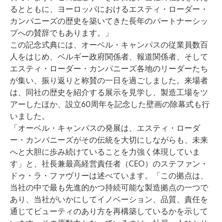
るとともに、ヨーロッパにおけるエスティ・ローダー・
カンパニーズの歴史を築いてきた長年のパートナーシッ
プへの賛辞でもあります。」
この記念式典には、オーベル・キャンパスの従業員数百
人をはじめ、ベルギー政府関係者、報道関係者、そして
エスティ・ローダー・カンパニーズ各地のリーダーたち
が集い、振り返りと称賛の一日を過ごしました。来場者
は、同社の歴史を紹介する展示を見学し、製造工場をツ
アーしたほか、設立60周年を記念した壁画の除幕式も行
いました。
「オーベル・キャンパスの発展は、エスティ・ローダ
ー・カンパニーズがその伝統を大切にしながらも、未来
へと大胆に歩み続けていることを力強く体現していま
す」と、社長兼最高経営責任者（CEO）のステファン・
ドゥ・ラ・ファヴリーは述べています。「この拠点は、
当社の中で最も先進的かつ持続可能な製造拠点の一つで
あり、当社がいかにしてイノベーション、品質、責任を
通じてビューティのあり方を再構築しているかを示して