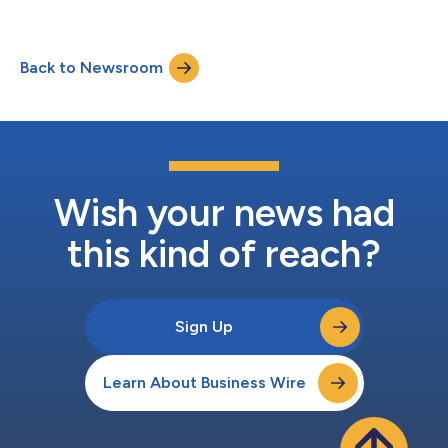
り、英国のクラフツマンシップ、イノベーション、プレステー
ジ・フレグランス分野の成長に対する同社の長年のコミットメン
トがさらに強化されます。 1966年に開設されたホイットマン
Back to Newsroom
は、エスティ ローダー カンパニーズのグローバル製造ネットワ
ークにおける戦略的拠点であり、ジョー マローン ロンドン、エ
スティ ローダー、クリニーク、ラ メールなどのブランド向け
に、スキンケア製品やフレグランス製品を製造しています。現
在、同施設では英国、欧州、および世界各地の一部市場に供給す
るため、年間9,000万個超の製品を生産しています。 「ホイッ
トマンは60年にわたり、私の祖父母が当社を創業して以来、エ
スティ ローダー カンパニーズを形作ってきたクラフツマンシッ
Wish your news had
プ、品質、イノベーションを体現してきました」と、エスティ
ローダー カンパニーズの取締...
this kind of reach?
Sign Up
Learn About Business Wire