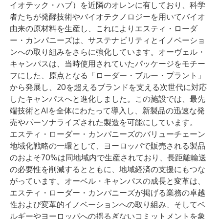
イオテック・ハブ）を近隣のオレンに有しており、科学
者たちが発酵技術やバイオテクノロジーを用いてバイオ
由来の原材料を生産し、これによりエスティ・ローダ
ー・カンパニーズは、サステナビリティとイノベーショ
ンへの取り組みをさらに強化しています。オーヴェル・
キャンパスは、当時使用されていたパッケージをモチー
フにした、原点となる「ローダー・ブルー・プラント」
から発展し、20を超えるブランドを支える次世代に対応
したキャンパスへと進化しました。この施設では、最先
端技術とAIを全体にわたって導入し、新製品の迅速な発
売やパーソナライズされた製造を可能にしています。
エスティ・ローダー・カンパニーズのバリューチェーン
地域化戦略の一環として、ヨーロッパで販売される製品
のおよそ70%は同地域内で生産されており、長距離輸送
の必要性を削減するとともに、地域経済の支援にもつな
がっています。オーベル・キャンパスの成長と変革は、
エスティ・ローダー・カンパニーズが掲げる業務の卓越
性および変革的イノベーションへの取り組み、そしてベ
ルギーやヨーロッパへの揺るぎないコミットメントを象