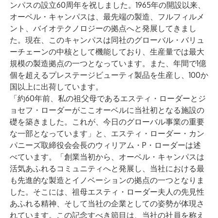
ンパスの設立60周年を祝しました。1965年の開設以来、
オーベル・キャンパスは、最先端の製造、フルフィルメ
ント、バイオテクノロジーの拠点へと発展してきまし
た。現在、このキャンパスは同社のグローバル・バリュ
ーチェーンの中核として機能しており、生産量では最大
規模の製造拠点の一つとなっています。また、年間で1億
個を超えるプレステージビューティ製品を生産し、100か
国以上に出荷しています。
「約60年前、私の祖父母であるエスティ・ローダーとジ
ョセフ・ローダーがここオーベルに当社初となる施設の
礎を築きました。これが、今日のグローバル事業の重要
な一部となっています」と、エスティ・ローダー・カン
パニーズ取締役会会長のウィリアム・P・ローダーは述
べています。「創業当初から、オーベル・キャンパスは
活気あふれるコミュニティへと発展し、当社における最
も先進的な製造とイノベーションの拠点の一つとなりま
した。そこには、祖母エスティ・ローダー夫人の先見性
あふれる精神、そして当社の企業としての姿勢が体現さ
れています。この記念すべき節目は、当社の社員を称え