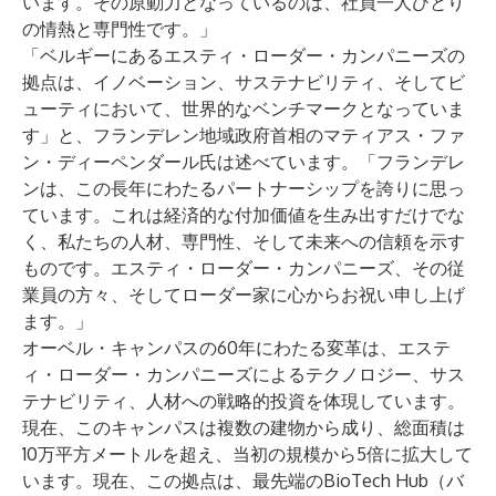
います。その原動力となっているのは、社員一人ひとり
の情熱と専門性です。」
「ベルギーにあるエスティ・ローダー・カンパニーズの
拠点は、イノベーション、サステナビリティ、そしてビ
ューティにおいて、世界的なベンチマークとなっていま
す」と、フランデレン地域政府首相のマティアス・ファ
ン・ディーペンダール氏は述べています。「フランデレ
ンは、この長年にわたるパートナーシップを誇りに思っ
ています。これは経済的な付加価値を生み出すだけでな
く、私たちの人材、専門性、そして未来への信頼を示す
ものです。エスティ・ローダー・カンパニーズ、その従
業員の方々、そしてローダー家に心からお祝い申し上げ
ます。」
オーベル・キャンパスの60年にわたる変革は、エステ
ィ・ローダー・カンパニーズによるテクノロジー、サス
テナビリティ、人材への戦略的投資を体現しています。
現在、このキャンパスは複数の建物から成り、総面積は
10万平方メートルを超え、当初の規模から5倍に拡大して
います。現在、この拠点は、最先端のBioTech Hub（バ