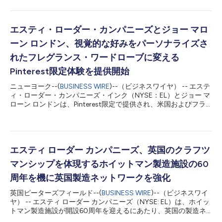
は2026年7月20日です。 同社の各ブランドと消費者とのつなが
りをさらに強化する継続的な取り組みの一環として、ボイドは、
新たに統合されたグローバル・ブランド・コミュニケーションチ
ームを設立し、率います。この役割において、ボイドは、同社の
エスティ・ローダー・カンパニーズとジョー マロ
多様なポートフォリオを一貫性のある全社コミュニケーション戦
ーン ロンドン、視覚的な好みをパーソナライズさ
略を基盤として展開するとともに、アーンドメディアでの露出、
文化との結び付き、ブランドへの憧れを高める、大胆で消費者を
れたフレグランス・ワードローブに変える
最優先に据えたストーリーテリングを加速させます。また、クリ
Pinterest限定体験を提供開始
エイターとのエンゲージメントを強化し、文化が形づくられる場
で同社のブランドが注目を集められるよう支援します。 ボイド
ニューヨーク--(
BUSINESS WIRE
)--（ビジネスワイヤ） -- エステ
は、美容、ラグジュアリー、ライフスタイル分野において、ブラ
ィ・ローダー・カンパニーズ・インク（NYSE：EL）とジョー マ
ンド戦略、コミュニケーション、消費者エンゲージメント、文化
ローン ロンドンは、Pinterest限定で提供され、米国およびフラ
的インサイトにわたる豊富な経験を有し...
ンスで順次展開される、これまでにない体験「Scent Scanner」
の提供開始を発表しました。この体験は、人々がPinterestのボー
ド上で表現してきた視覚的な好みを、パーソナライズされたジョ
ー マローン ロンドンのフレグランス提案へと変換します。 2025
年に導入されたジョー マローン ロンドンの「AI Scent Advisor」
エスティ ローダー カンパニーズ、英国のクラフツ
の成功を踏まえ、Scent Scannerは、消費者が自分に合った香り
マンシップを体現するホイットマン製造施設の60
を見つけるための新たな方法を提供し、香り探しの出発点を言葉
から画像へと移します。AI Scent Advisorが、消費者が探してい
周年を機に英国製造ネットワークを強化
る香りを言葉で説明する形式だったのに対し、Scent Scanner
英国ピーターズフィールド--(
BUSINESS WIRE
)--（ビジネスワイ
は、画像、カラーパレット、質感、旅先、日々の習慣、美的感覚
ヤ） -- エスティ ローダー カンパニーズ（NYSE: EL）は、ホイッ
といった視覚的なインスピレーションを読み取り、一人ひとりに
トマン製造施設が開設60周年を迎えるにあたり、英国の製造ネ
合ったフレグランスを提案します。 Pinterest向けに...
ットワークを強化する戦略的投資を発表しました。この投資によ