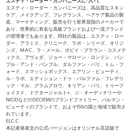
エスティ・ローダー・カンパニーズについて
エスティ・ローダー・カンパニーズは、高品質なスキン
ケア、メイクアップ、フレグランス、ヘアケア製品の製
造、マーケティング、販売を行う世界屈指のメーカーで
あり、世界的に有名な高級ブランドおよび一流ブランド
の管理者でもあります。同社の製品は、エスティ・ロー
ダー、アラミス、クリニーク、ラボ・シリーズ、オリジ
ンズ、M·A·C、ラ・メール、ボビイ・ブラウン・コスメテ
ィクス、アヴェダ、ジョー・マローン・ロンドン、バン
ブル・アンド・バンブル、ダルファン・パリ、トム・フ
ォード、スマッシュボックス、エアリン・ビューティ、
ル・ラボ、エディション・ドゥ・パルファム・フレデリ
ック・マル、グラムグロウ、キリアン・パリ、トゥーフ
ェイスド、ドクタージャルト+、ジ・オーディナリーや
NIODなどのDECIEMのブランドファミリー、バルマン・
ビューティのブランドで、およそ150の国と地域で販売さ
れています。
ELC-C
本記者発表文の公式バージョンはオリジナル言語版で