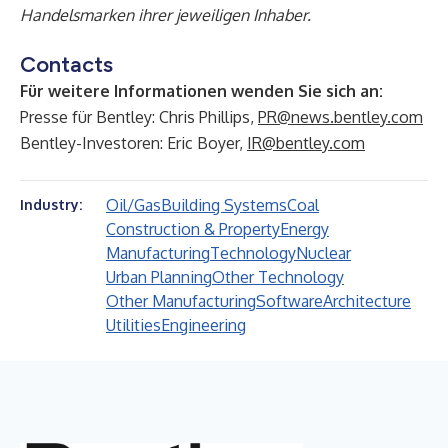
Handelsmarken ihrer jeweiligen Inhaber.
Contacts
Für weitere Informationen wenden Sie sich an:
Presse für Bentley: Chris Phillips,
PR@news.bentley.com
Bentley-Investoren: Eric Boyer,
IR@bentley.com
Oil/Gas
Building Systems
Coal
Industry:
Construction & Property
Energy
Manufacturing
Technology
Nuclear
Urban Planning
Other Technology
Other Manufacturing
Software
Architecture
Utilities
Engineering