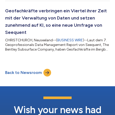
Innovationen beim Entwurf, beim Bau und während des Betriebs
von Infrastrukturanlagen mithilfe von Bentley-
Softwarelösungen anerkannt werden. Einreichungen werden bis
Geofachkräfte verbringen ein Viertel ihrer Zeit
zum 3. Mai, 23:59 Uhr EDT angenommen. „Ursprünglich wür...
mit der Verwaltung von Daten und setzen
zunehmend auf KI, so eine neue Umfrage von
Seequent
CHRISTCHURCH, Neuseeland--(
BUSINESS WIRE
)--Laut dem 7.
Geoprofessionals Data Management Report von Seequent, The
Bentley Subsurface Company, haben Geofachkräfte im Bergbau
und im Bereich Infrastruktur, die sich KI zuwenden, weiterhin
Schwierigkeiten, einen echten Mehrwert aus den zunehmend
komplexen Datensätzen aus unterschiedlichsten Quellen zu
ziehen. Der globale Bericht, der auf einer Umfrage unter mehr als
Back to Newsroom
1.000 Geofachkräften weltweit basiert, verdeutlicht, dass
Teams mit komplexen Datensä...
Wish your news had