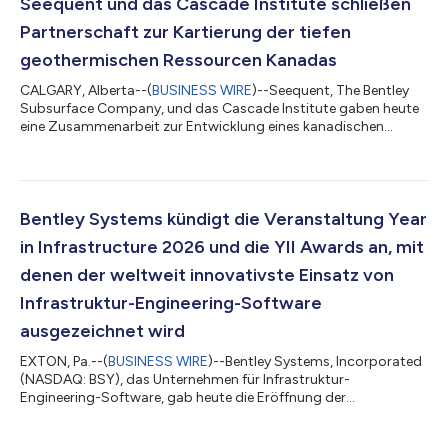
Seequent und das Cascade Institute schließen
Partnerschaft zur Kartierung der tiefen
geothermischen Ressourcen Kanadas
CALGARY, Alberta--(
BUSINESS WIRE
)--Seequent, The Bentley
Subsurface Company, und das Cascade Institute gaben heute
eine Zusammenarbeit zur Entwicklung eines kanadischen
thermischen Modells bekannt. Diese wegweisende nationale
Initiative wird Kanadas tiefe geothermische Ressourcen
aufzeigen und die Entwicklung erneuerbarer Energien
beschleunigen. Die Ankündigung erfolgt am Eröffnungstag der
weltweit größten Geothermie-Veranstaltung, dem World
Bentley Systems kündigt die Veranstaltung Year
Geothermal Congress, der vom 8. bis 11. Juni in Calga...
in Infrastructure 2026 und die YII Awards an, mit
denen der weltweit innovativste Einsatz von
Infrastruktur-Engineering-Software
ausgezeichnet wird
EXTON, Pa.--(
BUSINESS WIRE
)--Bentley Systems, Incorporated
(NASDAQ: BSY), das Unternehmen für Infrastruktur-
Engineering-Software, gab heute die Eröffnung der
Einreichungsphase für die Veranstaltung Year in Infrastructure
und das YII Awards-Programm bekannt, mit denen digitale