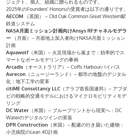
ジェクト、個人、組織に贈られるものです。
2025年のFounders' Honorsの受賞者は以下の通りです。
AECOM
（英国） – Old Oak Common Great Western駅
鉄道システム
NASA月面ミッション計画向けAnsys RFチャネルモデラ
ー
（月面）– 月面地上加入者向けNASA月面ミッション
計画
Aquawolf
（米国）– 火災現場から嵐まで：効率的でス
マートなポールモデリングの事例
Arcadis
（オーストラリア）– Coffs Harbourバイパス
Aurecon
（ニュージーランド）– 都市の地盤のデジタル
化：地下工学の変革
citiME Consultancy LLC
（アラブ首長国連邦）– アブダ
ビの戦略的交通モデルにおけるマイクロモビリティモデ
リング
DC Water
（米国）– ブループリントから現実へ：DC
Waterのデジタルツインの実装
DPR Construction
（米国）– 配慮の行き届いた建物：
小児病院のLean 4D計画