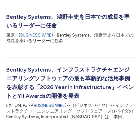
発を加速します。この発表は、6月8日から11日までカルガリーで
開催される世界最大の地熱関連イベント「世界地熱会議（World
Geothermal Congress）」の開幕初日に行われました。 信頼性
Bentley Systems、鴻野圭史を日本での成長を率
が高く、常時利用可能なクリーン電源として地熱エネルギーへの
いるリーダーに任命
投資が世界的に急増する中、Canadian Thermal Modelは、新た
な機械学習手法を用いて地下深部の熱資源を全国規模で包括的に
東京--(
BUSINESS WIRE
)--Bentley Systems、鴻野圭史を日本での
可視化し、地下データの対象範囲が限られているという、この分
成長を率いるリーダーに任命...
野の長年の課題に対応します。Seequentは、地下構造の研究を
加速するため、世界をリードする同社の地球物理ソフトウエアへ
のアクセスを提供しています。 この取り組みは、地...
Bentley Systems、インフラストラクチャエンジ
ニアリングソフトウェアの最も革新的な活用事例
を表彰する「2026 Year in Infrastructure」イベン
トとYII Awardsの開催を発表
EXTON, Pa.--(
BUSINESS WIRE
)--（ビジネスワイヤ） -- インフラ
ストラクチャ・エンジニアリング・ソフトウェア・プロバイダの
Bentley Systems, Incorporated（NASDAQ: BSY）は、本日、
Year in InfrastructureイベントおよびYII Awardsプログラムへの
応募受付を開始したことを発表しました。同プログラムは、
Bentleyのソフトウェアを活用してインフラの設計、建設、運用
において実現されたデジタルイノベーションを表彰するもので