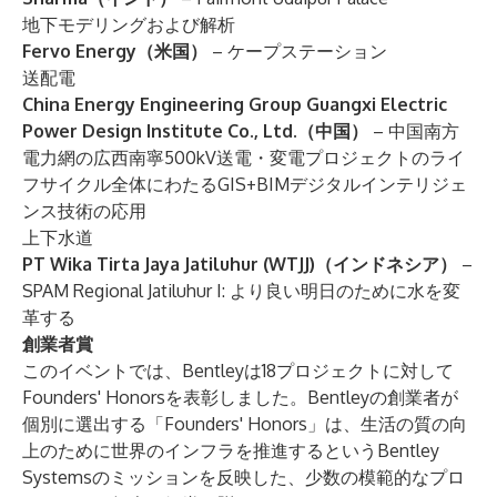
地下モデリングおよび解析
Fervo Energy（米国）
– ケープステーション
送配電
China Energy Engineering Group Guangxi Electric
Power Design Institute Co., Ltd.（中国）
– 中国南方
電力網の広西南寧500kV送電・変電プロジェクトのライ
フサイクル全体にわたるGIS+BIMデジタルインテリジェ
ンス技術の応用
上下水道
PT Wika Tirta Jaya Jatiluhur (WTJJ)（インドネシア）
–
SPAM Regional Jatiluhur I: より良い明日のために水を変
革する
創業者賞
このイベントでは、Bentleyは18プロジェクトに対して
Founders' Honorsを表彰しました。Bentleyの創業者が
個別に選出する「Founders' Honors」は、生活の質の向
上のために世界のインフラを推進するというBentley
Systemsのミッションを反映した、少数の模範的なプロ