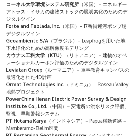
コーネル大学環境システム研究所
（米国）– エネルギー
アトラス：イサカの建物ストックの脱炭素化のためのデ
ジタルツイン
Forte and Tablada, Inc.
（米国）– 17番街運河ポンプ場
デジタルツイン
Geoambiente S/A
（ブラジル）– Leapfrogを用いた地
下水浄化のための高解像度モデリング
カウナス工科大学（KTU）
（リトアニア）– 建物のオペ
レーショナルカーボン評価のためのデジタルツイン
Leviatan Group
（ルーマニア）– 軍事教育キャンパスの
最適化された4D計画
Ormat Technologies Inc.
（ドミニカ）– Roseau Valley
地熱プロジェクト
PowerChina Henan Electric Power Survey & Design
Institute Co., Ltd.
（中国）– 変電所の洪水リスク評価、
監視、早期警報システム
PT Hutama Karya
（インドネシア）– Papua横断道路 –
Mamberamo-Elelim区間
PT Pertamina Geothermal Energy
（インドネシア）–