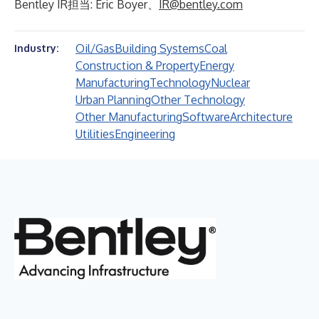
Bentley IR担当: Eric Boyer、
IR@bentley.com
Oil/Gas
Building Systems
Coal
Industry:
Construction & Property
Energy
Manufacturing
Technology
Nuclear
Urban Planning
Other Technology
Other Manufacturing
Software
Architecture
Utilities
Engineering