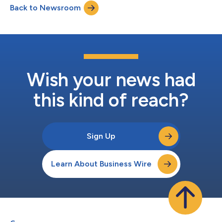
Back to Newsroom
す。 応募の受付は、5月3日午後11時59分（米国東部夏時間）ま
でです。 「元々、BentleyのAwardsは 3D技術を用いて効率を高
めたデザイナーを評価するものでした」とSchnitger
Corporationの創業者、社長兼プリンシパルアナリストのMonica
Schnitger氏は述べました。「現在、この賞では、プロジェクト
のライフサイクル全体を通じて価値を創出するために、大規模プ
ロジェクトがどのように豊富なデータ資産を構築・活用している
かを評価しています。」 過去20年...
Wish your news had
this kind of reach?
Sign Up
Learn About Business Wire