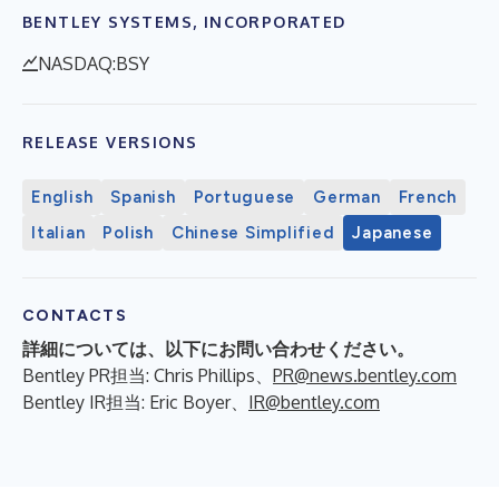
BENTLEY SYSTEMS, INCORPORATED
NASDAQ:BSY
RELEASE VERSIONS
English
Spanish
Portuguese
German
French
Italian
Polish
Chinese Simplified
Japanese
CONTACTS
詳細については、以下にお問い合わせください。
Bentley PR担当: Chris Phillips、
PR@news.bentley.com
Bentley IR担当: Eric Boyer、
IR@bentley.com