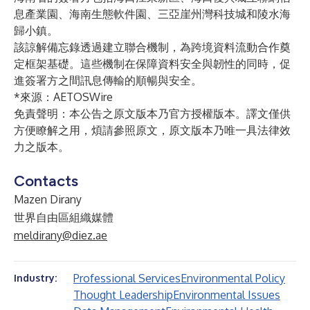
息產業園、海南生態軟件園、三亞崖州灣科技城和陵水海
歸小鎮。
該諒解備忘錄透過建立聯合機制，為跨境資料流動合作奠
定框架基礎。這些機制在保障資料安全與韌性的同時，促
進簽署方之間訊息傳輸的順暢與安全。
*來源：
AETOSWire
免責聲明：本公告之原文版本乃官方授權版本。譯文僅供
方便瞭解之用，煩請參照原文，原文版本乃唯一具法律效
力之版本。
Contacts
Mazen Dirany
世界自由區組織媒體
meldirany@diez.ae
Professional Services
Environmental Policy
Industry:
Thought Leadership
Environmental Issues