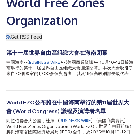
World Free Zones
Organization
Get RSS Feed
第十一屆世界自由區組織大會在海南閉幕
中國海南--(
BUSINESS WIRE
)--(美國商業資訊)-- 10月10-12日於海
南舉行的第十一屆世界自由區組織大會圓滿閉幕。本次大會吸引了
來自70個國家的1,200多位與會者，以及16個高級別部長級代表團
和國際經貿組織的代表。 年度大會在最後一天舉行，會上通過了
一系列旨在完善組織運作框架和加強全球自由區網路的戰略決議。
世界自由區組織新董事會選舉也在會上舉行。 海南省省長劉小
明、世界自由區組織主席Mohammed Al Zarooni博士閣下以及來
自各國的高級官員和與會者出席了閉幕式。 劉曉明對海南能夠承
World FZO公布將在中國海南舉行的第11屆世界大
辦這項重要國際活動表示衷心感謝，並指出世界自由區組織大會是
會 (World Congress) 議程及演講者名單
交流全球自由區發展經驗、促進國際經濟融合的重要平台。 Al
Zarooni博士閣下強調，今年的大會是世界自由區組織發展歷程中
阿拉伯聯合大公國，杜拜--(
BUSINESS WIRE
)--(美國商業資訊)--
的重要里程碑，也是自由貿易區領域國際合作新階段的啟動平台。
World Free Zones Organization（World FZO，世界自由區組織）
Mohammed博士表示：「自由貿易區已經證明，它們不再只是貿
將與海南省國際經濟發展局 (IEDB) 合作，於2025年10月10-12日
易樞紐，更是能夠促進就業、實現經濟多元化並增強全球供應鏈韌
假中國海南國際會展中心舉行第11屆世界大會 (World Congress)。