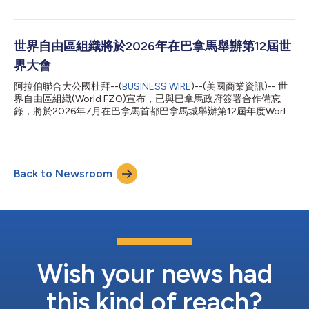
性的綜合經濟生態系統。」 第三天的一大亮點是首屆中國綜合保
本屆大會以「自由區：通往全球繁榮、貿易和永續創新的大門」
稅區發展國際論壇的開幕，來自世界各地自由貿易區和經濟主管部
(Zones: Gateways to Global Prosperity, Trade, and Sustainable
門的...
Innovation) 為主題，無論是規模或影響力都在這類國際會議中居
冠，為各國政府、投資者以及產業專家提供一處動力平台，解決打
世界自由區組織將於2026年在巴拿馬舉辦第12屆世
造全球貿易及投資的未來面臨的迫切問題。 World FZO主席
界大會
Mohammed Alzarooni博士、中國國際投資促進會會長房愛卿、國
際道路聯盟祕書長Umberto de Pretto、永續企業生產力部門主任
阿拉伯聯合大公國杜拜--(
BUSINESS WIRE
)--(美國商業資訊)-- 世
Rie Vejs-Kjeldgaard將在開幕典禮上致詞。 會期間將舉辦專題演
界自由區組織(World FZO)宣布，已與巴拿馬政府簽署合作備忘
講、分組研討會、圓桌會議、案例研究和領導層會議，商議自由區
錄，將於2026年7月在巴拿馬首都巴拿馬城舉辦第12屆年度World
目前面對的關...
FZO世界大會。 該備忘錄由World FZO主席Mohammed
AlZarooni博士閣下與巴拿馬共和國政府工商部長Julio Moltó閣下
共同簽署，雙方高階官員出席了簽約儀式。 這一消息是在
AlZarooni博士率團對巴拿馬城進行正式訪問期間宣布，訪問期間
Back to Newsroom
他還會見了巴拿馬共和國總統José Raúl Molino Quintero閣下。代
表團在訪問間隙考察了巴拿馬的重要地點，包括科隆自由貿易區、
PANAPARK自由區以及巴拿馬運河。 根據合作備忘錄，雙方將合作
打造一屆高水準的World FZO世界大會。此次大會將匯聚來自100
多個國家的決策者、自由區領袖和投資人，並吸引全球主要經濟機
構參與。該活動可望鞏固巴拿馬做為貿易和物流樞紐的全球地位，
提升其在國際投資領域的知名度。 AlZarooni博士閣下表示：
「World FZO致力於建立策略夥伴關係，以強化自貿區做為全...
Wish your news had
this kind of reach?