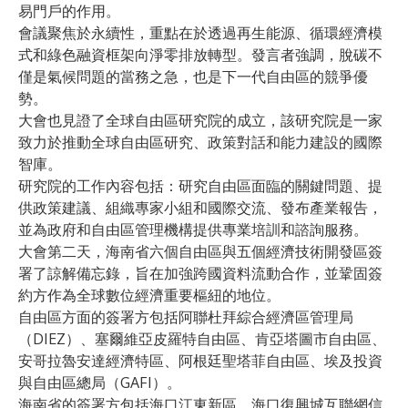
易門戶的作用。
會議聚焦於永續性，重點在於透過再生能源、循環經濟模
式和綠色融資框架向淨零排放轉型。發言者強調，脫碳不
僅是氣候問題的當務之急，也是下一代自由區的競爭優
勢。
大會也見證了全球自由區研究院的成立，該研究院是一家
致力於推動全球自由區研究、政策對話和能力建設的國際
智庫。
研究院的工作內容包括：研究自由區面臨的關鍵問題、提
供政策建議、組織專家小組和國際交流、發布產業報告，
並為政府和自由區管理機構提供專業培訓和諮詢服務。
大會第二天，海南省六個自由區與五個經濟技術開發區簽
署了諒解備忘錄，旨在加強跨國資料流動合作，並鞏固簽
約方作為全球數位經濟重要樞紐的地位。
自由區方面的簽署方包括阿聯杜拜綜合經濟區管理局
（DIEZ）、塞爾維亞皮羅特自由區、肯亞塔圖市自由區、
安哥拉魯安達經濟特區、阿根廷聖塔菲自由區、埃及投資
與自由區總局（GAFI）。
海南省的簽署方包括海口江東新區、海口復興城互聯網信