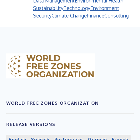
Data Management
Environmental Health
Sustainability
Technology
Environment
Security
Climate Change
Finance
Consulting
WORLD FREE ZONES ORGANIZATION
RELEASE VERSIONS
English
Spanish
Portuguese
German
French