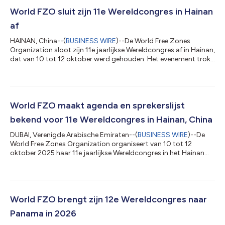
World FZO sluit zijn 11e Wereldcongres in Hainan
af
HAINAN, China--(
BUSINESS WIRE
)--De World Free Zones
Organization sloot zijn 11e jaarlijkse Wereldcongres af in Hainan,
dat van 10 tot 12 oktober werd gehouden. Het evenement trok
meer dan 1.200 deelnemers uit 70 landen, samen met 16
ministeriële delegaties op hoog niveau en vertegenwoordigers
van internationale economische en handelsorganisaties. Op de
laatste dag vond de jaarlijkse algemene vergadering plaats,
waarin een reeks strategische resoluties werd aangenomen die
World FZO maakt agenda en sprekerslijst
gericht waren op het ve...
bekend voor 11e Wereldcongres in Hainan, China
DUBAI, Verenigde Arabische Emiraten--(
BUSINESS WIRE
)--De
World Free Zones Organization organiseert van 10 tot 12
oktober 2025 haar 11e jaarlijkse Wereldcongres in het Hainan
International Conference and Exhibition Centre, samen met het
Hainan Provincial Bureau of International Economic
Development (IEDB). Het congres, met als thema “Zones:
Gateways to Global Prosperity, Trade, and Sustainable
Innovation”, is de grootste en meest invloedrijke bijeenkomst in
World FZO brengt zijn 12e Wereldcongres naar
zijn soort en biedt een dynamisch plat...
Panama in 2026