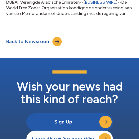
DUBAI, Verenigde Arabische Emiraten--(
BUSINESS WIRE
)--De
World Free Zones Organization kondigde de ondertekening aan
van een Memorandum of Understanding met de regering van
Panama om in juli 2026 het 12e jaarlijkse wereldcongress van de
World FZO te organiseren in de hoofdstad van het land,
Panama City. Het Memorandum of Understanding werd
ondertekend door Zijne Excellentie Dr. Mohammed AlZarooni,
Back to Newsroom
voorzitter van de World FZO, en Zijne Excellentie Julio Molto',
minister van Handel en Industrie v...
Wish your news had
this kind of reach?
Sign Up