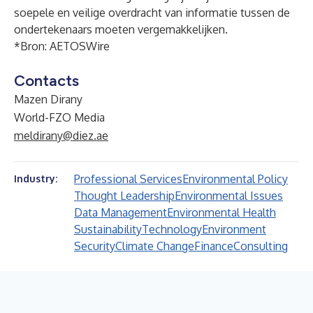
soepele en veilige overdracht van informatie tussen de
ondertekenaars moeten vergemakkelijken.
*Bron:
AETOSWire
Contacts
Mazen Dirany
World-FZO Media
meldirany@diez.ae
Professional Services
Environmental Policy
Industry:
Thought Leadership
Environmental Issues
Data Management
Environmental Health
Sustainability
Technology
Environment
Security
Climate Change
Finance
Consulting