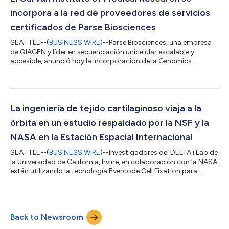
través de su línea de...
incorpora a la red de proveedores de servicios
certificados de Parse Biosciences
SEATTLE--(
BUSINESS WIRE
)--Parse Biosciences, una empresa
de QIAGEN y líder en secuenciación unicelular escalable y
accesible, anunció hoy la incorporación de la Genomics
Platform Core Facility del Garvan Institute of Medical Research a
su programa de proveedores de servicios certificados
(Certified Service Provider, CSP). Esta alianza amplía el acceso a
servicios de secuenciación unicelular escalables y de alta
calidad en Australia, la región de Asia-Pacífico y otros
La ingeniería de tejido cartilaginoso viaja a la
mercados. El Garvan Institu...
órbita en un estudio respaldado por la NSF y la
NASA en la Estación Espacial Internacional
SEATTLE--(
BUSINESS WIRE
)--Investigadores del DELTA i Lab de
la Universidad de California, Irvine, en colaboración con la NASA,
están utilizando la tecnología Evercode Cell Fixation para
conservar muestras a bordo de la Estación Espacial
Internacional como parte de un estudio sobre ingeniería de
tejidos cartilaginosos en condiciones de microgravedad. Este
trabajo sin precedentes, que forma parte de un proyecto
Back to Newsroom
financiado por la National Science Foundation (NSF) y dirigido
por la Dra. Wendy Brown...