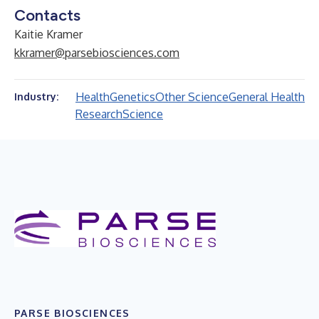
Contacts
Kaitie Kramer
kkramer@parsebiosciences.com
Health
Genetics
Other Science
General Health
Industry:
Research
Science
PARSE BIOSCIENCES