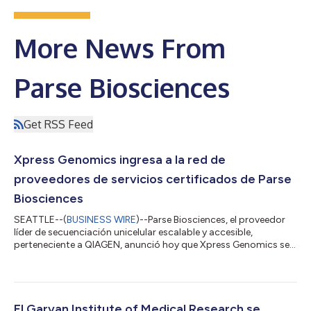
More News From
Parse Biosciences
Get RSS Feed
Xpress Genomics ingresa a la red de
proveedores de servicios certificados de Parse
Biosciences
SEATTLE--(
BUSINESS WIRE
)--Parse Biosciences, el proveedor
líder de secuenciación unicelular escalable y accesible,
perteneciente a QIAGEN, anunció hoy que Xpress Genomics se
ha incorporado a su programa de Proveedores de Servicios
Certificados (CSP, por sus siglas en inglés), lo que convierte a la
empresa en la primera en hacerlo de la región nórdica. La
empresa, con sede en Estocolmo, ofrecerá a los investigadores
la cartera de secuenciación unicelular Evercode de Parse a
El Garvan Institute of Medical Research se