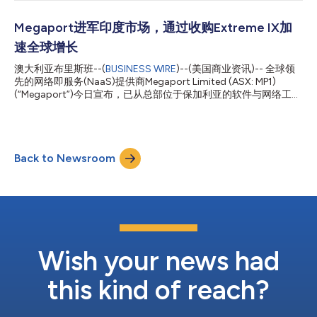
绕经独立或外部安全服务，在避免额外网络延迟与复杂路由配置的
同时，为关键业务系统提供稳定可靠的持续在线保障。 随着企业
持续向分布式云环境迁移，传统 DDoS 缓解方案已难以适应云化及
Megaport进军印度市场，通过收购Extreme IX加
分布式基础设施快速发展的需求。传统 ISP 提供的防护方案通常通
速全球增长
过切断全部流量、令服务暂时下线的方式保护网络；而外部第三方
安全服务则往往需要将流量绕行至公共基础设施进行清洗，形成所
澳大利亚布里斯班--(
BUSINESS WIRE
)--(美国商业资讯)-- 全球领
谓的“安全绕路”，不仅增加了网络时延，也进一步提升了网络架构
先的网络即服务(NaaS)提供商Megaport Limited (ASX: MP1)
与运维复杂度。 Megaport DDoS Protection 通过将原生网络架构
(“Megaport”)今日宣布，已从总部位于保加利亚的软件与网络工程
防护能力直接融入 Megaport 网络，从根本上解决了上述挑战，弥
公司、Extreme IX平台的孵化者Extreme Labs手中收购印度领先的
合了基础 ISP 防护工具与复杂企...
互联网交换中心运营商Extreme IX。此次收购将Megaport的全球
平台拓展至全球增长最快的数字基础设施市场之一，并支持公司在
亚太地区提供可扩展、高性能连接服务的战略。 通过此次收购，
Back to Newsroom
Megaport将进驻印度主要城市的七大互联网交换中心：德里、加
尔各答、海德拉巴、金奈、班加罗尔、孟买和浦那，连接40多个
数据中心和400多家客户。这一举措将Megaport原计划的市场进
入时间提前了近三年，同时吸纳了一支经验丰富的本地团队，涵盖
运营、支持、销售、财务和管理等领域，为快速整合和未来增长提
供保障。 印度境内的Extreme IX网络将被整合至Megaport的全球
平台，未来数月将分阶段推出Megaport的各类服务，包括云连
接、数据中心互联、虚拟边缘和计算服务。此次整合使...
Wish your news had
this kind of reach?