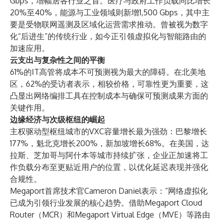
Gbps，增幅居各行业之首。医疗与政府工作负载同比增长
20%至40%，能源与工业领域则新增1,500 Gbps，其中主
要是受物联网遥测及区域化运营需求推动。曾被视为数字
化“后进生”的传统行业，如今正引领虚拟化与智能路由的
加速应用。
云支出与复杂性之间的平衡
61%的IT高管将成本不可预测视为最大的障碍。在北美地
区，62%的受访者表示，相较价格，可靠性更为重要，这
凸显出网络编排工具在控制成本与确保可预测成果方面的
关键作用。
边缘经济与次级枢纽的崛起
主权驱动型枢纽城市的VXC容量增长最为强劲：巴黎增长
177%，魁北克增长200%，新加坡增长68%。在美国，达
拉斯、芝加哥与阿什本等城市持续扩张，企业正加速将工
作负载分布至更贴近用户的位置，以优化延迟表现并强化
合规性。
Megaport首席技术官Cameron Daniel表示：“网络虚拟化
已成为引领行业发展的核心趋势。借助Megaport Cloud
Router（MCR）和Megaport Virtual Edge（MVE）等路由