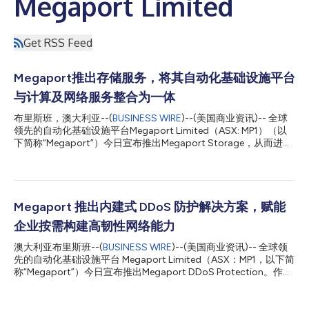
Megaport Limited
Get RSS Feed
Megaport推出存储服务，将其自动化基础设施平台
与计算及网络服务整合为一体
布里斯班，澳大利亚--(
BUSINESS WIRE
)--(美国商业资讯)-- 全球
领先的自动化基础设施平台Megaport Limited（ASX: MP1）（以
下简称“Megaport”）今日宣布推出Megaport Storage，从而进一
步扩展其平台，提供集成的计算、网络和存储服务。 Megaport
Storage将高性能的企业级云存储直接集成到Megaport Network
和Latitude.sh 计算平台中，为企业提供了一个涵盖IT基础设施三
大支柱（计算、网络和存储）的统一基础。此次发布是Megaport
发展历程中的重要里程碑，无论客户在何地开展运营，都能获得可
Megaport 推出内建式 DDoS 防护解决方案，赋能
预测的成本、无缝的可扩展性以及直接的数据访问。 Megaport首
企业按需构建高韧性网络能力
席执行官Michael Reid表示，“随着Megaport Storage的推出，我
们不再仅仅是连接您的云服务；我们正在为其提供基础架构。通过
澳大利亚布里斯班--(
BUSINESS WIRE
)--(美国商业资讯)-- 全球领
将存储需求与我们全球生态系统中的工作负载要求直接对接，我们
先的自动化基础设施平台 Megaport Limited（ASX：MP1，以下简
既保留了专用基础设施的性能优势，又兼具了客户对云服务所期待
称“Megaport”）今日宣布推出Megaport DDoS Protection。作为
的可扩展性和灵活性。随着人工智能、边缘计算及高性能工作负载
集成于Megaport Internet的全新内建安全功能，该解决方案可帮
需求的加速增长，Megaport正...
助客户直接在 Megaport 网络内完成恶意流量过滤，无需再将流量