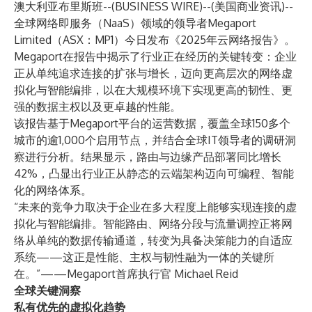
澳大利亚布里斯班--(
BUSINESS WIRE
)--
(美国商业资讯)--
全球网络即服务（NaaS）领域的领导者Megaport
Limited（ASX：MP1）今日发布
《2025年云网络报告》
。
Megaport在报告中揭示了行业正在经历的关键转变：企业
正从单纯追求连接的扩张与增长，迈向更高层次的网络虚
拟化与智能编排，以在大规模环境下实现更高的韧性、更
强的数据主权以及更卓越的性能。
该报告基于Megaport平台的运营数据，覆盖全球150多个
城市的逾1,000个启用节点，并结合全球IT领导者的调研洞
察进行分析。结果显示，路由与边缘产品部署同比增长
42%，凸显出行业正从静态的云端架构迈向可编程、智能
化的网络体系。
“未来的竞争力取决于企业在多大程度上能够实现连接的虚
拟化与智能编排。智能路由、网络分段与流量调控正将网
络从单纯的数据传输通道，转变为具备决策能力的自适应
系统——这正是性能、主权与韧性融为一体的关键所
在。”——Megaport首席执行官 Michael Reid
全球关键洞察
私有优先的虚拟化趋势