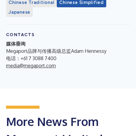
Chinese Traditional
Chinese Simplified
Japanese
CONTACTS
媒体垂询
Megaport品牌与传播高级总监Adam Hennessy
电话：+61 7 3088 7400
media@megaport.com
More News From