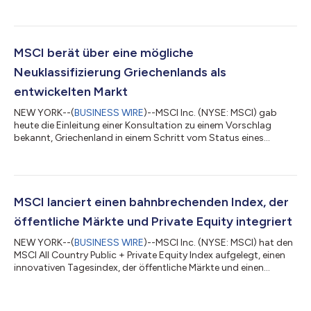
Bulgariens vom Status „eigenständiger Markt" in den Status
„Frontier-Markt" Es wurden die Transparenz für Aktionäre und
die Bedenken hinsichtlich koordinierten Handels auf den
indonesischen und türkischen Aktienmärkten bewertet. Dabei
wurden die von beiden Märkten angekündigten Maßnahmen zur
MSCI berät über eine mögliche
Behebung dieser Probleme berücksi...
Neuklassifizierung Griechenlands als
entwickelten Markt
NEW YORK--(
BUSINESS WIRE
)--MSCI Inc. (NYSE: MSCI) gab
heute die Einleitung einer Konsultation zu einem Vorschlag
bekannt, Griechenland in einem Schritt vom Status eines
Schwellenmarktes in den Status eines entwickelten Marktes
umzuwandeln, wobei die Umsetzung für die Indexüberprüfung
im August 2026 vorgesehen ist. Im Rahmen der MSCI 2025
Market Classification Review hat MSCI anerkannt, dass der
griechische Markt Fortschritte bei der Angleichung an die in den
MSCI lanciert einen bahnbrechenden Index, der
entwickelten Märkten Europas übliche...
öffentliche Märkte und Private Equity integriert
NEW YORK--(
BUSINESS WIRE
)--MSCI Inc. (NYSE: MSCI) hat den
MSCI All Country Public + Private Equity Index aufgelegt, einen
innovativen Tagesindex, der öffentliche Märkte und einen
umfassenden Überblick über Private Equity in einem einzigen,
kohärenten Framework kombiniert. Die Einführung dieses
Indexes stellt eine bedeutende Veränderung in der Art und Weise