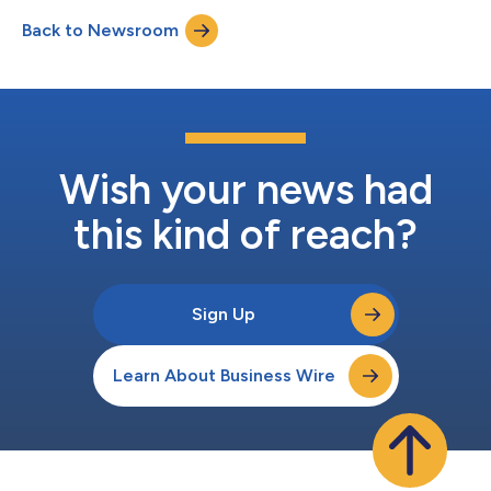
dar, wie Anleger ihre gesamten Aktienpositionen bewerten und
Back to Newsroom
die Performance ihres Portfolios messen können. Private Märkte
werden zunehmend...
Wish your news had
this kind of reach?
Sign Up
Learn About Business Wire